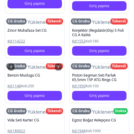
Giriş yapınız
Giriş yapınız
CG Grubu
Tükendi
CG Grubu
Tükendi
Resim Yüklenemedi
Resim Yüklenemedi
Zincir Muhafaza Set CG
Konjektör (Regülatör)Dişi 5 Fisli
CG A Kalite
Kd:
114222
Kd:
1552
Koli:
180
Giriş yapınız
Giriş yapınız
CG Grubu
Tükendi
CG Grubu
Tükendi
Resim Yüklenemedi
Resim Yüklenemedi
Benzin Muslugu CG
Piston-Segman Seti Parlak
65,5mm 15P ATG Rings CG
Kd:
1148
Koli:
200
Kd:
1950
Koli:
100
Giriş yapınız
Giriş yapınız
CG Grubu
Tükendi
CG Grubu
Stokta
Resim Yüklenemedi
Resim Yüklenemedi
Vida Seti Karter CG
Egzoz Boğaz Kelepçesi CG
Kd:
180822
Kd:
1946
Koli:
1000