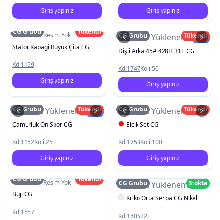
Giriş yapınız
Giriş yapınız
CG Grubu
Tükendi
Resim Yok
CG Grubu
Tükendi
Resim Yüklenemedi
Yeni
Statör Kapagi Büyük Çita CG
Dişli Arka 45# 428H 31T CG
Kd:
1159
Kd:
1747
Koli:
50
Giriş yapınız
Giriş yapınız
CG Grubu
Tükendi
CG Grubu
Tükendi
Resim Yüklenemedi
Resim Yüklenemedi
Yeni
Çamurluk Ön Spor CG
Elcik Set CG
Kd:
1152
Koli:
25
Kd:
1753
Koli:
100
Giriş yapınız
Giriş yapınız
CG Grubu
Tükendi
Resim Yok
CG Grubu
Stokta
Resim Yüklenemedi
Buji CG
Kriko Orta Sehpa CG Nikel
Kd:
1557
Kd:
180522