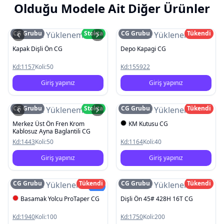
Olduğu Modele Ait Diğer Ürünler
CG Grubu
Stokta
CG Grubu
Tükendi
Resim Yüklenemedi
Resim Yüklenemedi
Kapak Dişli Ön CG
Depo Kapagi CG
Kd:
1157
Koli:
50
Kd:
155922
Giriş yapınız
Giriş yapınız
CG Grubu
Stokta
CG Grubu
Tükendi
Resim Yüklenemedi
Resim Yüklenemedi
Merkez Üst Ön Fren Krom
KM Kutusu CG
Kablosuz Ayna Baglantili CG
Kd:
1443
Koli:
50
Kd:
1164
Koli:
40
Giriş yapınız
Giriş yapınız
CG Grubu
Tükendi
CG Grubu
Tükendi
Resim Yüklenemedi
Resim Yüklenemedi
Yeni
Basamak Yolcu ProTaper CG
Dişli Ön 45# 428H 16T CG
Kd:
1940
Koli:
100
Kd:
1750
Koli:
200