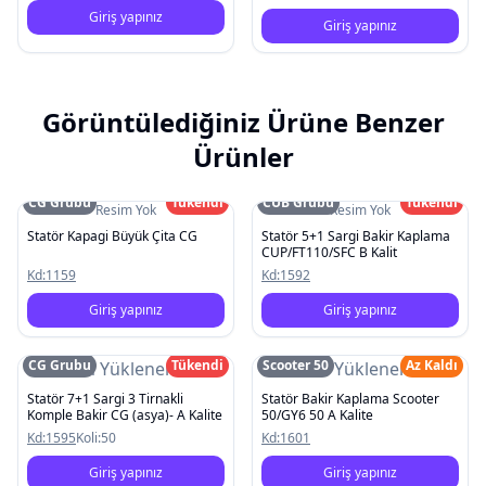
Giriş yapınız
Giriş yapınız
Görüntülediğiniz Ürüne Benzer
Ürünler
CG Grubu
Tükendi
CUB Grubu
Tükendi
Resim Yok
Resim Yok
Statör Kapagi Büyük Çita CG
Statör 5+1 Sargi Bakir Kaplama
CUP/FT110/SFC B Kalit
Kd:
1159
Kd:
1592
Giriş yapınız
Giriş yapınız
CG Grubu
Tükendi
Scooter 50
Az Kaldı
Resim Yüklenemedi
Resim Yüklenemedi
Statör 7+1 Sargi 3 Tirnakli
Statör Bakir Kaplama Scooter
Komple Bakir CG (asya)- A Kalite
50/GY6 50 A Kalite
Kd:
1595
Koli:
50
Kd:
1601
Giriş yapınız
Giriş yapınız