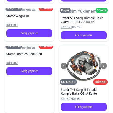
Wego 110
Tükendi
Resim Yok
Diğer
Stokta
Resim Yüklenemedi
Statör Wego110
Statör 5+1 Sargi Komple Bakir
CUP/FT110/SFC A Kalite
Kd:
1183
Kd:
1593
Koli:
50
Giriş yapınız
Giriş yapınız
Forza 250
Tükendi
Resim Yok
Statör Forza 250 2018-20
Kd:
1182
Giriş yapınız
CG Grubu
Tükendi
Statör 7+1 Sargi 5 Tirnakli
Komple Bakir CG- A Kalite
Kd:
1597
Koli:
50
Giriş yapınız