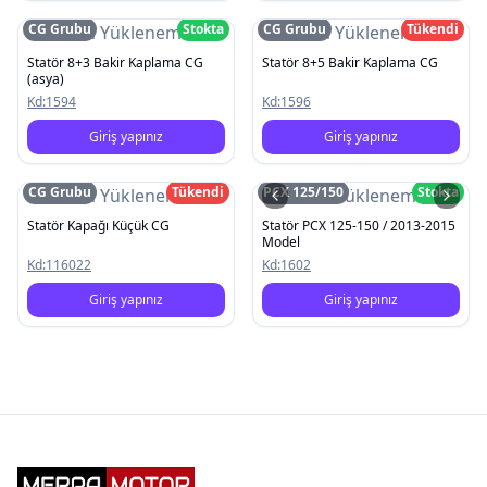
CG Grubu
Stokta
CG Grubu
Tükendi
Resim Yüklenemedi
Resim Yüklenemedi
Statör 8+3 Bakir Kaplama CG
Statör 8+5 Bakir Kaplama CG
(asya)
Kd:
1594
Kd:
1596
Giriş yapınız
Giriş yapınız
CG Grubu
Tükendi
PCX 125/150
Stokta
Resim Yüklenemedi
Resim Yüklenemedi
Statör Kapağı Küçük CG
Statör PCX 125-150 / 2013-2015
Model
Kd:
116022
Kd:
1602
Giriş yapınız
Giriş yapınız