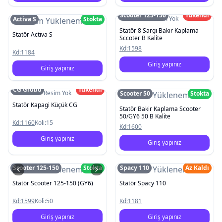
Scooter 125-150
Tükendi
Resim Yok
Activa S
Stokta
Resim Yüklenemedi
Statör 8 Sargi Bakir Kaplama
Statör Activa S
Sccoter B Kalite
Kd:
1598
Kd:
1184
Giriş yapınız
Giriş yapınız
CG Grubu
Tükendi
Resim Yok
Scooter 50
Stokta
Resim Yüklenemedi
Statör Kapagi Küçük CG
Statör Bakir Kaplama Scooter
50/GY6 50 B Kalite
Kd:
1160
Koli:
15
Kd:
1600
Giriş yapınız
Giriş yapınız
Scooter 125-150
Stokta
Spacy 110
Az Kaldı
Resim Yüklenemedi
Resim Yüklenemedi
Statör Scooter 125-150 (GY6)
Statör Spacy 110
Kd:
1599
Koli:
50
Kd:
1181
Giriş yapınız
Giriş yapınız