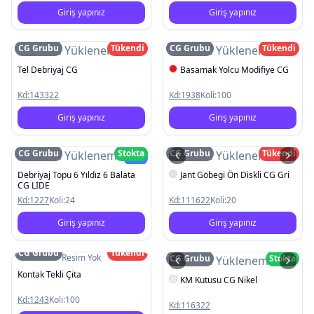
Giriş yapınız
Giriş yapınız
CG Grubu
Tükendi
CG Grubu
Tükendi
Resim Yüklenemedi
Resim Yüklenemedi
Tel Debriyaj CG
Basamak Yolcu Modifiye CG
Kd:
143322
Kd:
1938
Koli:
100
Giriş yapınız
Giriş yapınız
CG Grubu
Stokta
CG Grubu
Tükendi
Resim Yüklenemedi
Resim Yüklenemedi
Yeni
Debriyaj Topu 6 Yıldız 6 Balata
Jant Göbegi Ön Diskli CG Gri
CG LİDE
Kd:
1227
Koli:
24
Kd:
111622
Koli:
20
Giriş yapınız
Giriş yapınız
CG Grubu
Tükendi
Resim Yok
CG Grubu
Stokta
Resim Yüklenemedi
Kontak Tekli Çita
KM Kutusu CG Nikel
Kd:
1243
Koli:
100
Kd:
116322