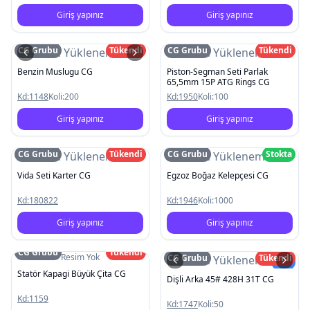
Giriş yapınız
Giriş yapınız
CG Grubu
Tükendi
CG Grubu
Tükendi
Resim Yüklenemedi
Resim Yüklenemedi
Benzin Muslugu CG
Piston-Segman Seti Parlak
65,5mm 15P ATG Rings CG
Kd:
1148
Koli:
200
Kd:
1950
Koli:
100
Giriş yapınız
Giriş yapınız
CG Grubu
Tükendi
CG Grubu
Stokta
Resim Yüklenemedi
Resim Yüklenemedi
Vida Seti Karter CG
Egzoz Boğaz Kelepçesi CG
Kd:
180822
Kd:
1946
Koli:
1000
Giriş yapınız
Giriş yapınız
CG Grubu
Tükendi
Resim Yok
CG Grubu
Tükendi
Resim Yüklenemedi
Yeni
Statör Kapagi Büyük Çita CG
Dişli Arka 45# 428H 31T CG
Kd:
1159
Kd:
1747
Koli:
50