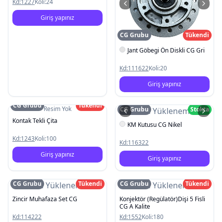
Kd:
1227
Koli:
24
Giriş yapınız
CG Grubu
Tükendi
Jant Göbegi Ön Diskli CG Gri
Kd:
111622
Koli:
20
Giriş yapınız
CG Grubu
Tükendi
Resim Yok
CG Grubu
Stokta
Resim Yüklenemedi
Kontak Tekli Çita
KM Kutusu CG Nikel
Kd:
1243
Koli:
100
Kd:
116322
Giriş yapınız
Giriş yapınız
CG Grubu
Tükendi
CG Grubu
Tükendi
Resim Yüklenemedi
Resim Yüklenemedi
Zincir Muhafaza Set CG
Konjektör (Regülatör)Dişi 5 Fisli
CG A Kalite
Kd:
114222
Kd:
1552
Koli:
180