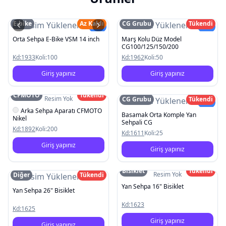
E-bike
Az Kaldı
CG Grubu
Tükendi
Resim Yüklenemedi
Resim Yüklenemedi
Yeni
Yeni
Orta Sehpa E-Bike VSM 14 inch
Marş Kolu Düz Model
CG100/125/150/200
Kd:
1933
Koli:
100
Kd:
1962
Koli:
50
Giriş yapınız
Giriş yapınız
CFMOTO
Tükendi
Resim Yok
CG Grubu
Tükendi
Resim Yüklenemedi
Yeni
Arka Sehpa Aparatı CFMOTO
Basamak Orta Komple Yan
Nikel
Sehpali CG
Kd:
1892
Koli:
200
Kd:
1611
Koli:
25
Giriş yapınız
Giriş yapınız
Bisiklet
Tükendi
Resim Yok
Diğer
Tükendi
Resim Yüklenemedi
Yan Sehpa 16" Bisiklet
Yan Sehpa 26" Bisiklet
Kd:
1623
Kd:
1625
Giriş yapınız
Giriş yapınız