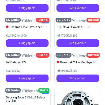
Kd:
1443
Koli:
50
Kd:
1164
Koli:
40
Giriş yapınız
Giriş yapınız
CG Grubu
Tükendi
CG Grubu
Tükendi
Resim Yüklenemedi
Resim Yüklenemedi
Yeni
Basamak Yolcu ProTaper CG
Dişli Ön 45# 428H 16T CG
Kd:
1940
Koli:
100
Kd:
1750
Koli:
200
Giriş yapınız
Giriş yapınız
CG Grubu
Tükendi
CG Grubu
Tükendi
Resim Yüklenemedi
Resim Yüklenemedi
Tel Debriyaj CG
Basamak Yolcu Modifiye CG
Kd:
143322
Kd:
1938
Koli:
100
Giriş yapınız
Giriş yapınız
CG Grubu
Stokta
Resim Yüklenemedi
Yeni
Debriyaj Topu 6 Yıldız 6 Balata
CG LİDE