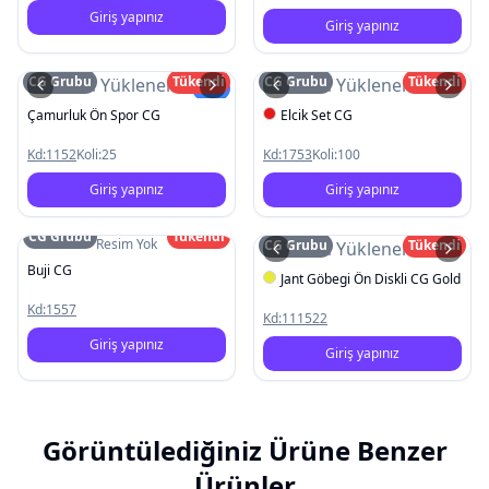
Giriş yapınız
Giriş yapınız
CG Grubu
Tükendi
CG Grubu
Tükendi
Resim Yüklenemedi
Resim Yüklenemedi
Yeni
Çamurluk Ön Spor CG
Elcik Set CG
Kd:
1152
Koli:
25
Kd:
1753
Koli:
100
Giriş yapınız
Giriş yapınız
CG Grubu
Tükendi
Resim Yok
CG Grubu
Tükendi
Resim Yüklenemedi
Buji CG
Jant Göbegi Ön Diskli CG Gold
Kd:
1557
Kd:
111522
Giriş yapınız
Giriş yapınız
Görüntülediğiniz Ürüne Benzer
Ürünler