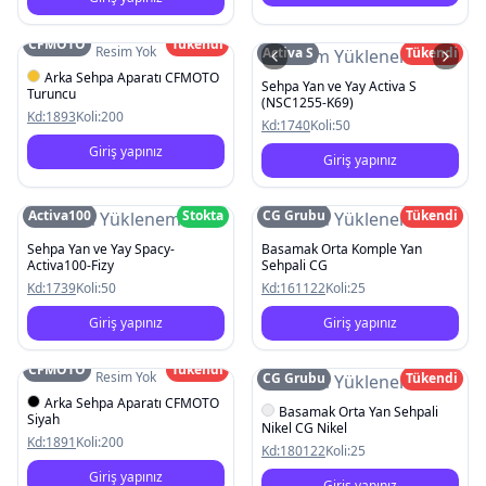
CFMOTO
Tükendi
Resim Yok
Activa S
Tükendi
Resim Yüklenemedi
Arka Sehpa Aparatı CFMOTO
Sehpa Yan ve Yay Activa S
Turuncu
(NSC1255-K69)
Kd:
1893
Koli:
200
Kd:
1740
Koli:
50
Giriş yapınız
Giriş yapınız
Activa100
Stokta
CG Grubu
Tükendi
Resim Yüklenemedi
Resim Yüklenemedi
Sehpa Yan ve Yay Spacy-
Basamak Orta Komple Yan
Activa100-Fizy
Sehpali CG
Kd:
1739
Koli:
50
Kd:
161122
Koli:
25
Giriş yapınız
Giriş yapınız
CFMOTO
Tükendi
Resim Yok
CG Grubu
Tükendi
Resim Yüklenemedi
Arka Sehpa Aparatı CFMOTO
Basamak Orta Yan Sehpali
Siyah
Nikel CG Nikel
Kd:
1891
Koli:
200
Kd:
180122
Koli:
25
Giriş yapınız
Giriş yapınız