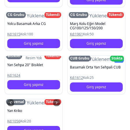
CG Grubu
Tükendi
CG Grubu
Tükendi
Resim Yüklenemedi
Resim Yüklenemedi
Yolcu Basamak Arka CG
Marş Kolu Eğiri Model
CG100/125/150/200
Kd:
1615
Koli:
100
Kd:
1961
Koli:
50
Giriş yapınız
Giriş yapınız
Bisiklet
Tükendi
Resim Yok
CUB Grubu
Stokta
Resim Yüklenemedi
Yeni
Yan Sehpa 20" Bisiklet
Basamak Orta Yan Sehpali CUB
Kd:
1624
Kd:
1612
Koli:
25
Giriş yapınız
Giriş yapınız
Üniversal
Tükendi
Resim Yüklenemedi
Yan Kriko
Kd:
1056
Koli:
20