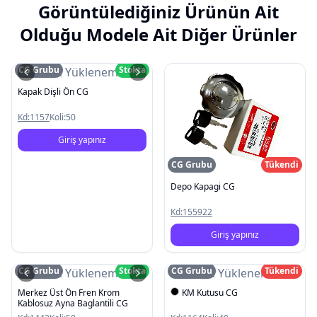
Görüntülediğiniz Ürünün Ait
Olduğu Modele Ait Diğer Ürünler
CG Grubu
Stokta
Resim Yüklenemedi
Kapak Dişli Ön CG
Kd:
1157
Koli:
50
Giriş yapınız
CG Grubu
Tükendi
Depo Kapagi CG
Kd:
155922
Giriş yapınız
CG Grubu
Stokta
CG Grubu
Tükendi
Resim Yüklenemedi
Resim Yüklenemedi
Merkez Üst Ön Fren Krom
KM Kutusu CG
Kablosuz Ayna Baglantili CG