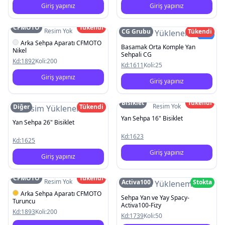
Giriş yapınız
Giriş yapınız
CFMOTO
Tükendi
Resim Yok
CG Grubu
Tükendi
Resim Yüklenemedi
Yeni
Arka Sehpa Aparatı CFMOTO
Basamak Orta Komple Yan
Nikel
Sehpali CG
Kd:
1892
Koli:
200
Kd:
1611
Koli:
25
Giriş yapınız
Giriş yapınız
Bisiklet
Tükendi
Resim Yok
Diğer
Tükendi
Resim Yüklenemedi
Yan Sehpa 16" Bisiklet
Yan Sehpa 26" Bisiklet
Kd:
1623
Kd:
1625
Giriş yapınız
Giriş yapınız
CFMOTO
Tükendi
Resim Yok
Activa100
Stokta
Resim Yüklenemedi
Arka Sehpa Aparatı CFMOTO
Sehpa Yan ve Yay Spacy-
Turuncu
Activa100-Fizy
Kd:
1893
Koli:
200
Kd:
1739
Koli:
50