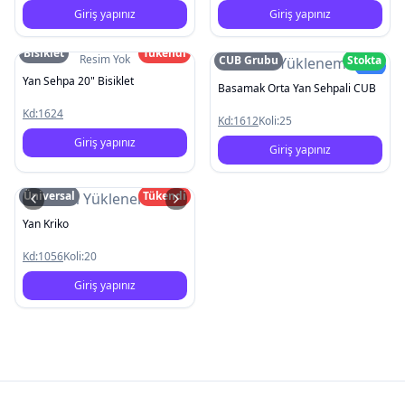
Giriş yapınız
Giriş yapınız
Bisiklet
Tükendi
Resim Yok
CUB Grubu
Stokta
Resim Yüklenemedi
Yeni
Yan Sehpa 20" Bisiklet
Basamak Orta Yan Sehpali CUB
Kd:
1624
Kd:
1612
Koli:
25
Giriş yapınız
Giriş yapınız
Üniversal
Tükendi
Resim Yüklenemedi
Yan Kriko
Kd:
1056
Koli:
20
Giriş yapınız