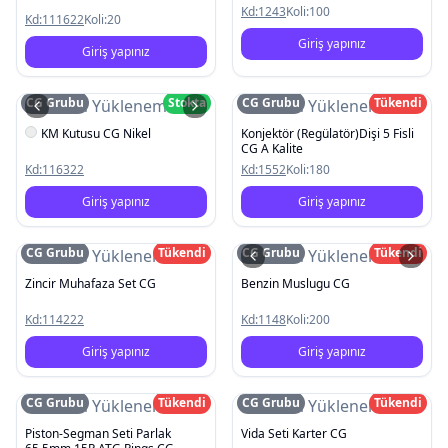
Kd:
1243
Koli:
100
Kd:
111622
Koli:
20
Giriş yapınız
Giriş yapınız
CG Grubu
Stokta
CG Grubu
Tükendi
Resim Yüklenemedi
Resim Yüklenemedi
KM Kutusu CG Nikel
Konjektör (Regülatör)Dişi 5 Fisli
CG A Kalite
Kd:
116322
Kd:
1552
Koli:
180
Giriş yapınız
Giriş yapınız
CG Grubu
Tükendi
CG Grubu
Tükendi
Resim Yüklenemedi
Resim Yüklenemedi
Zincir Muhafaza Set CG
Benzin Muslugu CG
Kd:
114222
Kd:
1148
Koli:
200
Giriş yapınız
Giriş yapınız
CG Grubu
Tükendi
CG Grubu
Tükendi
Resim Yüklenemedi
Resim Yüklenemedi
Piston-Segman Seti Parlak
Vida Seti Karter CG