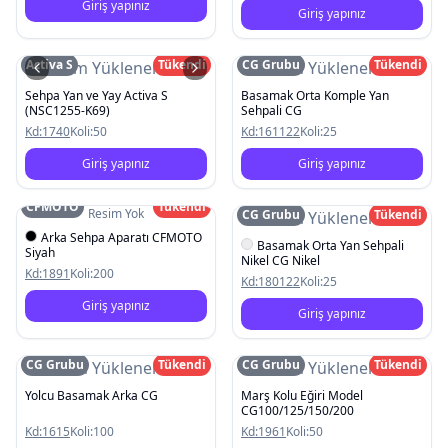
Giriş yapınız
Giriş yapınız
Activa S
Tükendi
CG Grubu
Tükendi
Resim Yüklenemedi
Resim Yüklenemedi
Sehpa Yan ve Yay Activa S
Basamak Orta Komple Yan
(NSC1255-K69)
Sehpali CG
Kd:
1740
Koli:
50
Kd:
161122
Koli:
25
Giriş yapınız
Giriş yapınız
CFMOTO
Tükendi
Resim Yok
CG Grubu
Tükendi
Resim Yüklenemedi
Arka Sehpa Aparatı CFMOTO
Basamak Orta Yan Sehpali
Siyah
Nikel CG Nikel
Kd:
1891
Koli:
200
Kd:
180122
Koli:
25
Giriş yapınız
Giriş yapınız
CG Grubu
Tükendi
CG Grubu
Tükendi
Resim Yüklenemedi
Resim Yüklenemedi
Yolcu Basamak Arka CG
Marş Kolu Eğiri Model
CG100/125/150/200
Kd:
1615
Koli:
100
Kd:
1961
Koli:
50