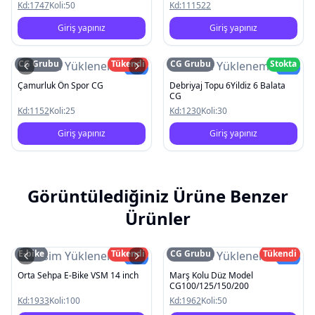
Kd:
1747
Koli:
50
Kd:
111522
Giriş yapınız
Giriş yapınız
CG Grubu
Tükendi
CG Grubu
Stokta
Resim Yüklenemedi
Resim Yüklenemedi
Yeni
Yeni
Çamurluk Ön Spor CG
Debriyaj Topu 6Yildiz 6 Balata
CG
Kd:
1152
Koli:
25
Kd:
1230
Koli:
30
Giriş yapınız
Giriş yapınız
Görüntülediğiniz Ürüne Benzer
Ürünler
E-bike
Tükendi
CG Grubu
Tükendi
Resim Yüklenemedi
Resim Yüklenemedi
Yeni
Yeni
Orta Sehpa E-Bike VSM 14 inch
Marş Kolu Düz Model
CG100/125/150/200
Kd:
1933
Koli:
100
Kd:
1962
Koli:
50