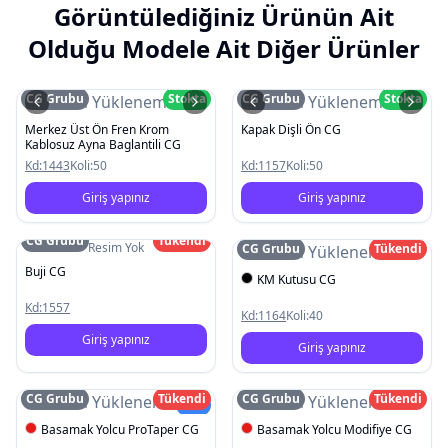
Görüntülediğiniz Ürünün Ait
Olduğu Modele Ait Diğer Ürünler
CG Grubu
Stokta
CG Grubu
Stokta
Resim Yüklenemedi
Resim Yüklenemedi
Merkez Üst Ön Fren Krom
Kapak Dişli Ön CG
Kablosuz Ayna Baglantili CG
Kd:
1443
Koli:
50
Kd:
1157
Koli:
50
Giriş yapınız
Giriş yapınız
CG Grubu
Tükendi
Resim Yok
CG Grubu
Tükendi
Resim Yüklenemedi
Buji CG
KM Kutusu CG
Kd:
1557
Kd:
1164
Koli:
40
Giriş yapınız
Giriş yapınız
CG Grubu
Tükendi
CG Grubu
Tükendi
Resim Yüklenemedi
Resim Yüklenemedi
Yeni
Basamak Yolcu ProTaper CG
Basamak Yolcu Modifiye CG