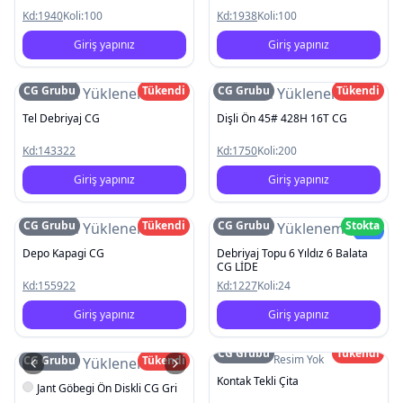
Kd:
1940
Koli:
100
Kd:
1938
Koli:
100
Giriş yapınız
Giriş yapınız
CG Grubu
Tükendi
CG Grubu
Tükendi
Resim Yüklenemedi
Resim Yüklenemedi
Tel Debriyaj CG
Dişli Ön 45# 428H 16T CG
Kd:
143322
Kd:
1750
Koli:
200
Giriş yapınız
Giriş yapınız
CG Grubu
Tükendi
CG Grubu
Stokta
Resim Yüklenemedi
Resim Yüklenemedi
Yeni
Depo Kapagi CG
Debriyaj Topu 6 Yıldız 6 Balata
CG LİDE
Kd:
155922
Kd:
1227
Koli:
24
Giriş yapınız
Giriş yapınız
CG Grubu
Tükendi
Resim Yok
CG Grubu
Tükendi
Resim Yüklenemedi
Kontak Tekli Çita
Jant Göbegi Ön Diskli CG Gri