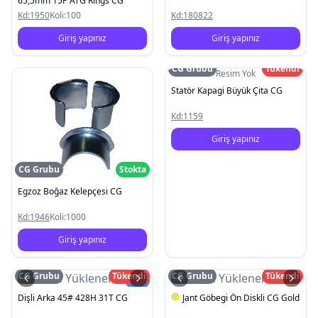
65,5mm 15P ATG Rings CG
Kd:
1950
Koli:
100
Kd:
180822
Giriş yapınız
Giriş yapınız
CG Grubu
Tükendi
Resim Yok
Statör Kapagi Büyük Çita CG
Kd:
1159
Giriş yapınız
CG Grubu
Stokta
Egzoz Boğaz Kelepçesi CG
Kd:
1946
Koli:
1000
Giriş yapınız
CG Grubu
Tükendi
CG Grubu
Tükendi
Resim Yüklenemedi
Resim Yüklenemedi
Yeni
Dişli Arka 45# 428H 31T CG
Jant Göbegi Ön Diskli CG Gold