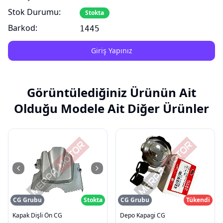
Stok Durumu:
Stokta
Barkod:
1445
Giriş Yapınız
Görüntülediğiniz Ürünün Ait
Olduğu Modele Ait Diğer Ürünler
CG Grubu
Stokta
CG Grubu
Tükendi
Kapak Dişli Ön CG
Depo Kapagi CG