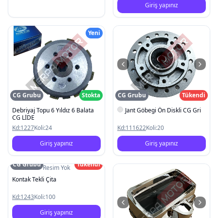
Giriş yapınız
Yeni
CG Grubu
Stokta
CG Grubu
Tükendi
Debriyaj Topu 6 Yıldız 6 Balata
Jant Göbegi Ön Diskli CG Gri
CG LİDE
Kd:
1227
Koli:
24
Kd:
111622
Koli:
20
Giriş yapınız
Giriş yapınız
CG Grubu
Tükendi
Resim Yok
Kontak Tekli Çita
Kd:
1243
Koli:
100
Giriş yapınız