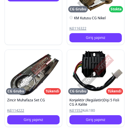
CG Grubu
Stokta
KM Kutusu CG Nikel
Kd:
116322
Giriş yapınız
CG Grubu
Tükendi
CG Grubu
Tükendi
Zincir Muhafaza Set CG
Konjektör (Regülatör)Dişi 5 Fisli
CG A Kalite
Kd:
114222
Kd:
1552
Koli:
180
Giriş yapınız
Giriş yapınız