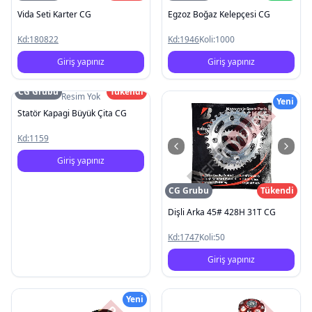
Vida Seti Karter CG
Egzoz Boğaz Kelepçesi CG
Kd:
180822
Kd:
1946
Koli:
1000
Giriş yapınız
Giriş yapınız
CG Grubu
Tükendi
Resim Yok
Yeni
Statör Kapagi Büyük Çita CG
Kd:
1159
Giriş yapınız
CG Grubu
Tükendi
Dişli Arka 45# 428H 31T CG
Kd:
1747
Koli:
50
Giriş yapınız
Yeni