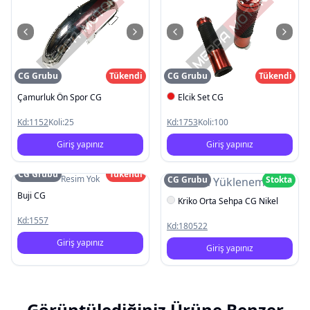
CG Grubu
Tükendi
CG Grubu
Tükendi
Çamurluk Ön Spor CG
Elcik Set CG
Kd:
1152
Koli:
25
Kd:
1753
Koli:
100
Giriş yapınız
Giriş yapınız
CG Grubu
Tükendi
Resim Yok
CG Grubu
Stokta
Resim Yüklenemedi
Buji CG
Kriko Orta Sehpa CG Nikel
Kd:
1557
Kd:
180522
Giriş yapınız
Giriş yapınız
Görüntülediğiniz Ürüne Benzer