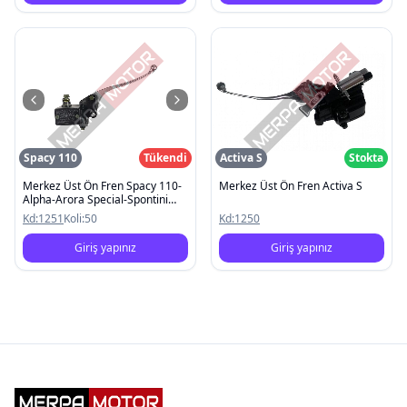
Spacy 110
Tükendi
Activa S
Stokta
Merkez Üst Ön Fren Spacy 110-
Merkez Üst Ön Fren Activa S
Alpha-Arora Special-Spontini
110-Activa S-Dio
Kd:
1251
Koli:
50
Kd:
1250
Giriş yapınız
Giriş yapınız