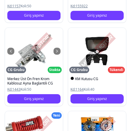
Kd:
1157
Koli:
50
Kd:
155922
Giriş yapınız
Giriş yapınız
CG Grubu
Stokta
CG Grubu
Tükendi
Merkez Üst Ön Fren Krom
KM Kutusu CG
Kablosuz Ayna Baglantili CG
Kd:
1443
Koli:
50
Kd:
1164
Koli:
40
Giriş yapınız
Giriş yapınız
Yeni