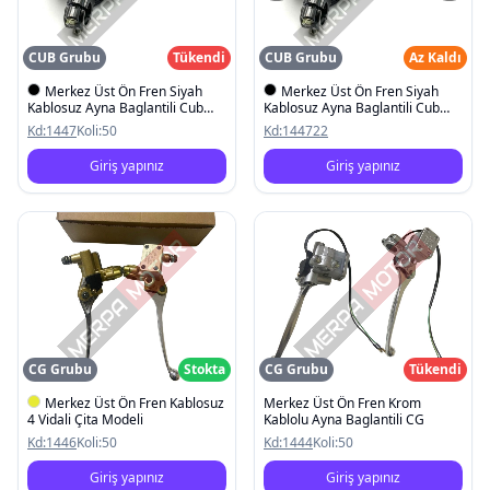
CUB Grubu
Tükendi
CUB Grubu
Az Kaldı
Merkez Üst Ön Fren Siyah
Merkez Üst Ön Fren Siyah
Kablosuz Ayna Baglantili Cub
Kablosuz Ayna Baglantili Cub
KH100
KH100 Siyah
Kd:
1447
Koli:
50
Kd:
144722
Giriş yapınız
Giriş yapınız
CG Grubu
Stokta
CG Grubu
Tükendi
Merkez Üst Ön Fren Kablosuz
Merkez Üst Ön Fren Krom
4 Vidali Çita Modeli
Kablolu Ayna Baglantili CG
Kd:
1446
Koli:
50
Kd:
1444
Koli:
50
Giriş yapınız
Giriş yapınız