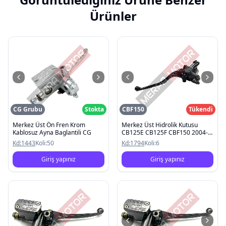
Ürünler
CG Grubu
Stokta
CBF150
Tükendi
Merkez Üst Ön Fren Krom
Merkez Üst Hidrolik Kutusu
Kablosuz Ayna Baglantili CG
CB125E CB125F CBF150 2004-
2020
Kd:
1443
Koli:
50
Kd:
1794
Koli:
6
Giriş yapınız
Giriş yapınız