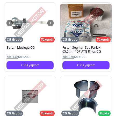
CG Grubu
Tükendi
CG Grubu
Tükendi
Benzin Muslugu CG
Piston-Segman Seti Parlak
65,5mm 15P ATG Rings CG
Kd:
1148
Koli:
200
Kd:
1950
Koli:
100
Giriş yapınız
Giriş yapınız
CG Grubu
Tükendi
CG Grubu
Stokta