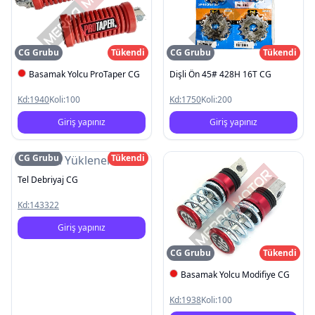
CG Grubu
Tükendi
CG Grubu
Tükendi
Basamak Yolcu ProTaper CG
Dişli Ön 45# 428H 16T CG
Kd:
1940
Koli:
100
Kd:
1750
Koli:
200
Giriş yapınız
Giriş yapınız
CG Grubu
Tükendi
Resim Yüklenemedi
Tel Debriyaj CG
Kd:
143322
Giriş yapınız
CG Grubu
Tükendi
Basamak Yolcu Modifiye CG
Kd:
1938
Koli:
100