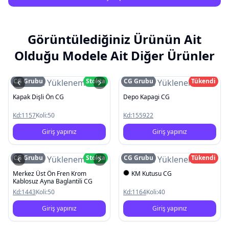
Görüntülediğiniz Ürünün Ait
Olduğu Modele Ait Diğer Ürünler
CG Grubu
Stokta
CG Grubu
Tükendi
Resim Yüklenemedi
Resim Yüklenemedi
Kapak Dişli Ön CG
Depo Kapagi CG
Kd:
1157
Koli:
50
Kd:
155922
Giriş yapınız
Giriş yapınız
CG Grubu
Stokta
CG Grubu
Tükendi
Resim Yüklenemedi
Resim Yüklenemedi
Merkez Üst Ön Fren Krom
KM Kutusu CG
Kablosuz Ayna Baglantili CG
Kd:
1443
Koli:
50
Kd:
1164
Koli:
40
Giriş yapınız
Giriş yapınız