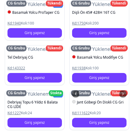
CG Grubu
Tükendi
CG Grubu
Tükendi
Resim Yüklenemedi
Resim Yüklenemedi
Yeni
Basamak Yolcu ProTaper CG
Dişli Ön 45# 428H 16T CG
Kd:
1940
Koli:
100
Kd:
1750
Koli:
200
Giriş yapınız
Giriş yapınız
CG Grubu
Tükendi
CG Grubu
Tükendi
Resim Yüklenemedi
Resim Yüklenemedi
Tel Debriyaj CG
Basamak Yolcu Modifiye CG
Kd:
143322
Kd:
1938
Koli:
100
Giriş yapınız
Giriş yapınız
CG Grubu
Stokta
CG Grubu
Tükendi
Resim Yüklenemedi
Resim Yüklenemedi
Yeni
Debriyaj Topu 6 Yıldız 6 Balata
Jant Göbegi Ön Diskli CG Gri
CG LİDE
Kd:
1227
Koli:
24
Kd:
111622
Koli:
20
Giriş yapınız
Giriş yapınız