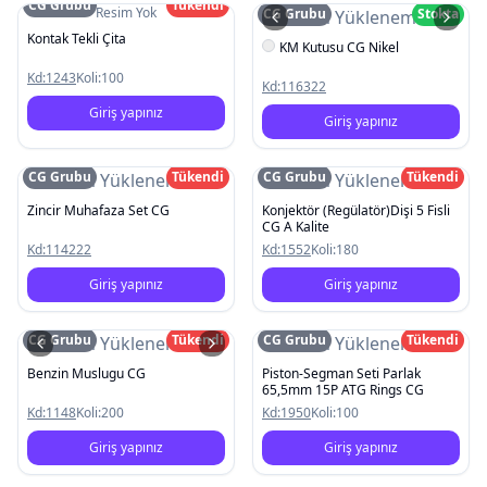
CG Grubu
Tükendi
Resim Yok
CG Grubu
Stokta
Resim Yüklenemedi
Kontak Tekli Çita
KM Kutusu CG Nikel
Kd:
1243
Koli:
100
Kd:
116322
Giriş yapınız
Giriş yapınız
CG Grubu
Tükendi
CG Grubu
Tükendi
Resim Yüklenemedi
Resim Yüklenemedi
Zincir Muhafaza Set CG
Konjektör (Regülatör)Dişi 5 Fisli
CG A Kalite
Kd:
114222
Kd:
1552
Koli:
180
Giriş yapınız
Giriş yapınız
CG Grubu
Tükendi
CG Grubu
Tükendi
Resim Yüklenemedi
Resim Yüklenemedi
Benzin Muslugu CG
Piston-Segman Seti Parlak
65,5mm 15P ATG Rings CG
Kd:
1148
Koli:
200
Kd:
1950
Koli:
100
Giriş yapınız
Giriş yapınız