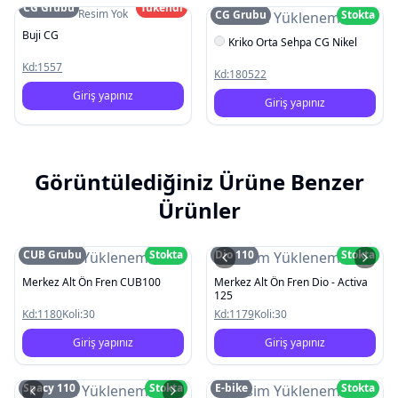
CG Grubu
Tükendi
Resim Yok
CG Grubu
Stokta
Resim Yüklenemedi
Buji CG
Kriko Orta Sehpa CG Nikel
Kd:
1557
Kd:
180522
Giriş yapınız
Giriş yapınız
Görüntülediğiniz Ürüne Benzer
Ürünler
CUB Grubu
Stokta
Dio 110
Stokta
Resim Yüklenemedi
Resim Yüklenemedi
Merkez Alt Ön Fren CUB100
Merkez Alt Ön Fren Dio - Activa
125
Kd:
1180
Koli:
30
Kd:
1179
Koli:
30
Giriş yapınız
Giriş yapınız
Spacy 110
Stokta
E-bike
Stokta
Resim Yüklenemedi
Resim Yüklenemedi