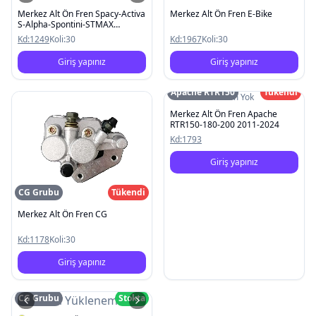
Merkez Alt Ön Fren Spacy-Activa
Merkez Alt Ön Fren E-Bike
S-Alpha-Spontini-STMAX
Kobra2000
Kd:
1249
Koli:
30
Kd:
1967
Koli:
30
Giriş yapınız
Giriş yapınız
Apache RTR150
Tükendi
Resim Yok
Merkez Alt Ön Fren Apache
RTR150-180-200 2011-2024
Kd:
1793
Giriş yapınız
CG Grubu
Tükendi
Merkez Alt Ön Fren CG
Kd:
1178
Koli:
30
Giriş yapınız
CG Grubu
Stokta
Resim Yüklenemedi