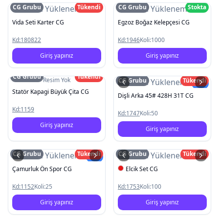
CG Grubu
Tükendi
CG Grubu
Stokta
Resim Yüklenemedi
Resim Yüklenemedi
Vida Seti Karter CG
Egzoz Boğaz Kelepçesi CG
Kd:
180822
Kd:
1946
Koli:
1000
Giriş yapınız
Giriş yapınız
CG Grubu
Tükendi
Resim Yok
CG Grubu
Tükendi
Resim Yüklenemedi
Yeni
Statör Kapagi Büyük Çita CG
Dişli Arka 45# 428H 31T CG
Kd:
1159
Kd:
1747
Koli:
50
Giriş yapınız
Giriş yapınız
CG Grubu
Tükendi
CG Grubu
Tükendi
Resim Yüklenemedi
Resim Yüklenemedi
Yeni
Çamurluk Ön Spor CG
Elcik Set CG
Kd:
1152
Koli:
25
Kd:
1753
Koli:
100
Giriş yapınız
Giriş yapınız