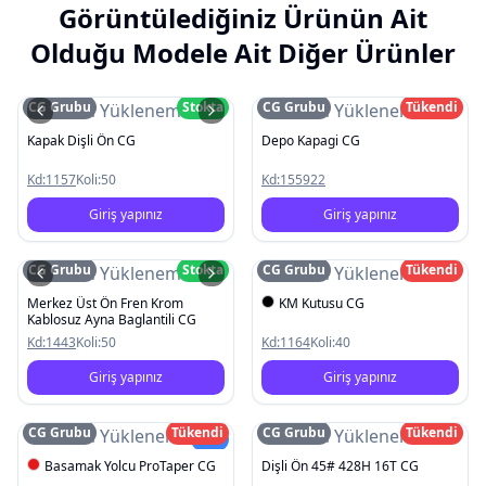
Görüntülediğiniz Ürünün Ait
Olduğu Modele Ait Diğer Ürünler
CG Grubu
Stokta
CG Grubu
Tükendi
Resim Yüklenemedi
Resim Yüklenemedi
Kapak Dişli Ön CG
Depo Kapagi CG
Kd:
1157
Koli:
50
Kd:
155922
Giriş yapınız
Giriş yapınız
CG Grubu
Stokta
CG Grubu
Tükendi
Resim Yüklenemedi
Resim Yüklenemedi
Merkez Üst Ön Fren Krom
KM Kutusu CG
Kablosuz Ayna Baglantili CG
Kd:
1443
Koli:
50
Kd:
1164
Koli:
40
Giriş yapınız
Giriş yapınız
CG Grubu
Tükendi
CG Grubu
Tükendi
Resim Yüklenemedi
Resim Yüklenemedi
Yeni
Basamak Yolcu ProTaper CG
Dişli Ön 45# 428H 16T CG