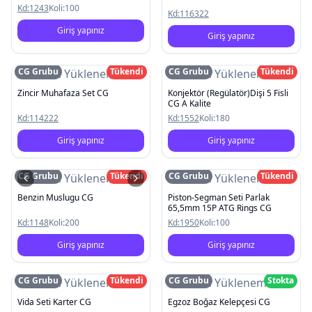
Kd:
1243
Koli:
100
Kd:
116322
Giriş yapınız
Giriş yapınız
CG Grubu
Tükendi
CG Grubu
Tükendi
Resim Yüklenemedi
Resim Yüklenemedi
Zincir Muhafaza Set CG
Konjektör (Regülatör)Dişi 5 Fisli
CG A Kalite
Kd:
114222
Kd:
1552
Koli:
180
Giriş yapınız
Giriş yapınız
CG Grubu
Tükendi
CG Grubu
Tükendi
Resim Yüklenemedi
Resim Yüklenemedi
Benzin Muslugu CG
Piston-Segman Seti Parlak
65,5mm 15P ATG Rings CG
Kd:
1148
Koli:
200
Kd:
1950
Koli:
100
Giriş yapınız
Giriş yapınız
CG Grubu
Tükendi
CG Grubu
Stokta
Resim Yüklenemedi
Resim Yüklenemedi
Vida Seti Karter CG
Egzoz Boğaz Kelepçesi CG