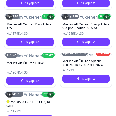
Giriş yapınız
Giriş yapınız
Dio 110
Stokta
Spacy 110
Stokta
Resim Yüklenemedi
Resim Yüklenemedi
Merkez Alt Ön Fren Dio - Activa
Merkez Alt Ön Fren Spacy-Activa
125
S-Alpha-Spontini-STMAX
Kobra2000
Kd:
1179
Koli:
30
Kd:
1249
Koli:
30
Giriş yapınız
Giriş yapınız
Apache RTR150
Tükendi
Resim Yok
E-bike
Stokta
Resim Yüklenemedi
Merkez Alt Ön Fren Apache
Merkez Alt Ön Fren E-Bike
RTR150-180-200 2011-2024
Kd:
1793
Kd:
1967
Koli:
30
Giriş yapınız
Giriş yapınız
CG Grubu
Stokta
Resim Yüklenemedi
Merkez Alt Ön Fren CG Çita
Gold
Kd:
117722