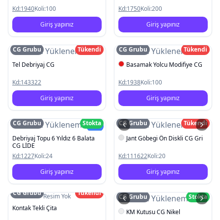
Kd:
1940
Koli:
100
Kd:
1750
Koli:
200
Giriş yapınız
Giriş yapınız
CG Grubu
Tükendi
CG Grubu
Tükendi
Resim Yüklenemedi
Resim Yüklenemedi
Tel Debriyaj CG
Basamak Yolcu Modifiye CG
Kd:
143322
Kd:
1938
Koli:
100
Giriş yapınız
Giriş yapınız
CG Grubu
Stokta
CG Grubu
Tükendi
Resim Yüklenemedi
Resim Yüklenemedi
Yeni
Debriyaj Topu 6 Yıldız 6 Balata
Jant Göbegi Ön Diskli CG Gri
CG LİDE
Kd:
1227
Koli:
24
Kd:
111622
Koli:
20
Giriş yapınız
Giriş yapınız
CG Grubu
Tükendi
Resim Yok
CG Grubu
Stokta
Resim Yüklenemedi
Kontak Tekli Çita
KM Kutusu CG Nikel