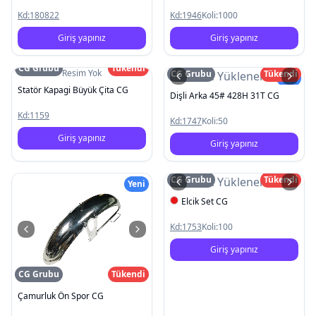
Kd:
180822
Kd:
1946
Koli:
1000
Giriş yapınız
Giriş yapınız
CG Grubu
Tükendi
Resim Yok
CG Grubu
Tükendi
Resim Yüklenemedi
Yeni
Statör Kapagi Büyük Çita CG
Dişli Arka 45# 428H 31T CG
Kd:
1159
Kd:
1747
Koli:
50
Giriş yapınız
Giriş yapınız
CG Grubu
Tükendi
Resim Yüklenemedi
Yeni
Elcik Set CG
Kd:
1753
Koli:
100
Giriş yapınız
CG Grubu
Tükendi
Çamurluk Ön Spor CG