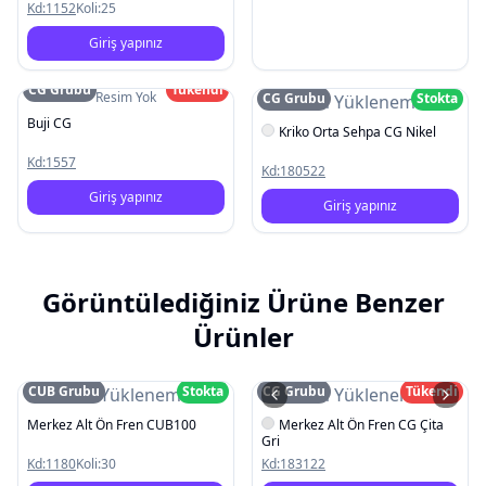
Kd:
1152
Koli:
25
Giriş yapınız
CG Grubu
Tükendi
Resim Yok
CG Grubu
Stokta
Resim Yüklenemedi
Buji CG
Kriko Orta Sehpa CG Nikel
Kd:
1557
Kd:
180522
Giriş yapınız
Giriş yapınız
Görüntülediğiniz Ürüne Benzer
Ürünler
CUB Grubu
Stokta
CG Grubu
Tükendi
Resim Yüklenemedi
Resim Yüklenemedi
Merkez Alt Ön Fren CUB100
Merkez Alt Ön Fren CG Çita
Gri
Kd:
1180
Koli:
30
Kd:
183122