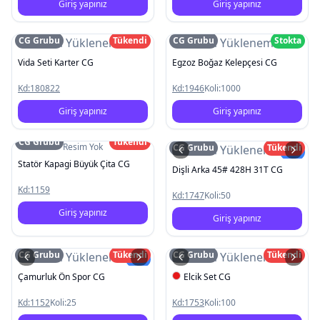
Giriş yapınız
Giriş yapınız
CG Grubu
Tükendi
CG Grubu
Stokta
Resim Yüklenemedi
Resim Yüklenemedi
Vida Seti Karter CG
Egzoz Boğaz Kelepçesi CG
Kd:
180822
Kd:
1946
Koli:
1000
Giriş yapınız
Giriş yapınız
CG Grubu
Tükendi
Resim Yok
CG Grubu
Tükendi
Resim Yüklenemedi
Yeni
Statör Kapagi Büyük Çita CG
Dişli Arka 45# 428H 31T CG
Kd:
1159
Kd:
1747
Koli:
50
Giriş yapınız
Giriş yapınız
CG Grubu
Tükendi
CG Grubu
Tükendi
Resim Yüklenemedi
Resim Yüklenemedi
Yeni
Çamurluk Ön Spor CG
Elcik Set CG
Kd:
1152
Koli:
25
Kd:
1753
Koli:
100