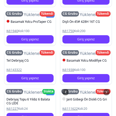
Giriş yapınız
Giriş yapınız
CG Grubu
Tükendi
CG Grubu
Tükendi
Resim Yüklenemedi
Resim Yüklenemedi
Yeni
Basamak Yolcu ProTaper CG
Dişli Ön 45# 428H 16T CG
Kd:
1940
Koli:
100
Kd:
1750
Koli:
200
Giriş yapınız
Giriş yapınız
CG Grubu
Tükendi
CG Grubu
Tükendi
Resim Yüklenemedi
Resim Yüklenemedi
Tel Debriyaj CG
Basamak Yolcu Modifiye CG
Kd:
143322
Kd:
1938
Koli:
100
Giriş yapınız
Giriş yapınız
CG Grubu
Stokta
CG Grubu
Tükendi
Resim Yüklenemedi
Resim Yüklenemedi
Yeni
Debriyaj Topu 6 Yıldız 6 Balata
Jant Göbegi Ön Diskli CG Gri
CG LİDE
Kd:
1227
Koli:
24
Kd:
111622
Koli:
20