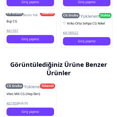
Giriş yapınız
Giriş yapınız
CG Grubu
Tükendi
Resim Yok
CG Grubu
Stokta
Resim Yüklenemedi
Buji CG
Kriko Orta Sehpa CG Nikel
Kd:
1557
Kd:
180522
Giriş yapınız
Giriş yapınız
Görüntülediğiniz Ürüne Benzer
Ürünler
CG Grubu
Tükendi
Resim Yüklenemedi
Vites Mili CG (Hep İleri)
Kd:
1959
Koli:
50
Giriş yapınız