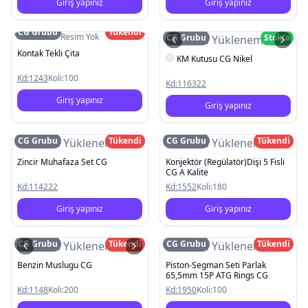
Giriş yapınız
Giriş yapınız
CG Grubu
Tükendi
Resim Yok
CG Grubu
Stokta
Resim Yüklenemedi
Kontak Tekli Çita
KM Kutusu CG Nikel
Kd:
1243
Koli:
100
Kd:
116322
Giriş yapınız
Giriş yapınız
CG Grubu
Tükendi
CG Grubu
Tükendi
Resim Yüklenemedi
Resim Yüklenemedi
Zincir Muhafaza Set CG
Konjektör (Regülatör)Dişi 5 Fisli
CG A Kalite
Kd:
114222
Kd:
1552
Koli:
180
Giriş yapınız
Giriş yapınız
CG Grubu
Tükendi
CG Grubu
Tükendi
Resim Yüklenemedi
Resim Yüklenemedi
Benzin Muslugu CG
Piston-Segman Seti Parlak
65,5mm 15P ATG Rings CG
Kd:
1148
Koli:
200
Kd:
1950
Koli:
100