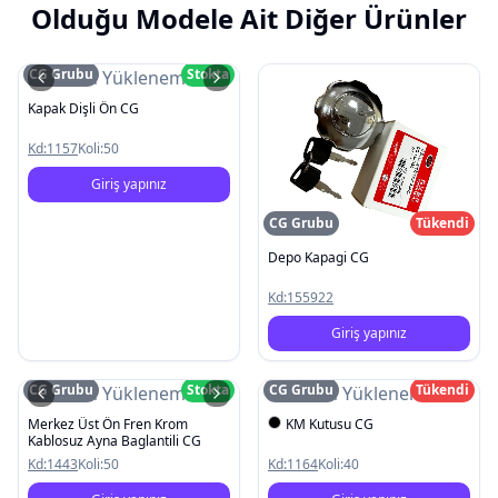
Olduğu Modele Ait Diğer Ürünler
CG Grubu
Stokta
Resim Yüklenemedi
Kapak Dişli Ön CG
Kd:
1157
Koli:
50
Giriş yapınız
CG Grubu
Tükendi
Depo Kapagi CG
Kd:
155922
Giriş yapınız
CG Grubu
Stokta
CG Grubu
Tükendi
Resim Yüklenemedi
Resim Yüklenemedi
Merkez Üst Ön Fren Krom
KM Kutusu CG
Kablosuz Ayna Baglantili CG
Kd:
1443
Koli:
50
Kd:
1164
Koli:
40