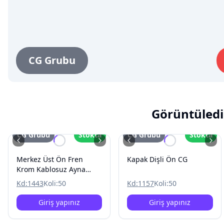
CG Grubu
Görüntüledi
CG Grubu
Stokta
CG Grubu
Stokta
Merkez Üst Ön Fren
Kapak Dişli Ön CG
Krom Kablosuz Ayna
Baglantili CG
Kd:
1443
Koli:
50
Kd:
1157
Koli:
50
Giriş yapınız
Giriş yapınız