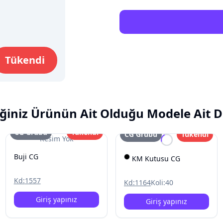
Tükendi
ğiniz Ürünün Ait Olduğu Modele Ait D
CG Grubu
Tükendi
CG Grubu
Tükendi
Resim Yok
Buji CG
KM Kutusu CG
Kd:
1557
Kd:
1164
Koli:
40
Giriş yapınız
Giriş yapınız