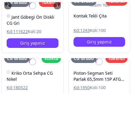
CG Grubu
Tükendi
CG Grubu
Tükendi
Resim Yok
Kontak Tekli Çita
Jant Göbegi Ön Diskli
CG Gri
Kd:
1243
Koli:
100
Kd:
111622
Koli:
20
Giriş yapınız
Giriş yapınız
CG Grubu
Stokta
CG Grubu
Tükendi
Kriko Orta Sehpa CG
Piston-Segman Seti
Nikel
Parlak 65,5mm 15P ATG
Rings CG
Kd:
180522
Kd:
1950
Koli:
100
Giriş yapınız
Giriş yapınız
CG Grubu
Tükendi
CG Grubu
Tükendi
Yeni
Jant Göbegi Ön Diskli
Çamurluk Ön Spor CG