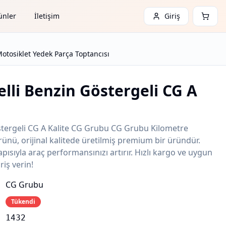
ünler
İletişim
Giriş
otosiklet Yedek Parça Toptancısı
elli Benzin Göstergeli CG A
östergeli CG A Kalite CG Grubu CG Grubu Kilometre
ünü, orijinal kalitede üretilmiş premium bir üründür.
ısıyla araç performansınızı artırır. Hızlı kargo ve uygun
riş verin!
CG Grubu
Tükendi
1432