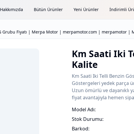
Hakkımızda
Bütün Ürünler
Yeni Ürünler
İndirimli Ür
 CG Grubu Fiyatı | Merpa Motor | merpamotor.com | merpamotor | M
Km Saati Iki T
Kalite
Km Saati Iki Telli Benzin G
Göstergeleri yedek parça ür
Uzun ömürlü ve dayanıklı yap
fiyat avantajıyla hemen sipa
Model Adı:
Stok Durumu:
Barkod: