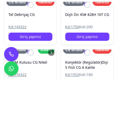
CG Grubu
Tükendi
CG Grubu
Tükendi
Tel Debriyaj CG
Dişli Ön 45# 428H 16T CG
Kd:
143322
Kd:
1750
Koli:
200
Giriş yapınız
Giriş yapınız
CG Grubu
Stokta
CG Grubu
Tükendi
KM Kutusu CG Nikel
Konjektör (Regülatör)Dişi
5 Fisli CG A Kalite
Kd:
116322
Kd:
1552
Koli:
180
Giriş yapınız
Giriş yapınız
CG Grubu
Tükendi
CG Grubu
Stokta
Vida Seti Karter CG
Egzoz Boğaz Kelepçesi