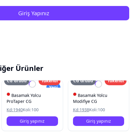
Giriş Yapınız
iğer Ürünler
CG Grubu
Tükendi
CG Grubu
Tükendi
Yeni
Basamak Yolcu
Basamak Yolcu
ProTaper CG
Modifiye CG
Kd:
1940
Koli:
100
Kd:
1938
Koli:
100
Giriş yapınız
Giriş yapınız