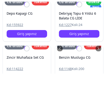
CG Grubu
Tükendi
CG Grubu
Stokta
Yeni
Depo Kapagi CG
Debriyaj Topu 6 Yıldız 6
Balata CG LİDE
Kd:
155922
Kd:
1227
Koli:
24
Giriş yapınız
Giriş yapınız
CG Grubu
Tükendi
CG Grubu
Tükendi
Zincir Muhafaza Set CG
Benzin Muslugu CG
Kd:
114222
Kd:
1148
Koli:
200
Giriş yapınız
Giriş yapınız
CG Grubu
Tükendi
CG Grubu
Tükendi
Resim Yok
Yeni
Statör Kapagi Büyük Çita
Dişli Arka 45# 428H 31T
CG