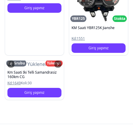
Giriş yapınız
YBR125
Stokta
KM Saati YBR125K Jianshe
Kd:
1551
Giriş yapınız
CG Grubu
Tükendi
Resim Yüklenemedi
Km Saati Iki Telli Samandrasiz
160km CG
Kd:
1649
Koli:
30
Giriş yapınız