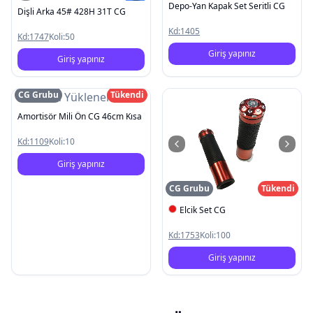
Depo-Yan Kapak Set Seritli CG
Dişli Arka 45# 428H 31T CG
Kd:
1405
Kd:
1747
Koli:
50
Giriş yapınız
Giriş yapınız
CG Grubu
Tükendi
Resim Yüklenemedi
Amortisör Mili Ön CG 46cm Kısa
Kd:
1109
Koli:
10
Giriş yapınız
CG Grubu
Tükendi
Elcik Set CG
Kd:
1753
Koli:
100
Giriş yapınız