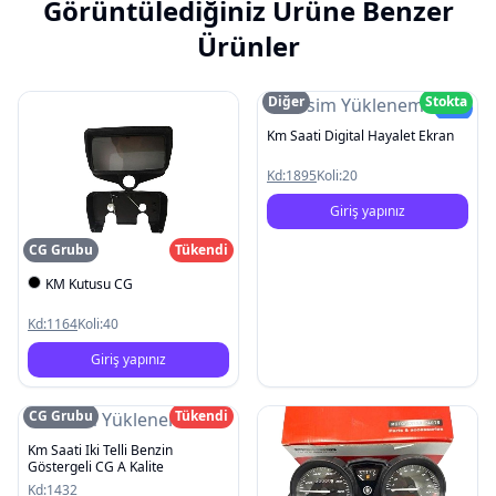
Görüntülediğiniz Ürüne Benzer
Ürünler
Diğer
Stokta
Resim Yüklenemedi
Yeni
Km Saati Digital Hayalet Ekran
Kd:
1895
Koli:
20
Giriş yapınız
CG Grubu
Tükendi
KM Kutusu CG
Kd:
1164
Koli:
40
Giriş yapınız
CG Grubu
Tükendi
Resim Yüklenemedi
Km Saati Iki Telli Benzin
Göstergeli CG A Kalite
Kd:
1432