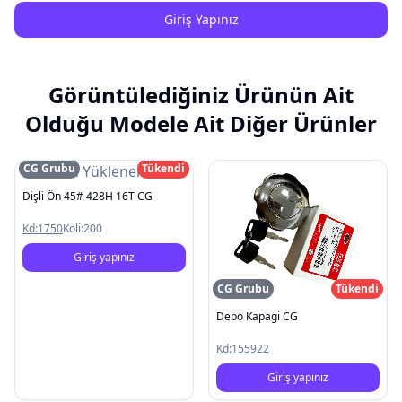
Giriş Yapınız
Görüntülediğiniz Ürünün Ait
Olduğu Modele Ait Diğer Ürünler
CG Grubu
Tükendi
Resim Yüklenemedi
Dişli Ön 45# 428H 16T CG
Kd:
1750
Koli:
200
Giriş yapınız
CG Grubu
Tükendi
Depo Kapagi CG
Kd:
155922
Giriş yapınız