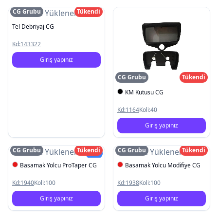
CG Grubu
Tükendi
Resim Yüklenemedi
Tel Debriyaj CG
Kd:
143322
Giriş yapınız
CG Grubu
Tükendi
KM Kutusu CG
Kd:
1164
Koli:
40
Giriş yapınız
CG Grubu
Tükendi
CG Grubu
Tükendi
Resim Yüklenemedi
Resim Yüklenemedi
Yeni
Basamak Yolcu ProTaper CG
Basamak Yolcu Modifiye CG
Kd:
1940
Koli:
100
Kd:
1938
Koli:
100
Giriş yapınız
Giriş yapınız