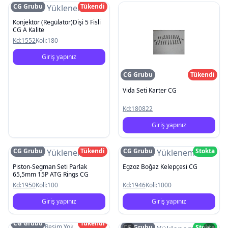
CG Grubu
Tükendi
Resim Yüklenemedi
Konjektör (Regülatör)Dişi 5 Fisli
CG A Kalite
Kd:
1552
Koli:
180
Giriş yapınız
CG Grubu
Tükendi
Vida Seti Karter CG
Kd:
180822
Giriş yapınız
CG Grubu
Tükendi
CG Grubu
Stokta
Resim Yüklenemedi
Resim Yüklenemedi
Piston-Segman Seti Parlak
Egzoz Boğaz Kelepçesi CG
65,5mm 15P ATG Rings CG
Kd:
1950
Koli:
100
Kd:
1946
Koli:
1000
Giriş yapınız
Giriş yapınız
CG Grubu
Tükendi
Resim Yok
CG Grubu
Stokta