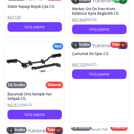
Resim Yüklenemedi
Statör Kapagi Büyük Çita CG
Merkez Üst Ön Fren Krom
Kablosuz Ayna Baglantili CG
Kd:
1159
Kd:
1443
Koli:
50
Giriş yapınız
Giriş yapınız
CG Grubu
Tükendi
Resim Yüklenemedi
Yeni
Yeni
Çamurluk Ön Spor CG
Kd:
1152
Koli:
25
Giriş yapınız
CG Grubu
Tükendi
Basamak Orta Komple Yan
Sehpali CG
Kd:
1611
Koli:
25
Giriş yapınız
CG Grubu
Tükendi
Resim Yok
CG Grubu
Tükendi
Resim Yüklenemedi
Yeni