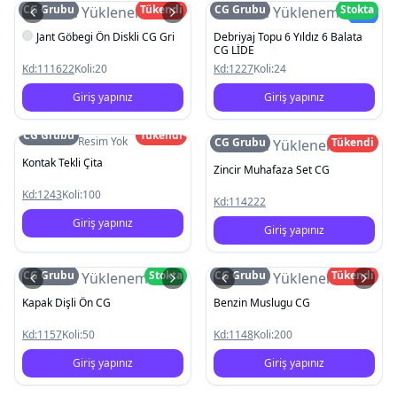
CG Grubu
Tükendi
CG Grubu
Stokta
Resim Yüklenemedi
Resim Yüklenemedi
Yeni
Jant Göbegi Ön Diskli CG Gri
Debriyaj Topu 6 Yıldız 6 Balata
CG LİDE
Kd:
111622
Koli:
20
Kd:
1227
Koli:
24
Giriş yapınız
Giriş yapınız
CG Grubu
Tükendi
Resim Yok
CG Grubu
Tükendi
Resim Yüklenemedi
Kontak Tekli Çita
Zincir Muhafaza Set CG
Kd:
1243
Koli:
100
Kd:
114222
Giriş yapınız
Giriş yapınız
CG Grubu
Stokta
CG Grubu
Tükendi
Resim Yüklenemedi
Resim Yüklenemedi
Kapak Dişli Ön CG
Benzin Muslugu CG
Kd:
1157
Koli:
50
Kd:
1148
Koli:
200
Giriş yapınız
Giriş yapınız