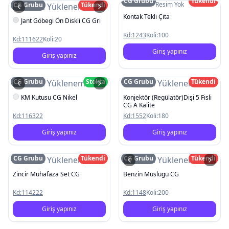
CG Grubu
Tükendi
Resim Yok
CG Grubu
Tükendi
Resim Yüklenemedi
Kontak Tekli Çita
Jant Göbegi Ön Diskli CG Gri
Kd:
1243
Koli:
100
Kd:
111622
Koli:
20
Giriş yapınız
Giriş yapınız
CG Grubu
Stokta
CG Grubu
Tükendi
Resim Yüklenemedi
Resim Yüklenemedi
KM Kutusu CG Nikel
Konjektör (Regülatör)Dişi 5 Fisli
CG A Kalite
Kd:
116322
Kd:
1552
Koli:
180
Giriş yapınız
Giriş yapınız
CG Grubu
Tükendi
CG Grubu
Tükendi
Resim Yüklenemedi
Resim Yüklenemedi
Zincir Muhafaza Set CG
Benzin Muslugu CG
Kd:
114222
Kd:
1148
Koli:
200
Giriş yapınız
Giriş yapınız