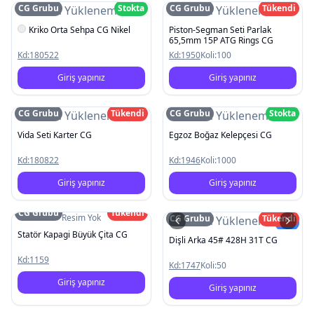
CG Grubu
Stokta
CG Grubu
Tükendi
Resim Yüklenemedi
Resim Yüklenemedi
Kriko Orta Sehpa CG Nikel
Piston-Segman Seti Parlak
65,5mm 15P ATG Rings CG
Kd:
180522
Kd:
1950
Koli:
100
Giriş yapınız
Giriş yapınız
CG Grubu
Tükendi
CG Grubu
Stokta
Resim Yüklenemedi
Resim Yüklenemedi
Vida Seti Karter CG
Egzoz Boğaz Kelepçesi CG
Kd:
180822
Kd:
1946
Koli:
1000
Giriş yapınız
Giriş yapınız
CG Grubu
Tükendi
Resim Yok
CG Grubu
Tükendi
Resim Yüklenemedi
Yeni
Statör Kapagi Büyük Çita CG
Dişli Arka 45# 428H 31T CG
Kd:
1159
Kd:
1747
Koli:
50
Giriş yapınız
Giriş yapınız