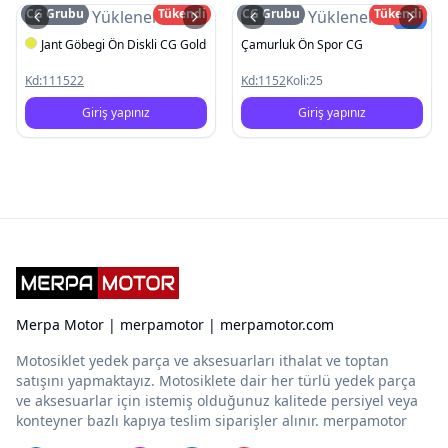
CG Grubu
Tükendi
CG Grubu
Tükendi
Resim Yüklenemedi
Resim Yüklenemedi
Yeni
Jant Göbegi Ön Diskli CG Gold
Çamurluk Ön Spor CG
Kd:
111522
Kd:
1152
Koli:
25
Giriş yapınız
Giriş yapınız
Merpa Motor | merpamotor | merpamotor.com
Motosiklet yedek parça ve aksesuarları ithalat ve toptan
satışını yapmaktayız. Motosiklete dair her türlü yedek parça
ve aksesuarlar için istemiş olduğunuz kalitede persiyel veya
konteyner bazlı kapıya teslim siparişler alınır. merpamotor