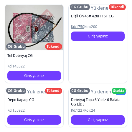
CG Grubu
Tükendi
Resim Yüklenemedi
Dişli Ön 45# 428H 16T CG
Kd:
1750
Koli:
200
Giriş yapınız
CG Grubu
Tükendi
Tel Debriyaj CG
Kd:
143322
Giriş yapınız
CG Grubu
Tükendi
CG Grubu
Stokta
Resim Yüklenemedi
Resim Yüklenemedi
Yeni
Depo Kapagi CG
Debriyaj Topu 6 Yıldız 6 Balata
CG LİDE
Kd:
155922
Kd:
1227
Koli:
24
Giriş yapınız
Giriş yapınız