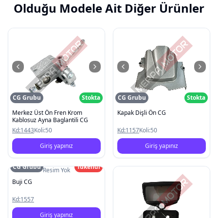
Olduğu Modele Ait Diğer Ürünler
CG Grubu
Stokta
CG Grubu
Stokta
Merkez Üst Ön Fren Krom
Kapak Dişli Ön CG
Kablosuz Ayna Baglantili CG
Kd:
1443
Koli:
50
Kd:
1157
Koli:
50
Giriş yapınız
Giriş yapınız
CG Grubu
Tükendi
Resim Yok
Buji CG
Kd:
1557
Giriş yapınız