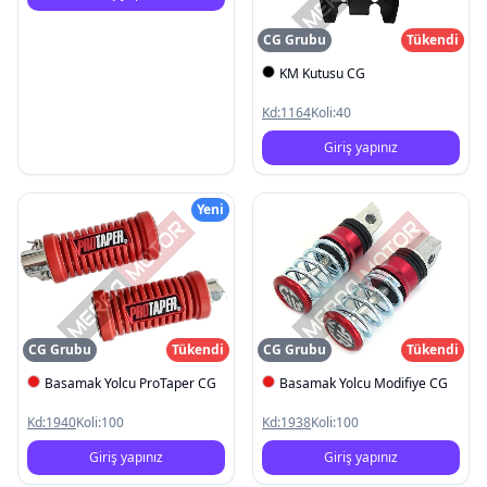
CG Grubu
Tükendi
KM Kutusu CG
Kd:
1164
Koli:
40
Giriş yapınız
Yeni
CG Grubu
Tükendi
CG Grubu
Tükendi
Basamak Yolcu ProTaper CG
Basamak Yolcu Modifiye CG
Kd:
1940
Koli:
100
Kd:
1938
Koli:
100
Giriş yapınız
Giriş yapınız