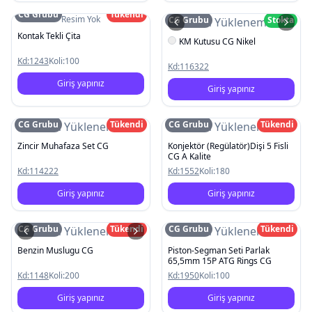
CG Grubu
Tükendi
Resim Yok
CG Grubu
Stokta
Resim Yüklenemedi
Kontak Tekli Çita
KM Kutusu CG Nikel
Kd:
1243
Koli:
100
Kd:
116322
Giriş yapınız
Giriş yapınız
CG Grubu
Tükendi
CG Grubu
Tükendi
Resim Yüklenemedi
Resim Yüklenemedi
Zincir Muhafaza Set CG
Konjektör (Regülatör)Dişi 5 Fisli
CG A Kalite
Kd:
114222
Kd:
1552
Koli:
180
Giriş yapınız
Giriş yapınız
CG Grubu
Tükendi
CG Grubu
Tükendi
Resim Yüklenemedi
Resim Yüklenemedi
Benzin Muslugu CG
Piston-Segman Seti Parlak
65,5mm 15P ATG Rings CG
Kd:
1148
Koli:
200
Kd:
1950
Koli:
100
Giriş yapınız
Giriş yapınız