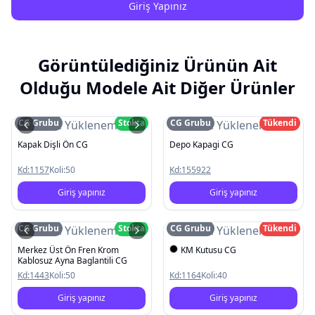
Giriş Yapınız
Görüntülediğiniz Ürünün Ait
Olduğu Modele Ait Diğer Ürünler
CG Grubu
Stokta
CG Grubu
Tükendi
Resim Yüklenemedi
Resim Yüklenemedi
Kapak Dişli Ön CG
Depo Kapagi CG
Kd:
1157
Koli:
50
Kd:
155922
Giriş yapınız
Giriş yapınız
CG Grubu
Stokta
CG Grubu
Tükendi
Resim Yüklenemedi
Resim Yüklenemedi
Merkez Üst Ön Fren Krom
KM Kutusu CG
Kablosuz Ayna Baglantili CG
Kd:
1443
Koli:
50
Kd:
1164
Koli:
40
Giriş yapınız
Giriş yapınız