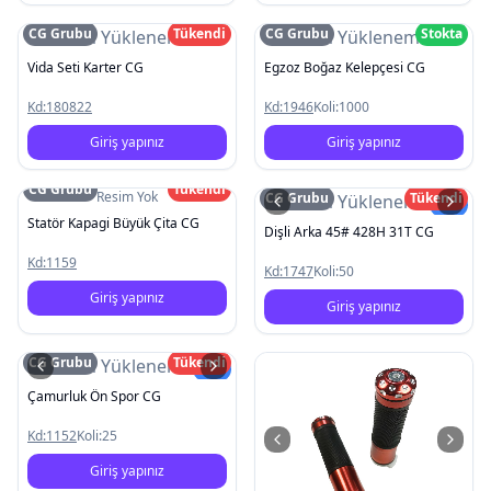
CG Grubu
Tükendi
CG Grubu
Stokta
Resim Yüklenemedi
Resim Yüklenemedi
Vida Seti Karter CG
Egzoz Boğaz Kelepçesi CG
Kd:
180822
Kd:
1946
Koli:
1000
Giriş yapınız
Giriş yapınız
CG Grubu
Tükendi
Resim Yok
CG Grubu
Tükendi
Resim Yüklenemedi
Yeni
Statör Kapagi Büyük Çita CG
Dişli Arka 45# 428H 31T CG
Kd:
1159
Kd:
1747
Koli:
50
Giriş yapınız
Giriş yapınız
CG Grubu
Tükendi
Resim Yüklenemedi
Yeni
Çamurluk Ön Spor CG
Kd:
1152
Koli:
25
Giriş yapınız