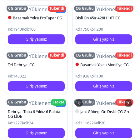
CG Grubu
Tükendi
CG Grubu
Tükendi
Resim Yüklenemedi
Resim Yüklenemedi
Yeni
Basamak Yolcu ProTaper CG
Dişli Ön 45# 428H 16T CG
Kd:
1940
Koli:
100
Kd:
1750
Koli:
200
Giriş yapınız
Giriş yapınız
CG Grubu
Tükendi
CG Grubu
Tükendi
Resim Yüklenemedi
Resim Yüklenemedi
Tel Debriyaj CG
Basamak Yolcu Modifiye CG
Kd:
143322
Kd:
1938
Koli:
100
Giriş yapınız
Giriş yapınız
CG Grubu
Stokta
CG Grubu
Tükendi
Resim Yüklenemedi
Resim Yüklenemedi
Yeni
Debriyaj Topu 6 Yıldız 6 Balata
Jant Göbegi Ön Diskli CG Gri
CG LİDE
Kd:
1227
Koli:
24
Kd:
111622
Koli:
20
Giriş yapınız
Giriş yapınız