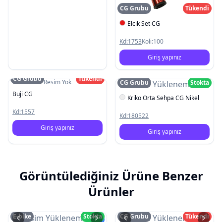
CG Grubu
Tükendi
Elcik Set CG
Kd:
1753
Koli:
100
Giriş yapınız
CG Grubu
Tükendi
Resim Yok
CG Grubu
Stokta
Resim Yüklenemedi
Buji CG
Kriko Orta Sehpa CG Nikel
Kd:
1557
Kd:
180522
Giriş yapınız
Giriş yapınız
Görüntülediğiniz Ürüne Benzer
Ürünler
E-bike
Stokta
CG Grubu
Tükendi
Resim Yüklenemedi
Resim Yüklenemedi
Yeni