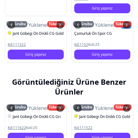
Giriş yapınız
CG Grubu
Tükendi
CG Grubu
Tükendi
Resim Yüklenemedi
Resim Yüklenemedi
Yeni
Jant Göbegi Ön Diskli CG Gold
Çamurluk Ön Spor CG
Kd:
111522
Kd:
1152
Koli:
25
Giriş yapınız
Giriş yapınız
Görüntülediğiniz Ürüne Benzer
Ürünler
CG Grubu
Tükendi
CG Grubu
Tükendi
Resim Yüklenemedi
Resim Yüklenemedi
Jant Göbegi Ön Diskli CG Gri
Jant Göbegi Ön Diskli CG Gold
Kd:
111622
Koli:
20
Kd:
111522
Giriş yapınız
Giriş yapınız