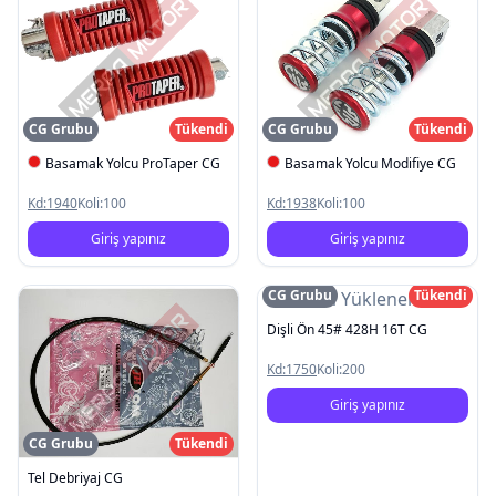
CG Grubu
Tükendi
CG Grubu
Tükendi
Basamak Yolcu ProTaper CG
Basamak Yolcu Modifiye CG
Kd:
1940
Koli:
100
Kd:
1938
Koli:
100
Giriş yapınız
Giriş yapınız
CG Grubu
Tükendi
Resim Yüklenemedi
Dişli Ön 45# 428H 16T CG
Kd:
1750
Koli:
200
Giriş yapınız
CG Grubu
Tükendi
Tel Debriyaj CG