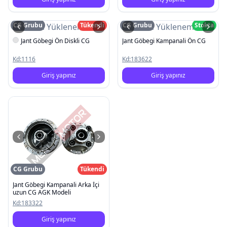
CG Grubu
Tükendi
CG Grubu
Stokta
Resim Yüklenemedi
Resim Yüklenemedi
Jant Göbegi Ön Diskli CG
Jant Göbegi Kampanali Ön CG
Kd:
1116
Kd:
183622
Giriş yapınız
Giriş yapınız
CG Grubu
Tükendi
Jant Göbegi Kampanali Arka İçi
uzun CG AGK Modeli
Kd:
183322
Giriş yapınız