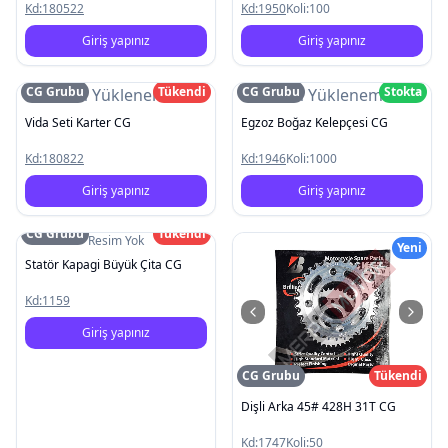
Kd:
180522
Kd:
1950
Koli:
100
Giriş yapınız
Giriş yapınız
CG Grubu
Tükendi
CG Grubu
Stokta
Resim Yüklenemedi
Resim Yüklenemedi
Vida Seti Karter CG
Egzoz Boğaz Kelepçesi CG
Kd:
180822
Kd:
1946
Koli:
1000
Giriş yapınız
Giriş yapınız
CG Grubu
Tükendi
Resim Yok
Yeni
Statör Kapagi Büyük Çita CG
Kd:
1159
Giriş yapınız
CG Grubu
Tükendi
Dişli Arka 45# 428H 31T CG
Kd:
1747
Koli:
50