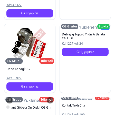
Kd:
143322
Giriş yapınız
CG Grubu
Stokta
Resim Yüklenemedi
Yeni
Debriyaj Topu 6 Yıldız 6 Balata
CG LİDE
Kd:
1227
Koli:
24
Giriş yapınız
CG Grubu
Tükendi
Depo Kapagi CG
Kd:
155922
Giriş yapınız
CG Grubu
Tükendi
Resim Yok
CG Grubu
Tükendi
Resim Yüklenemedi
Kontak Tekli Çita
Jant Göbegi Ön Diskli CG Gri
Kd:
1243
Koli:
100