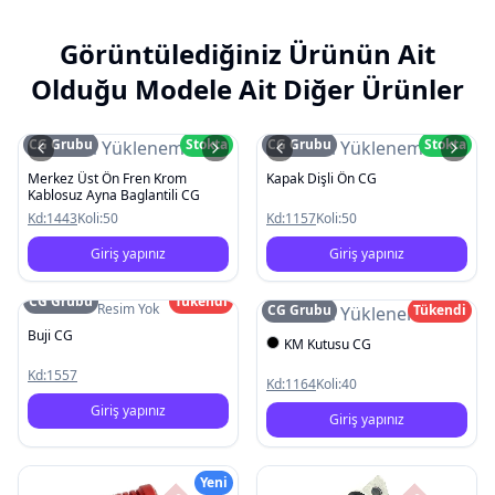
Görüntülediğiniz Ürünün Ait
Olduğu Modele Ait Diğer Ürünler
CG Grubu
Stokta
CG Grubu
Stokta
Resim Yüklenemedi
Resim Yüklenemedi
Merkez Üst Ön Fren Krom
Kapak Dişli Ön CG
Kablosuz Ayna Baglantili CG
Kd:
1443
Koli:
50
Kd:
1157
Koli:
50
Giriş yapınız
Giriş yapınız
CG Grubu
Tükendi
Resim Yok
CG Grubu
Tükendi
Resim Yüklenemedi
Buji CG
KM Kutusu CG
Kd:
1557
Kd:
1164
Koli:
40
Giriş yapınız
Giriş yapınız
Yeni