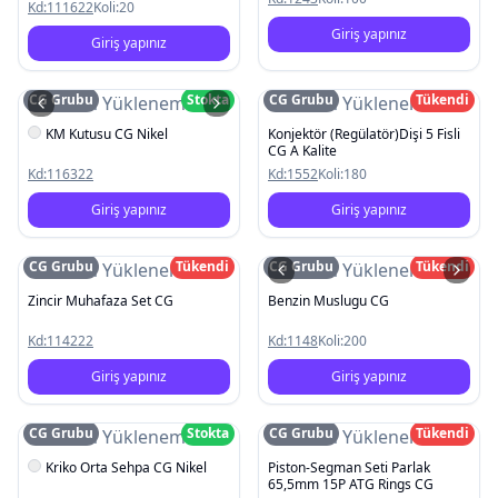
Kd:
111622
Koli:
20
Giriş yapınız
Giriş yapınız
CG Grubu
Stokta
CG Grubu
Tükendi
Resim Yüklenemedi
Resim Yüklenemedi
KM Kutusu CG Nikel
Konjektör (Regülatör)Dişi 5 Fisli
CG A Kalite
Kd:
116322
Kd:
1552
Koli:
180
Giriş yapınız
Giriş yapınız
CG Grubu
Tükendi
CG Grubu
Tükendi
Resim Yüklenemedi
Resim Yüklenemedi
Zincir Muhafaza Set CG
Benzin Muslugu CG
Kd:
114222
Kd:
1148
Koli:
200
Giriş yapınız
Giriş yapınız
CG Grubu
Stokta
CG Grubu
Tükendi
Resim Yüklenemedi
Resim Yüklenemedi
Kriko Orta Sehpa CG Nikel
Piston-Segman Seti Parlak
65,5mm 15P ATG Rings CG