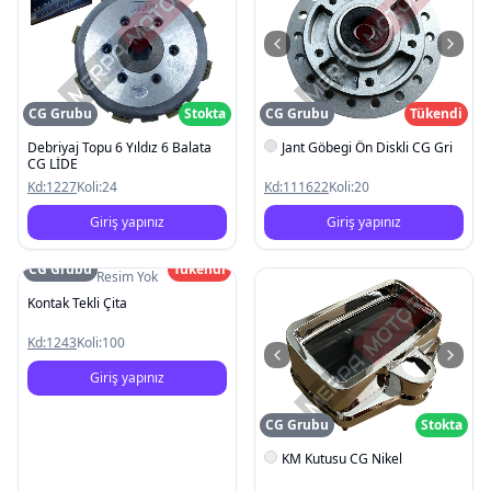
CG Grubu
Stokta
CG Grubu
Tükendi
Debriyaj Topu 6 Yıldız 6 Balata
Jant Göbegi Ön Diskli CG Gri
CG LİDE
Kd:
1227
Koli:
24
Kd:
111622
Koli:
20
Giriş yapınız
Giriş yapınız
CG Grubu
Tükendi
Resim Yok
Kontak Tekli Çita
Kd:
1243
Koli:
100
Giriş yapınız
CG Grubu
Stokta
KM Kutusu CG Nikel