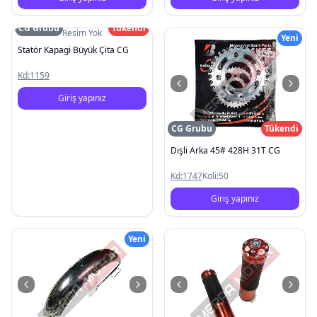
CG Grubu
Tükendi
Resim Yok
Yeni
Statör Kapagi Büyük Çita CG
Kd:
1159
Giriş yapınız
CG Grubu
Tükendi
Dişli Arka 45# 428H 31T CG
Kd:
1747
Koli:
50
Giriş yapınız
Yeni