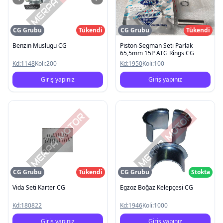
CG Grubu
Tükendi
CG Grubu
Tükendi
Benzin Muslugu CG
Piston-Segman Seti Parlak
65,5mm 15P ATG Rings CG
Kd:
1148
Koli:
200
Kd:
1950
Koli:
100
Giriş yapınız
Giriş yapınız
CG Grubu
Tükendi
CG Grubu
Stokta
Vida Seti Karter CG
Egzoz Boğaz Kelepçesi CG
Kd:
180822
Kd:
1946
Koli:
1000
Giriş yapınız
Giriş yapınız