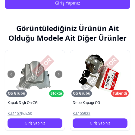
Giriş Yapınız
Görüntülediğiniz Ürünün Ait
Olduğu Modele Ait Diğer Ürünler
CG Grubu
Stokta
CG Grubu
Tükendi
Kapak Dişli Ön CG
Depo Kapagi CG
Kd:
1157
Koli:
50
Kd:
155922
Giriş yapınız
Giriş yapınız