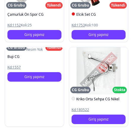
CG Grubu
Tükendi
CG Grubu
Tükendi
Çamurluk Ön Spor CG
Elcik Set CG
Kd:
1152
Koli:
25
Kd:
1753
Koli:
100
Giriş yapınız
Giriş yapınız
CG Grubu
Tükendi
Resim Yok
Buji CG
Kd:
1557
Giriş yapınız
CG Grubu
Stokta
Kriko Orta Sehpa CG Nikel
Kd:
180522
Giriş yapınız