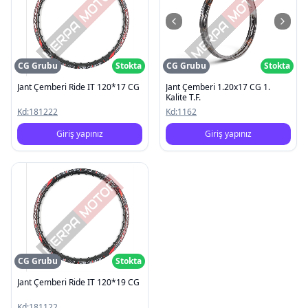
CG Grubu
Stokta
CG Grubu
Stokta
Jant Çemberi Ride IT 120*17 CG
Jant Çemberi 1.20x17 CG 1.
Kalite T.F.
Kd:
181222
Kd:
1162
Giriş yapınız
Giriş yapınız
CG Grubu
Stokta
Jant Çemberi Ride IT 120*19 CG
Kd:
181122