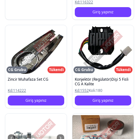
Kd:
116322
Giriş yapınız
CG Grubu
Tükendi
CG Grubu
Tükendi
Zincir Muhafaza Set CG
Konjektör (Regülatör)Dişi 5 Fisli
CG A Kalite
Kd:
114222
Kd:
1552
Koli:
180
Giriş yapınız
Giriş yapınız