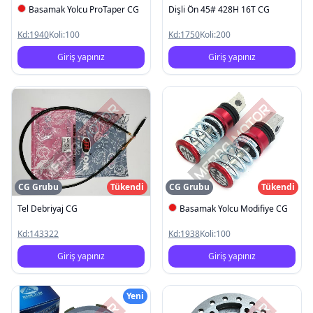
Basamak Yolcu ProTaper CG
Dişli Ön 45# 428H 16T CG
Kd:
1940
Koli:
100
Kd:
1750
Koli:
200
Giriş yapınız
Giriş yapınız
CG Grubu
Tükendi
CG Grubu
Tükendi
Tel Debriyaj CG
Basamak Yolcu Modifiye CG
Kd:
143322
Kd:
1938
Koli:
100
Giriş yapınız
Giriş yapınız
Yeni