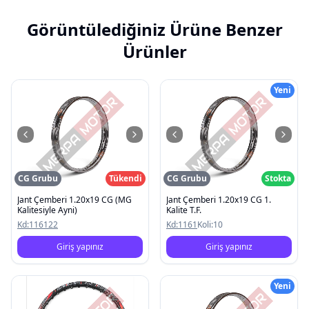
Görüntülediğiniz Ürüne Benzer
Ürünler
Yeni
CG Grubu
Tükendi
CG Grubu
Stokta
Jant Çemberi 1.20x19 CG (MG
Jant Çemberi 1.20x19 CG 1.
Kalitesiyle Ayni)
Kalite T.F.
Kd:
116122
Kd:
1161
Koli:
10
Giriş yapınız
Giriş yapınız
Yeni