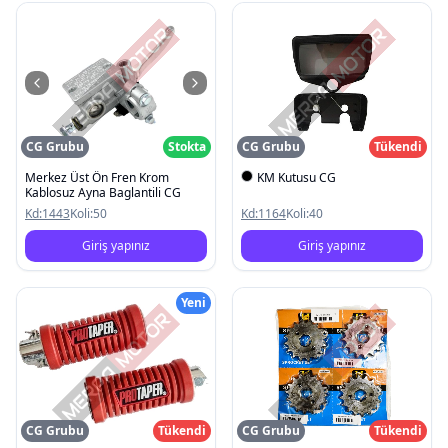
CG Grubu
Stokta
CG Grubu
Tükendi
Merkez Üst Ön Fren Krom
KM Kutusu CG
Kablosuz Ayna Baglantili CG
Kd:
1443
Koli:
50
Kd:
1164
Koli:
40
Giriş yapınız
Giriş yapınız
Yeni
CG Grubu
Tükendi
CG Grubu
Tükendi