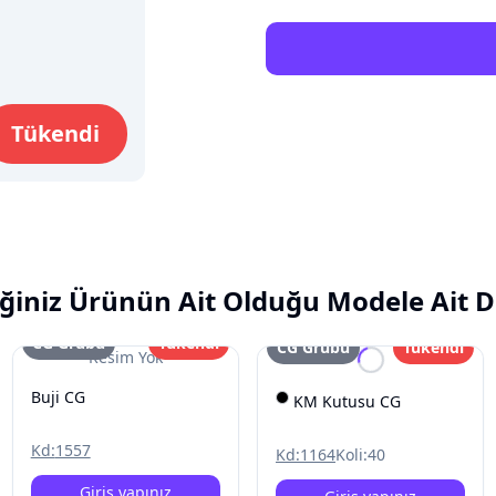
Tükendi
ğiniz Ürünün Ait Olduğu Modele Ait D
CG Grubu
Tükendi
CG Grubu
Tükendi
Resim Yok
Buji CG
KM Kutusu CG
Kd:
1557
Kd:
1164
Koli:
40
Giriş yapınız