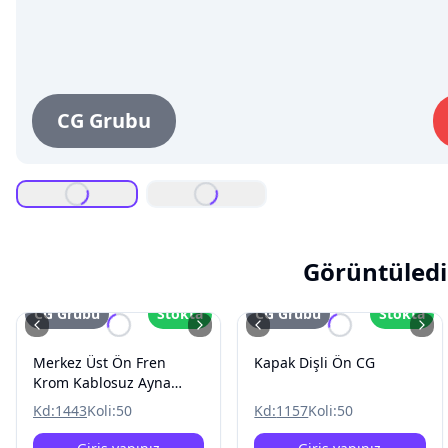
CG Grubu
Görüntüledi
CG Grubu
Stokta
CG Grubu
Stokta
Merkez Üst Ön Fren
Kapak Dişli Ön CG
Krom Kablosuz Ayna
Baglantili CG
Kd:
1443
Koli:
50
Kd:
1157
Koli:
50