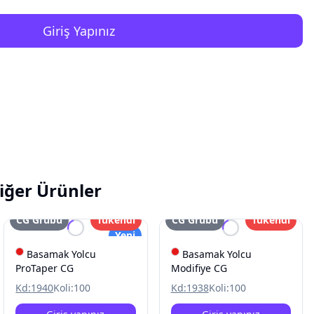
Giriş Yapınız
iğer Ürünler
CG Grubu
Tükendi
CG Grubu
Tükendi
Yeni
Basamak Yolcu
Basamak Yolcu
ProTaper CG
Modifiye CG
Kd:
1940
Koli:
100
Kd:
1938
Koli:
100