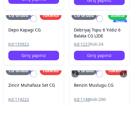
Giriş yapınız
CG Grubu
Tükendi
CG Grubu
Stokta
Yeni
Depo Kapagi CG
Debriyaj Topu 6 Yıldız 6
Balata CG LİDE
Kd:
155922
Kd:
1227
Koli:
24
Giriş yapınız
Giriş yapınız
CG Grubu
Tükendi
CG Grubu
Tükendi
Zincir Muhafaza Set CG
Benzin Muslugu CG
Kd:
114222
Kd:
1148
Koli:
200
Giriş yapınız
Giriş yapınız
CG Grubu
Tükendi
CG Grubu
Tükendi
Resim Yok
Yeni