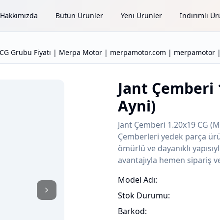
Hakkımızda
Bütün Ürünler
Yeni Ürünler
İndirimli Ür
u CG Grubu Fiyatı | Merpa Motor | merpamotor.com | merpamotor | 
Jant Çemberi 
Ayni)
Jant Çemberi 1.20x19 CG (MG
Çemberleri yedek parça ürün
ömürlü ve dayanıklı yapısıyl
avantajıyla hemen sipariş ve
Model Adı:
Stok Durumu:
Barkod: