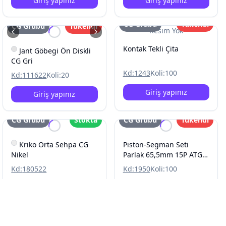
Giriş yapınız
Giriş yapınız
CG Grubu
Tükendi
CG Grubu
Tükendi
Resim Yok
Kontak Tekli Çita
Jant Göbegi Ön Diskli
CG Gri
Kd:
1243
Koli:
100
Kd:
111622
Koli:
20
Giriş yapınız
Giriş yapınız
CG Grubu
Stokta
CG Grubu
Tükendi
Kriko Orta Sehpa CG
Piston-Segman Seti
Nikel
Parlak 65,5mm 15P ATG
Rings CG
Kd:
180522
Kd:
1950
Koli:
100
Giriş yapınız
Giriş yapınız
CG Grubu
Tükendi
CG Grubu
Tükendi
Yeni