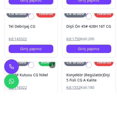
Giriş yapınız
Giriş yapınız
CG Grubu
Tükendi
CG Grubu
Tükendi
Tel Debriyaj CG
Dişli Ön 45# 428H 16T CG
Kd:
143322
Kd:
1750
Koli:
200
Giriş yapınız
Giriş yapınız
CG Grubu
Stokta
CG Grubu
Tükendi
KM Kutusu CG Nikel
Konjektör (Regülatör)Dişi
5 Fisli CG A Kalite
Kd:
116322
Kd:
1552
Koli:
180
Giriş yapınız
Giriş yapınız
CG Grubu
Tükendi
CG Grubu
Stokta