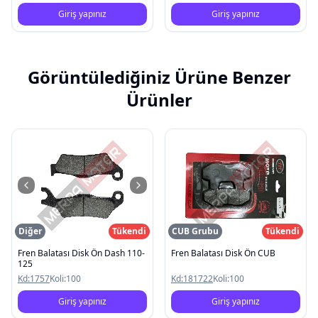
Giriş yapınız
Giriş yapınız
Görüntülediğiniz Ürüne Benzer
Ürünler
Diğer
Tükendi
CUB Grubu
Tükendi
Fren Balatası Disk Ön Dash 110-
Fren Balatası Disk Ön CUB
125
Kd:
1757
Koli:
100
Kd:
181722
Koli:
100
Giriş yapınız
Giriş yapınız