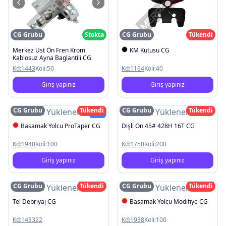
CG Grubu
Stokta
CG Grubu
Tükendi
Merkez Üst Ön Fren Krom
KM Kutusu CG
Kablosuz Ayna Baglantili CG
Kd:
1443
Koli:
50
Kd:
1164
Koli:
40
Giriş yapınız
Giriş yapınız
CG Grubu
Tükendi
CG Grubu
Tükendi
Resim Yüklenemedi
Resim Yüklenemedi
Yeni
Basamak Yolcu ProTaper CG
Dişli Ön 45# 428H 16T CG
Kd:
1940
Koli:
100
Kd:
1750
Koli:
200
Giriş yapınız
Giriş yapınız
CG Grubu
Tükendi
CG Grubu
Tükendi
Resim Yüklenemedi
Resim Yüklenemedi
Tel Debriyaj CG
Basamak Yolcu Modifiye CG
Kd:
143322
Kd:
1938
Koli:
100