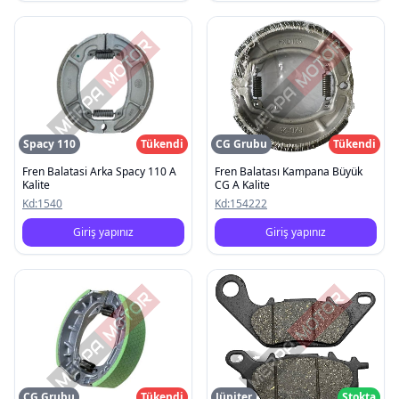
Spacy 110
Tükendi
CG Grubu
Tükendi
Fren Balatasi Arka Spacy 110 A
Fren Balatası Kampana Büyük
Kalite
CG A Kalite
Kd:
1540
Kd:
154222
Giriş yapınız
Giriş yapınız
CG Grubu
Tükendi
Jüpiter
Stokta