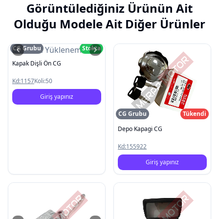
Görüntülediğiniz Ürünün Ait
Olduğu Modele Ait Diğer Ürünler
CG Grubu
Stokta
Resim Yüklenemedi
Kapak Dişli Ön CG
Kd:
1157
Koli:
50
Giriş yapınız
CG Grubu
Tükendi
Depo Kapagi CG
Kd:
155922
Giriş yapınız