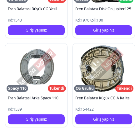
Fren Balatasi Büyük CG Yesil
Fren Balatası Disk Ön Jupiter125
Kd:
1543
Kd:
1970
Koli:
100
Giriş yapınız
Giriş yapınız
Spacy 110
Tükendi
CG Grubu
Tükendi
Fren Balatasi Arka Spacy 110
Fren Balatası Küçük CG A Kalite
Kd:
1539
Kd:
154422
Giriş yapınız
Giriş yapınız