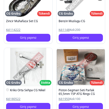
CG Grubu
Tükendi
CG Grubu
Tükendi
Zincir Muhafaza Set CG
Benzin Muslugu CG
Kd:
114222
Kd:
1148
Koli:
200
Giriş yapınız
Giriş yapınız
CG Grubu
Stokta
CG Grubu
Tükendi
Kriko Orta Sehpa CG Nikel
Piston-Segman Seti Parlak
65,5mm 15P ATG Rings CG
Kd:
180522
Kd:
1950
Koli:
100
Giriş yapınız
Giriş yapınız