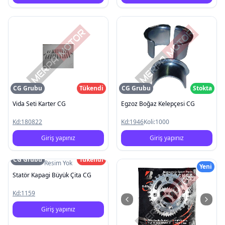
CG Grubu
Tükendi
CG Grubu
Stokta
Vida Seti Karter CG
Egzoz Boğaz Kelepçesi CG
Kd:
180822
Kd:
1946
Koli:
1000
Giriş yapınız
Giriş yapınız
CG Grubu
Tükendi
Resim Yok
Yeni
Statör Kapagi Büyük Çita CG
Kd:
1159
Giriş yapınız