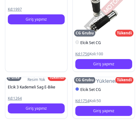
Kd:
1997
Giriş yapınız
CG Grubu
Tükendi
Elcik Set CG
Kd:
1756
Koli:
100
Giriş yapınız
E-bike
Tükendi
Resim Yok
CG Grubu
Tükendi
Resim Yüklenemedi
Elcik 3 Kademeli Sag E-Bike
Elcik Set CG
Kd:
1264
Kd:
1754
Koli:
50
Giriş yapınız
Giriş yapınız