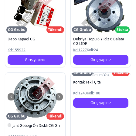
CG Grubu
Tükendi
CG Grubu
Stokta
Depo Kapagi CG
Debriyaj Topu 6 Yıldız 6 Balata
CG LİDE
Kd:
155922
Kd:
1227
Koli:
24
Giriş yapınız
Giriş yapınız
CG Grubu
Tükendi
Resim Yok
Kontak Tekli Çita
Kd:
1243
Koli:
100
Giriş yapınız
CG Grubu
Tükendi
Jant Göbegi Ön Diskli CG Gri