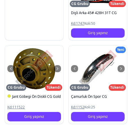
CG Grubu
Tükendi
Dişli Arka 45# 428H 31T CG
Kd:
1747
Koli:
50
Giriş yapınız
Yeni
CG Grubu
Tükendi
CG Grubu
Tükendi
Jant Göbegi Ön Diskli CG Gold
Çamurluk Ön Spor CG
Kd:
111522
Kd:
1152
Koli:
25
Giriş yapınız
Giriş yapınız