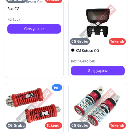
Resim Yok
Buji CG
Kd:
1557
Giriş yapınız
CG Grubu
Tükendi
KM Kutusu CG
Kd:
1164
Koli:
40
Giriş yapınız
Yeni
CG Grubu
Tükendi
CG Grubu
Tükendi