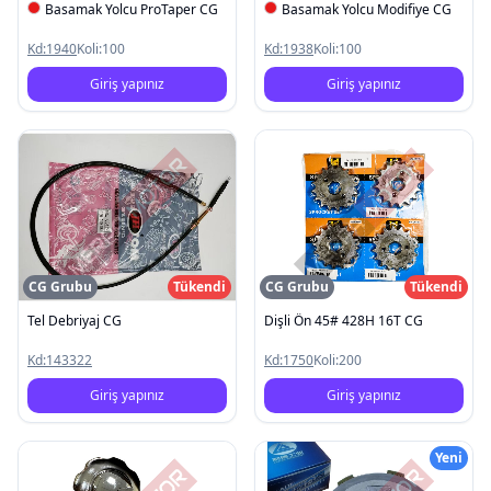
Basamak Yolcu ProTaper CG
Basamak Yolcu Modifiye CG
Kd:
1940
Koli:
100
Kd:
1938
Koli:
100
Giriş yapınız
Giriş yapınız
CG Grubu
Tükendi
CG Grubu
Tükendi
Tel Debriyaj CG
Dişli Ön 45# 428H 16T CG
Kd:
143322
Kd:
1750
Koli:
200
Giriş yapınız
Giriş yapınız
Yeni