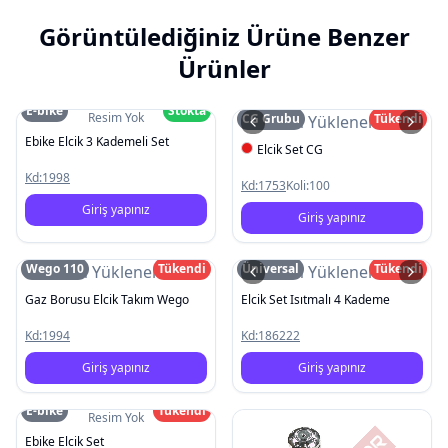
Görüntülediğiniz Ürüne Benzer
Ürünler
E-bike
Stokta
Resim Yok
CG Grubu
Tükendi
Resim Yüklenemedi
Ebike Elcik 3 Kademeli Set
Elcik Set CG
Kd:
1998
Kd:
1753
Koli:
100
Giriş yapınız
Giriş yapınız
Wego 110
Tükendi
Üniversal
Tükendi
Resim Yüklenemedi
Resim Yüklenemedi
Gaz Borusu Elcik Takım Wego
Elcik Set Isıtmalı 4 Kademe
Kd:
1994
Kd:
186222
Giriş yapınız
Giriş yapınız
E-bike
Tükendi
Resim Yok
Ebike Elcik Set