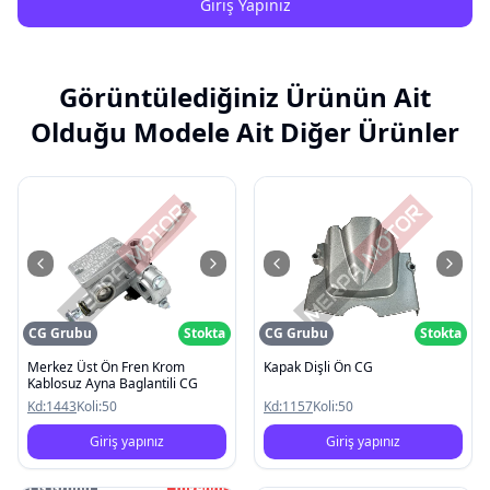
Giriş Yapınız
Görüntülediğiniz Ürünün Ait
Olduğu Modele Ait Diğer Ürünler
CG Grubu
Stokta
CG Grubu
Stokta
Merkez Üst Ön Fren Krom
Kapak Dişli Ön CG
Kablosuz Ayna Baglantili CG
Kd:
1443
Koli:
50
Kd:
1157
Koli:
50
Giriş yapınız
Giriş yapınız
CG Grubu
Tükendi