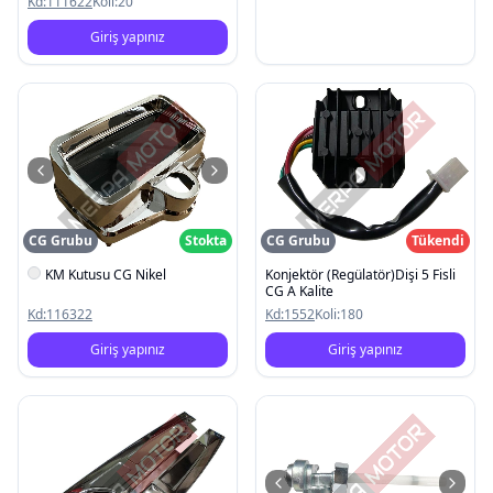
Kd:
111622
Koli:
20
Giriş yapınız
CG Grubu
Stokta
CG Grubu
Tükendi
KM Kutusu CG Nikel
Konjektör (Regülatör)Dişi 5 Fisli
CG A Kalite
Kd:
116322
Kd:
1552
Koli:
180
Giriş yapınız
Giriş yapınız