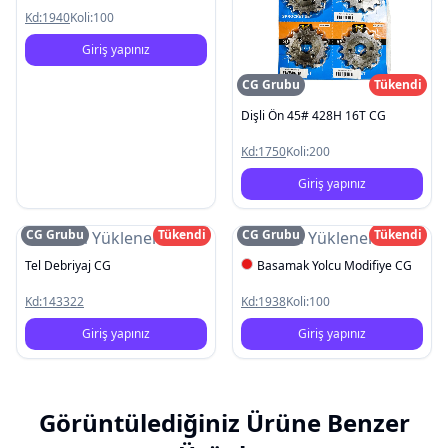
Kd:
1940
Koli:
100
Giriş yapınız
CG Grubu
Tükendi
Dişli Ön 45# 428H 16T CG
Kd:
1750
Koli:
200
Giriş yapınız
CG Grubu
Tükendi
CG Grubu
Tükendi
Resim Yüklenemedi
Resim Yüklenemedi
Tel Debriyaj CG
Basamak Yolcu Modifiye CG
Kd:
143322
Kd:
1938
Koli:
100
Giriş yapınız
Giriş yapınız
Görüntülediğiniz Ürüne Benzer