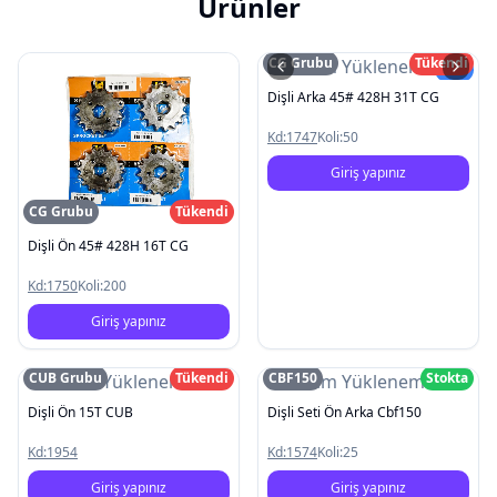
Ürünler
CG Grubu
Tükendi
Resim Yüklenemedi
Yeni
Dişli Arka 45# 428H 31T CG
Kd:
1747
Koli:
50
Giriş yapınız
CG Grubu
Tükendi
Dişli Ön 45# 428H 16T CG
Kd:
1750
Koli:
200
Giriş yapınız
CUB Grubu
Tükendi
CBF150
Stokta
Resim Yüklenemedi
Resim Yüklenemedi
Dişli Ön 15T CUB
Dişli Seti Ön Arka Cbf150
Kd:
1954
Kd:
1574
Koli:
25
Giriş yapınız
Giriş yapınız