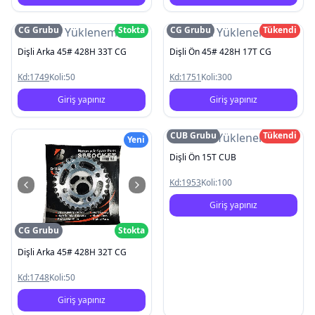
CG Grubu
Stokta
CG Grubu
Tükendi
Resim Yüklenemedi
Resim Yüklenemedi
Dişli Arka 45# 428H 33T CG
Dişli Ön 45# 428H 17T CG
Kd:
1749
Koli:
50
Kd:
1751
Koli:
300
Giriş yapınız
Giriş yapınız
CUB Grubu
Tükendi
Resim Yüklenemedi
Yeni
Dişli Ön 15T CUB
Kd:
1953
Koli:
100
Giriş yapınız
CG Grubu
Stokta
Dişli Arka 45# 428H 32T CG
Kd:
1748
Koli:
50
Giriş yapınız