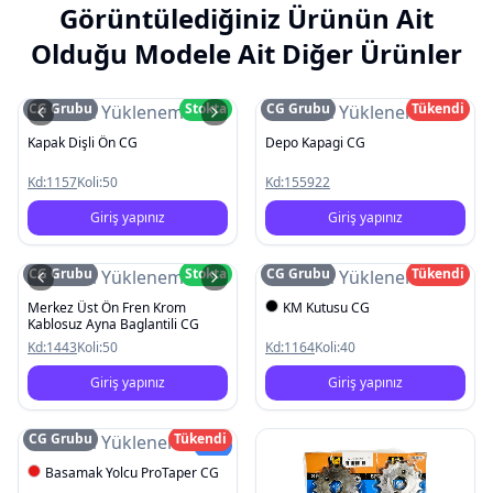
Görüntülediğiniz Ürünün Ait
Olduğu Modele Ait Diğer Ürünler
CG Grubu
Stokta
CG Grubu
Tükendi
Resim Yüklenemedi
Resim Yüklenemedi
Kapak Dişli Ön CG
Depo Kapagi CG
Kd:
1157
Koli:
50
Kd:
155922
Giriş yapınız
Giriş yapınız
CG Grubu
Stokta
CG Grubu
Tükendi
Resim Yüklenemedi
Resim Yüklenemedi
Merkez Üst Ön Fren Krom
KM Kutusu CG
Kablosuz Ayna Baglantili CG
Kd:
1443
Koli:
50
Kd:
1164
Koli:
40
Giriş yapınız
Giriş yapınız
CG Grubu
Tükendi
Resim Yüklenemedi
Yeni
Basamak Yolcu ProTaper CG