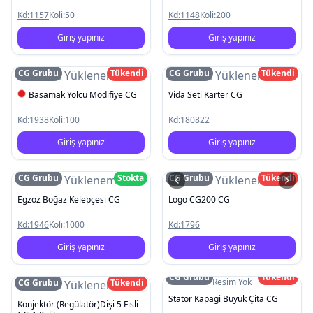
Kd:
1157
Koli:
50
Kd:
1148
Koli:
200
Giriş yapınız
Giriş yapınız
CG Grubu
Tükendi
CG Grubu
Tükendi
Resim Yüklenemedi
Resim Yüklenemedi
Basamak Yolcu Modifiye CG
Vida Seti Karter CG
Kd:
1938
Koli:
100
Kd:
180822
Giriş yapınız
Giriş yapınız
CG Grubu
Stokta
CG Grubu
Tükendi
Resim Yüklenemedi
Resim Yüklenemedi
Egzoz Boğaz Kelepçesi CG
Logo CG200 CG
Kd:
1946
Koli:
1000
Kd:
1796
Giriş yapınız
Giriş yapınız
CG Grubu
Tükendi
Resim Yok
CG Grubu
Tükendi
Resim Yüklenemedi
Statör Kapagi Büyük Çita CG
Konjektör (Regülatör)Dişi 5 Fisli