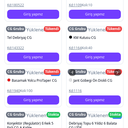
Kd:
180522
Kd:
1109
Koli:
10
Giriş yapınız
Giriş yapınız
CG Grubu
Tükendi
CG Grubu
Tükendi
Resim Yüklenemedi
Resim Yüklenemedi
Tel Debriyaj CG
KM Kutusu CG
Kd:
143322
Kd:
1164
Koli:
40
Giriş yapınız
Giriş yapınız
CG Grubu
Tükendi
CG Grubu
Tükendi
Resim Yüklenemedi
Resim Yüklenemedi
Yeni
Basamak Yolcu ProTaper CG
Jant Göbegi Ön Diskli CG
Kd:
1940
Koli:
100
Kd:
1116
Giriş yapınız
Giriş yapınız
CG Grubu
Stokta
CG Grubu
Stokta
Resim Yüklenemedi
Resim Yüklenemedi
Yeni
Konjektör (Regülatör) Erkek 5
Debriyaj Topu 6 Yıldız 6 Balata
Fisli CG A Kalite
CG LİDE