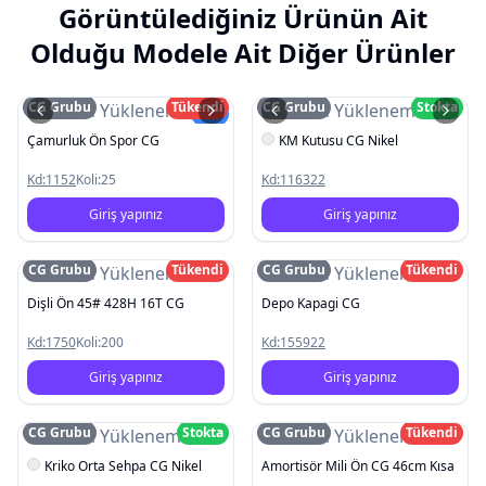
Görüntülediğiniz Ürünün Ait
Olduğu Modele Ait Diğer Ürünler
CG Grubu
Tükendi
CG Grubu
Stokta
Resim Yüklenemedi
Resim Yüklenemedi
Yeni
Çamurluk Ön Spor CG
KM Kutusu CG Nikel
Kd:
1152
Koli:
25
Kd:
116322
Giriş yapınız
Giriş yapınız
CG Grubu
Tükendi
CG Grubu
Tükendi
Resim Yüklenemedi
Resim Yüklenemedi
Dişli Ön 45# 428H 16T CG
Depo Kapagi CG
Kd:
1750
Koli:
200
Kd:
155922
Giriş yapınız
Giriş yapınız
CG Grubu
Stokta
CG Grubu
Tükendi
Resim Yüklenemedi
Resim Yüklenemedi
Kriko Orta Sehpa CG Nikel
Amortisör Mili Ön CG 46cm Kısa