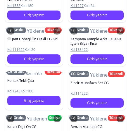
Kd:
1553
Koli:
180
Kd:
1227
Koli:
24
Giriş yapınız
Giriş yapınız
CG Grubu
Tükendi
CG Grubu
Tükendi
Resim Yüklenemedi
Resim Yüklenemedi
Jant Göbegi Ön Diskli CG Gri
Kampana Komple Arka CG AGK
İçten Bilyalı Kisa
Kd:
111622
Koli:
20
Kd:
183422
Giriş yapınız
Giriş yapınız
CG Grubu
Tükendi
Resim Yok
CG Grubu
Tükendi
Resim Yüklenemedi
Kontak Tekli Çita
Zincir Muhafaza Set CG
Kd:
1243
Koli:
100
Kd:
114222
Giriş yapınız
Giriş yapınız
CG Grubu
Stokta
CG Grubu
Tükendi
Resim Yüklenemedi
Resim Yüklenemedi
Kapak Dişli Ön CG
Benzin Muslugu CG