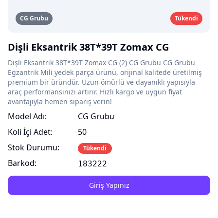
CG Grubu
Tükendi
Dişli Eksantrik 38T*39T Zomax CG
Dişli Eksantrik 38T*39T Zomax CG (2) CG Grubu CG Grubu
Egzantrik Mili yedek parça ürünü, orijinal kalitede üretilmiş
premium bir üründür. Uzun ömürlü ve dayanıklı yapısıyla
araç performansınızı artırır. Hızlı kargo ve uygun fiyat
avantajıyla hemen sipariş verin!
Model Adı:
CG Grubu
Koli İçi Adet:
50
Stok Durumu:
Tükendi
Barkod:
183222
Giriş Yapınız