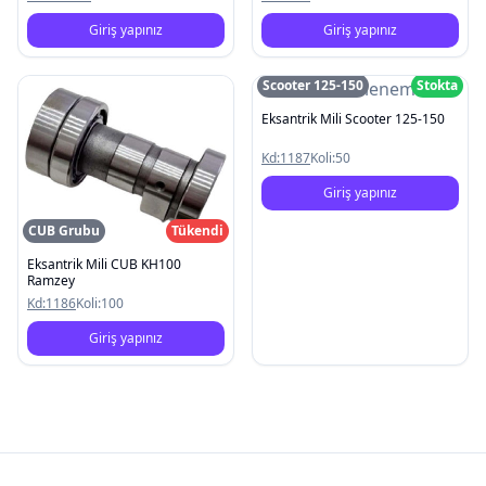
Giriş yapınız
Giriş yapınız
Scooter 125-150
Stokta
Resim Yüklenemedi
Eksantrik Mili Scooter 125-150
Kd:
1187
Koli:
50
Giriş yapınız
CUB Grubu
Tükendi
Eksantrik Mili CUB KH100
Ramzey
Kd:
1186
Koli:
100
Giriş yapınız