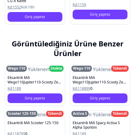
CG A Kalite
Kd:
1159
Kd:
1552
Koli:
180
Giriş yapınız
Giriş yapınız
Görüntülediğiniz Ürüne Benzer
Ürünler
Wego 110
Stokta
Wego 110
Tükendi
Resim Yüklenemedi
Resim Yüklenemedi
Eksantrik Mili
Eksantrik Mili
Wego110Jupiter110-Scooty Zest
Wego110Jupiter110-Scooty Zest
110
110
Kd:
1188
Kd:
118899
0
Giriş yapınız
Giriş yapınız
Scooter 125-150
Tükendi
Activa S
Tükendi
Resim Yüklenemedi
Resim Yüklenemedi
Eksantrik Mili Scooter 125-150
Eksantrik Mili Spacy Activa S
Alpha Spontini
Kd:
118799
0
Kd:
1189