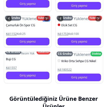
Giriş yapınız
Giriş yapınız
CG Grubu
Tükendi
CG Grubu
Tükendi
Resim Yüklenemedi
Resim Yüklenemedi
Yeni
Çamurluk Ön Spor CG
Elcik Set CG
Kd:
1152
Koli:
25
Kd:
1753
Koli:
100
Giriş yapınız
Giriş yapınız
CG Grubu
Tükendi
Resim Yok
CG Grubu
Stokta
Resim Yüklenemedi
Buji CG
Kriko Orta Sehpa CG Nikel
Kd:
1557
Kd:
180522
Giriş yapınız
Giriş yapınız
Görüntülediğiniz Ürüne Benzer
Ürünler