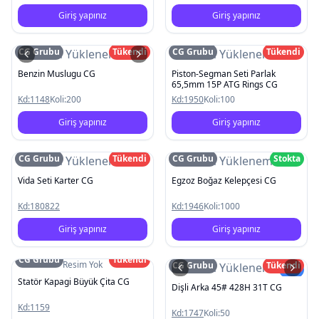
Giriş yapınız
Giriş yapınız
CG Grubu
Tükendi
CG Grubu
Tükendi
Resim Yüklenemedi
Resim Yüklenemedi
Benzin Muslugu CG
Piston-Segman Seti Parlak
65,5mm 15P ATG Rings CG
Kd:
1148
Koli:
200
Kd:
1950
Koli:
100
Giriş yapınız
Giriş yapınız
CG Grubu
Tükendi
CG Grubu
Stokta
Resim Yüklenemedi
Resim Yüklenemedi
Vida Seti Karter CG
Egzoz Boğaz Kelepçesi CG
Kd:
180822
Kd:
1946
Koli:
1000
Giriş yapınız
Giriş yapınız
CG Grubu
Tükendi
Resim Yok
CG Grubu
Tükendi
Resim Yüklenemedi
Yeni
Statör Kapagi Büyük Çita CG
Dişli Arka 45# 428H 31T CG
Kd:
1159
Kd:
1747
Koli:
50