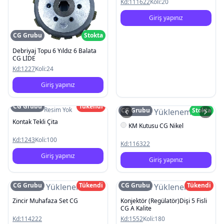
Kd:
111622
Koli:
20
Giriş yapınız
CG Grubu
Stokta
Debriyaj Topu 6 Yıldız 6 Balata
CG LİDE
Kd:
1227
Koli:
24
Giriş yapınız
CG Grubu
Tükendi
Resim Yok
CG Grubu
Stokta
Resim Yüklenemedi
Kontak Tekli Çita
KM Kutusu CG Nikel
Kd:
1243
Koli:
100
Kd:
116322
Giriş yapınız
Giriş yapınız
CG Grubu
Tükendi
CG Grubu
Tükendi
Resim Yüklenemedi
Resim Yüklenemedi
Zincir Muhafaza Set CG
Konjektör (Regülatör)Dişi 5 Fisli
CG A Kalite
Kd:
114222
Kd:
1552
Koli:
180