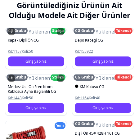
Görüntülediğiniz Ürünün Ait
Olduğu Modele Ait Diğer Ürünler
CG Grubu
Stokta
CG Grubu
Tükendi
Resim Yüklenemedi
Resim Yüklenemedi
Kapak Dişli Ön CG
Depo Kapagi CG
Kd:
1157
Koli:
50
Kd:
155922
Giriş yapınız
Giriş yapınız
CG Grubu
Stokta
CG Grubu
Tükendi
Resim Yüklenemedi
Resim Yüklenemedi
Merkez Üst Ön Fren Krom
KM Kutusu CG
Kablosuz Ayna Baglantili CG
Kd:
1443
Koli:
50
Kd:
1164
Koli:
40
Giriş yapınız
Giriş yapınız
CG Grubu
Tükendi
Resim Yüklenemedi
Yeni
Dişli Ön 45# 428H 16T CG