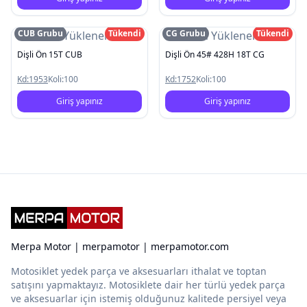
CUB Grubu
Tükendi
CG Grubu
Tükendi
Resim Yüklenemedi
Resim Yüklenemedi
Dişli Ön 15T CUB
Dişli Ön 45# 428H 18T CG
Kd:
1953
Koli:
100
Kd:
1752
Koli:
100
Giriş yapınız
Giriş yapınız
Merpa Motor | merpamotor | merpamotor.com
Motosiklet yedek parça ve aksesuarları ithalat ve toptan
satışını yapmaktayız. Motosiklete dair her türlü yedek parça
ve aksesuarlar için istemiş olduğunuz kalitede persiyel veya