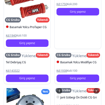
Kd:
1750
Koli:
200
Giriş yapınız
CG Grubu
Tükendi
Basamak Yolcu ProTaper CG
Kd:
1940
Koli:
100
Giriş yapınız
CG Grubu
Tükendi
CG Grubu
Tükendi
Resim Yüklenemedi
Resim Yüklenemedi
Tel Debriyaj CG
Basamak Yolcu Modifiye CG
Kd:
143322
Kd:
1938
Koli:
100
Giriş yapınız
Giriş yapınız
CG Grubu
Tükendi
Resim Yüklenemedi
Yeni
Jant Göbegi Ön Diskli CG Gri