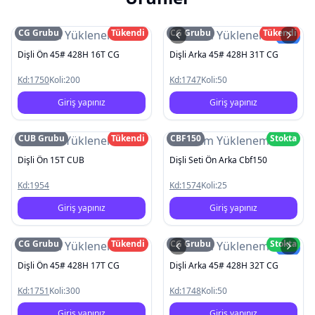
CG Grubu
Tükendi
CG Grubu
Tükendi
Resim Yüklenemedi
Resim Yüklenemedi
Yeni
Dişli Ön 45# 428H 16T CG
Dişli Arka 45# 428H 31T CG
Kd:
1750
Koli:
200
Kd:
1747
Koli:
50
Giriş yapınız
Giriş yapınız
CUB Grubu
Tükendi
CBF150
Stokta
Resim Yüklenemedi
Resim Yüklenemedi
Dişli Ön 15T CUB
Dişli Seti Ön Arka Cbf150
Kd:
1954
Kd:
1574
Koli:
25
Giriş yapınız
Giriş yapınız
CG Grubu
Tükendi
CG Grubu
Stokta
Resim Yüklenemedi
Resim Yüklenemedi
Yeni
Dişli Ön 45# 428H 17T CG
Dişli Arka 45# 428H 32T CG
Kd:
1751
Koli:
300
Kd:
1748
Koli:
50
Giriş yapınız
Giriş yapınız