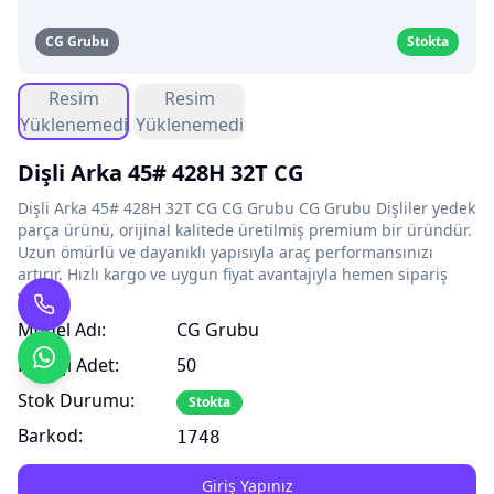
CG Grubu
Stokta
Resim
Resim
Yüklenemedi
Yüklenemedi
Dişli Arka 45# 428H 32T CG
Dişli Arka 45# 428H 32T CG CG Grubu CG Grubu Dişliler yedek
parça ürünü, orijinal kalitede üretilmiş premium bir üründür.
Uzun ömürlü ve dayanıklı yapısıyla araç performansınızı
artırır. Hızlı kargo ve uygun fiyat avantajıyla hemen sipariş
verin!
Model Adı:
CG Grubu
Koli İçi Adet:
50
Stok Durumu:
Stokta
Barkod:
1748
Giriş Yapınız