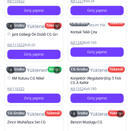
Kd:
155922
Kd:
1227
Koli:
24
Giriş yapınız
Giriş yapınız
CG Grubu
Tükendi
Resim Yok
CG Grubu
Tükendi
Resim Yüklenemedi
Kontak Tekli Çita
Jant Göbegi Ön Diskli CG Gri
Kd:
1243
Koli:
100
Kd:
111622
Koli:
20
Giriş yapınız
Giriş yapınız
CG Grubu
Stokta
CG Grubu
Tükendi
Resim Yüklenemedi
Resim Yüklenemedi
KM Kutusu CG Nikel
Konjektör (Regülatör)Dişi 5 Fisli
CG A Kalite
Kd:
116322
Kd:
1552
Koli:
180
Giriş yapınız
Giriş yapınız
CG Grubu
Tükendi
CG Grubu
Tükendi
Resim Yüklenemedi
Resim Yüklenemedi
Zincir Muhafaza Set CG
Benzin Muslugu CG