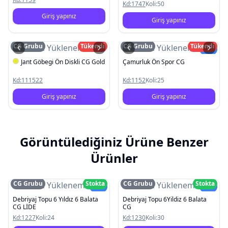
Kd:
1747
Koli:
50
Giriş yapınız
Giriş yapınız
CG Grubu
Tükendi
CG Grubu
Tükendi
Resim Yüklenemedi
Resim Yüklenemedi
Yeni
Jant Göbegi Ön Diskli CG Gold
Çamurluk Ön Spor CG
Kd:
111522
Kd:
1152
Koli:
25
Giriş yapınız
Giriş yapınız
Görüntülediğiniz Ürüne Benzer
Ürünler
CG Grubu
Stokta
CG Grubu
Stokta
Resim Yüklenemedi
Resim Yüklenemedi
Yeni
Yeni
Debriyaj Topu 6 Yıldız 6 Balata
Debriyaj Topu 6Yildiz 6 Balata
CG LİDE
CG
Kd:
1227
Koli:
24
Kd:
1230
Koli:
30