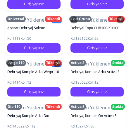
Giriş yapınız
Giriş yapınız
Üniversal
Tükendi
CUB Grubu
Tükendi
Resim Yüklenemedi
Resim Yüklenemedi
Yeni
Aparat Debriyaj Sökme
Debriyaj Topu CUB100/KH100
Kd:
1118
Koli:
50
Kd:
182122
Koli:
20
Giriş yapınız
Giriş yapınız
Wego 110
Tükendi
Activa S
Stokta
Resim Yüklenemedi
Resim Yüklenemedi
Yeni
Debriyaj Komple Arka Wego110
Debriyaj Komple Arka Activa S
Kd:
1414
Koli:
12
Kd:
185622
Koli:
12
Giriş yapınız
Giriş yapınız
Dio 110
Tükendi
Activa S
Stokta
Resim Yüklenemedi
Resim Yüklenemedi
Debriyaj Komple Arka Dio
Debriyaj Komple Ön Activa S
Kd:
145322
Koli:
12
Kd:
1527
Koli:
30