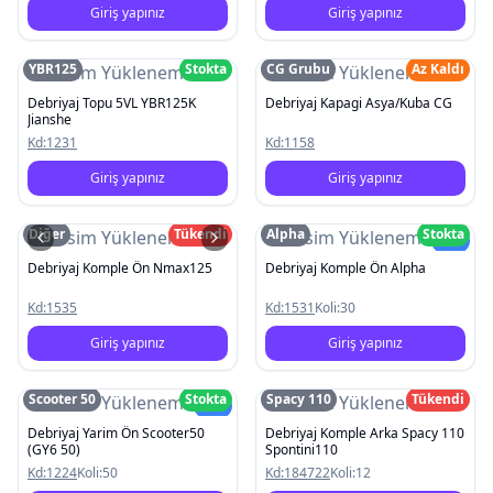
Giriş yapınız
Giriş yapınız
YBR125
Stokta
CG Grubu
Az Kaldı
Resim Yüklenemedi
Resim Yüklenemedi
Debriyaj Topu 5VL YBR125K
Debriyaj Kapagi Asya/Kuba CG
Jianshe
Kd:
1231
Kd:
1158
Giriş yapınız
Giriş yapınız
Diğer
Tükendi
Alpha
Stokta
Resim Yüklenemedi
Resim Yüklenemedi
Yeni
Debriyaj Komple Ön Nmax125
Debriyaj Komple Ön Alpha
Kd:
1535
Kd:
1531
Koli:
30
Giriş yapınız
Giriş yapınız
Scooter 50
Stokta
Spacy 110
Tükendi
Resim Yüklenemedi
Resim Yüklenemedi
Yeni
Debriyaj Yarim Ön Scooter50
Debriyaj Komple Arka Spacy 110
(GY6 50)
Spontini110
Kd:
1224
Koli:
50
Kd:
184722
Koli:
12