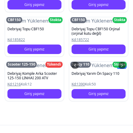
Giriş yapınız
Giriş yapınız
CBF150
Stokta
CBF150
Stokta
Resim Yüklenemedi
Resim Yüklenemedi
Debriyaj Topu CBF150
Debriyaj Topu CBF150 Orjinal
(orjinal kutu değil)
Kd:
185822
Kd:
185722
Giriş yapınız
Giriş yapınız
Scooter 125-150
Tükendi
Spacy 110
Stokta
Resim Yüklenemedi
Resim Yüklenemedi
Yeni
Debriyaj Komple Arka Scooter
Debriyaj Yarım Ön Spacy 110
125-150 LINHAI 200 ATV
Kd:
1216
Koli:
12
Kd:
1390
Koli:
50
Giriş yapınız
Giriş yapınız