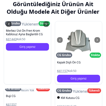
Görüntülediğiniz Ürünün Ait
Olduğu Modele Ait Diğer Ürünler
CG Grubu
Stokta
Resim Yüklenemedi
Merkez Üst Ön Fren Krom
Kablosuz Ayna Baglantili CG
Kd:
1443
Koli:
50
Giriş yapınız
CG Grubu
Stokta
Kapak Dişli Ön CG
Kd:
1157
Koli:
50
Giriş yapınız
CG Grubu
Tükendi
Resim Yok
CG Grubu
Tükendi
Resim Yüklenemedi
Buji CG
KM Kutusu CG
Kd:
1557