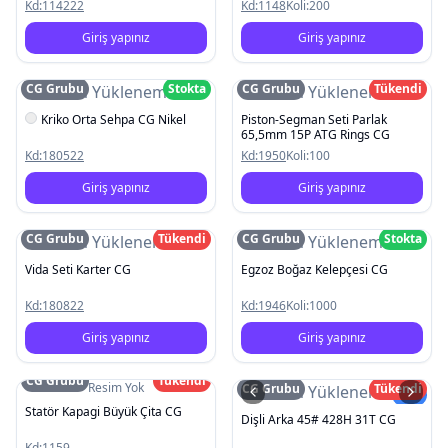
Kd:
114222
Kd:
1148
Koli:
200
Giriş yapınız
Giriş yapınız
CG Grubu
Stokta
CG Grubu
Tükendi
Resim Yüklenemedi
Resim Yüklenemedi
Kriko Orta Sehpa CG Nikel
Piston-Segman Seti Parlak
65,5mm 15P ATG Rings CG
Kd:
180522
Kd:
1950
Koli:
100
Giriş yapınız
Giriş yapınız
CG Grubu
Tükendi
CG Grubu
Stokta
Resim Yüklenemedi
Resim Yüklenemedi
Vida Seti Karter CG
Egzoz Boğaz Kelepçesi CG
Kd:
180822
Kd:
1946
Koli:
1000
Giriş yapınız
Giriş yapınız
CG Grubu
Tükendi
Resim Yok
CG Grubu
Tükendi
Resim Yüklenemedi
Yeni
Statör Kapagi Büyük Çita CG
Dişli Arka 45# 428H 31T CG
Kd:
1159