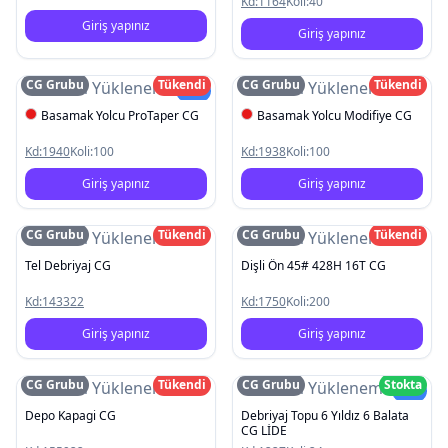
Kd:
1164
Koli:
40
Giriş yapınız
Giriş yapınız
CG Grubu
Tükendi
CG Grubu
Tükendi
Resim Yüklenemedi
Resim Yüklenemedi
Yeni
Basamak Yolcu ProTaper CG
Basamak Yolcu Modifiye CG
Kd:
1940
Koli:
100
Kd:
1938
Koli:
100
Giriş yapınız
Giriş yapınız
CG Grubu
Tükendi
CG Grubu
Tükendi
Resim Yüklenemedi
Resim Yüklenemedi
Tel Debriyaj CG
Dişli Ön 45# 428H 16T CG
Kd:
143322
Kd:
1750
Koli:
200
Giriş yapınız
Giriş yapınız
CG Grubu
Tükendi
CG Grubu
Stokta
Resim Yüklenemedi
Resim Yüklenemedi
Yeni
Depo Kapagi CG
Debriyaj Topu 6 Yıldız 6 Balata
CG LİDE