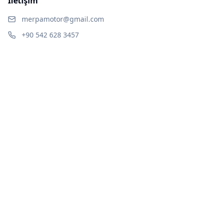
İletişim
merpamotor@gmail.com
+90 542 628 3457
merpamotor Meydan Mah. Hastane Cad No:133/B,
Birecik-Şanlıurfa
Çalışma Saatleri
Pazartesi - Cuma:
09:00 - 18:00
Cumartesi:
09:00 - 16:00
Pazar:
Kapalı
İletişim Formu
© 2025
Merpa Motor | merpamotor | merpamotor.com
. Tüm
hakları saklıdır.