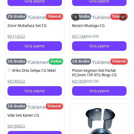
Giriş yapınız
Giriş yapınız
CG Grubu
Tükendi
CG Grubu
Tükendi
Resim Yüklenemedi
Resim Yüklenemedi
Zincir Muhafaza Set CG
Benzin Muslugu CG
Kd:
114222
Kd:
1148
Koli:
200
Giriş yapınız
Giriş yapınız
CG Grubu
Stokta
CG Grubu
Tükendi
Resim Yüklenemedi
Resim Yüklenemedi
Kriko Orta Sehpa CG Nikel
Piston-Segman Seti Parlak
65,5mm 15P ATG Rings CG
Kd:
180522
Kd:
1950
Koli:
100
Giriş yapınız
Giriş yapınız
CG Grubu
Tükendi
Resim Yüklenemedi
Vida Seti Karter CG
Kd:
180822