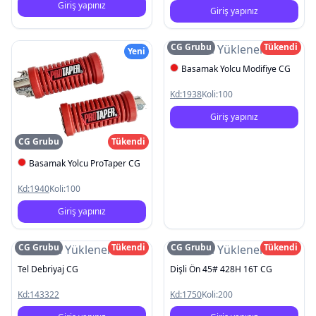
Giriş yapınız
Giriş yapınız
CG Grubu
Tükendi
Resim Yüklenemedi
Yeni
Basamak Yolcu Modifiye CG
Kd:
1938
Koli:
100
Giriş yapınız
CG Grubu
Tükendi
Basamak Yolcu ProTaper CG
Kd:
1940
Koli:
100
Giriş yapınız
CG Grubu
Tükendi
CG Grubu
Tükendi
Resim Yüklenemedi
Resim Yüklenemedi
Tel Debriyaj CG
Dişli Ön 45# 428H 16T CG
Kd:
143322
Kd:
1750
Koli:
200