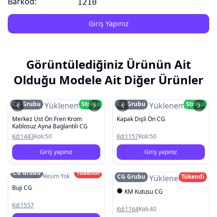
Barkod:
1210
Giriş Yapınız
Görüntülediğiniz Ürünün Ait
Olduğu Modele Ait Diğer Ürünler
CG Grubu
Stokta
CG Grubu
Stokta
Resim Yüklenemedi
Resim Yüklenemedi
Merkez Üst Ön Fren Krom
Kapak Dişli Ön CG
Kablosuz Ayna Baglantili CG
Kd:
1443
Koli:
50
Kd:
1157
Koli:
50
Giriş yapınız
Giriş yapınız
CG Grubu
Tükendi
Resim Yok
CG Grubu
Tükendi
Resim Yüklenemedi
Buji CG
KM Kutusu CG
Kd:
1557
Kd:
1164
Koli:
40