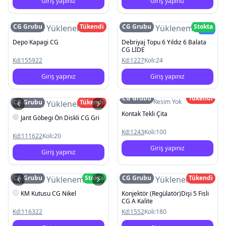
Giriş yapınız
Giriş yapınız
CG Grubu
Tükendi
CG Grubu
Stokta
Resim Yüklenemedi
Resim Yüklenemedi
Yeni
Depo Kapagi CG
Debriyaj Topu 6 Yıldız 6 Balata
CG LİDE
Kd:
155922
Kd:
1227
Koli:
24
Giriş yapınız
Giriş yapınız
CG Grubu
Tükendi
Resim Yok
CG Grubu
Tükendi
Resim Yüklenemedi
Kontak Tekli Çita
Jant Göbegi Ön Diskli CG Gri
Kd:
1243
Koli:
100
Kd:
111622
Koli:
20
Giriş yapınız
Giriş yapınız
CG Grubu
Stokta
CG Grubu
Tükendi
Resim Yüklenemedi
Resim Yüklenemedi
KM Kutusu CG Nikel
Konjektör (Regülatör)Dişi 5 Fisli
CG A Kalite
Kd:
116322
Kd:
1552
Koli:
180