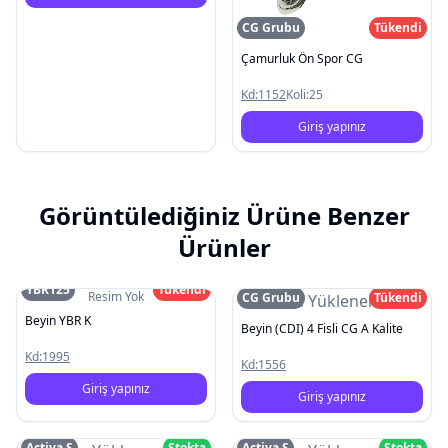
CG Grubu
Tükendi
Çamurluk Ön Spor CG
Kd:
1152
Koli:
25
Giriş yapınız
Görüntülediğiniz Ürüne Benzer
Ürünler
YBR125
Tükendi
Resim Yok
CG Grubu
Tükendi
Resim Yüklenemedi
Beyin YBR K
Beyin (CDI) 4 Fisli CG A Kalite
Kd:
1995
Kd:
1556
Giriş yapınız
Giriş yapınız
Activa S
Stokta
Activa S
Stokta