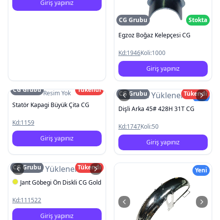
Giriş yapınız
CG Grubu
Stokta
Egzoz Boğaz Kelepçesi CG
Kd:
1946
Koli:
1000
Giriş yapınız
CG Grubu
Tükendi
Resim Yok
CG Grubu
Tükendi
Resim Yüklenemedi
Yeni
Statör Kapagi Büyük Çita CG
Dişli Arka 45# 428H 31T CG
Kd:
1159
Kd:
1747
Koli:
50
Giriş yapınız
Giriş yapınız
CG Grubu
Tükendi
Resim Yüklenemedi
Yeni
Jant Göbegi Ön Diskli CG Gold
Kd:
111522
Giriş yapınız