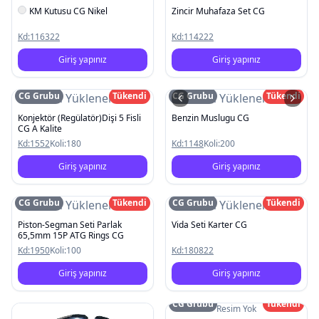
KM Kutusu CG Nikel
Zincir Muhafaza Set CG
Kd:
116322
Kd:
114222
Giriş yapınız
Giriş yapınız
CG Grubu
Tükendi
CG Grubu
Tükendi
Resim Yüklenemedi
Resim Yüklenemedi
Konjektör (Regülatör)Dişi 5 Fisli
Benzin Muslugu CG
CG A Kalite
Kd:
1552
Koli:
180
Kd:
1148
Koli:
200
Giriş yapınız
Giriş yapınız
CG Grubu
Tükendi
CG Grubu
Tükendi
Resim Yüklenemedi
Resim Yüklenemedi
Piston-Segman Seti Parlak
Vida Seti Karter CG
65,5mm 15P ATG Rings CG
Kd:
1950
Koli:
100
Kd:
180822
Giriş yapınız
Giriş yapınız
CG Grubu
Tükendi
Resim Yok