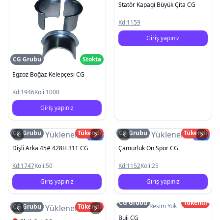
Statör Kapagi Büyük Çita CG
Kd:
1159
Giriş yapınız
CG Grubu
Stokta
Egzoz Boğaz Kelepçesi CG
Kd:
1946
Koli:
1000
Giriş yapınız
CG Grubu
Tükendi
CG Grubu
Tükendi
Resim Yüklenemedi
Resim Yüklenemedi
Yeni
Yeni
Dişli Arka 45# 428H 31T CG
Çamurluk Ön Spor CG
Kd:
1747
Koli:
50
Kd:
1152
Koli:
25
Giriş yapınız
Giriş yapınız
CG Grubu
Tükendi
Resim Yok
CG Grubu
Tükendi
Resim Yüklenemedi
Buji CG