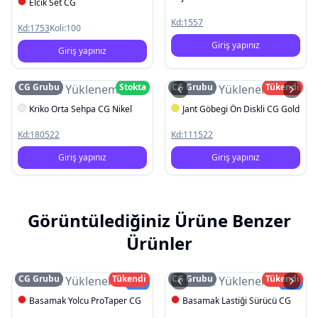
Elcik Set CG
Kd:
1557
Kd:
1753
Koli:
100
Giriş yapınız
Giriş yapınız
CG Grubu
Stokta
CG Grubu
Tükendi
Resim Yüklenemedi
Resim Yüklenemedi
Kriko Orta Sehpa CG Nikel
Jant Göbegi Ön Diskli CG Gold
Kd:
180522
Kd:
111522
Giriş yapınız
Giriş yapınız
Görüntülediğiniz Ürüne Benzer
Ürünler
CG Grubu
Tükendi
CG Grubu
Tükendi
Resim Yüklenemedi
Resim Yüklenemedi
Yeni
Yeni
Basamak Yolcu ProTaper CG
Basamak Lastiği Sürücü CG