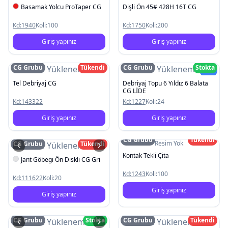
Basamak Yolcu ProTaper CG
Dişli Ön 45# 428H 16T CG
Kd:
1940
Koli:
100
Kd:
1750
Koli:
200
Giriş yapınız
Giriş yapınız
CG Grubu
Tükendi
CG Grubu
Stokta
Resim Yüklenemedi
Resim Yüklenemedi
Yeni
Tel Debriyaj CG
Debriyaj Topu 6 Yıldız 6 Balata
CG LİDE
Kd:
143322
Kd:
1227
Koli:
24
Giriş yapınız
Giriş yapınız
CG Grubu
Tükendi
Resim Yok
CG Grubu
Tükendi
Resim Yüklenemedi
Kontak Tekli Çita
Jant Göbegi Ön Diskli CG Gri
Kd:
1243
Koli:
100
Kd:
111622
Koli:
20
Giriş yapınız
Giriş yapınız
CG Grubu
Stokta
CG Grubu
Tükendi
Resim Yüklenemedi
Resim Yüklenemedi