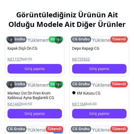
Görüntülediğiniz Ürünün Ait
Olduğu Modele Ait Diğer Ürünler
CG Grubu
Stokta
CG Grubu
Tükendi
Resim Yüklenemedi
Resim Yüklenemedi
Kapak Dişli Ön CG
Depo Kapagi CG
Kd:
1157
Koli:
50
Kd:
155922
Giriş yapınız
Giriş yapınız
CG Grubu
Stokta
CG Grubu
Tükendi
Resim Yüklenemedi
Resim Yüklenemedi
Merkez Üst Ön Fren Krom
KM Kutusu CG
Kablosuz Ayna Baglantili CG
Kd:
1443
Koli:
50
Kd:
1164
Koli:
40
Giriş yapınız
Giriş yapınız
CG Grubu
Tükendi
CG Grubu
Tükendi
Resim Yüklenemedi
Resim Yüklenemedi
Yeni