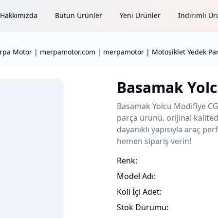
Hakkımızda
Bütün Ürünler
Yeni Ürünler
İndirimli Ür
rpa Motor | merpamotor.com | merpamotor | Motosiklet Yedek Par
Basamak Yolc
Basamak Yolcu Modifiye C
parça ürünü, orijinal kalit
dayanıklı yapısıyla araç perf
hemen sipariş verin!
Renk:
Model Adı:
Koli İçi Adet:
Stok Durumu: