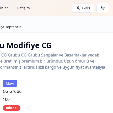
ünler
İletişim
Giriş
ça Toptancısı
u Modifiye CG
G CG Grubu CG Grubu Sehpalar ve Basamaklar yedek
ede üretilmiş premium bir üründür. Uzun ömürlü ve
ormansınızı artırır. Hızlı kargo ve uygun fiyat avantajıyla
Mavi
CG Grubu
100
Tükendi