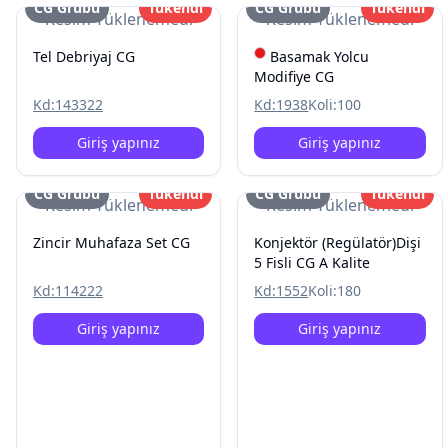
CG Grubu
Tükendi
CG Grubu
Tükendi
Resim Yüklenemedi
Resim Yüklenemedi
Tel Debriyaj CG
Basamak Yolcu
Modifiye CG
Kd:
143322
Kd:
1938
Koli:
100
Giriş yapınız
Giriş yapınız
CG Grubu
Tükendi
CG Grubu
Tükendi
Resim Yüklenemedi
Resim Yüklenemedi
Zincir Muhafaza Set CG
Konjektör (Regülatör)Dişi
5 Fisli CG A Kalite
Kd:
114222
Kd:
1552
Koli:
180
Giriş yapınız
Giriş yapınız