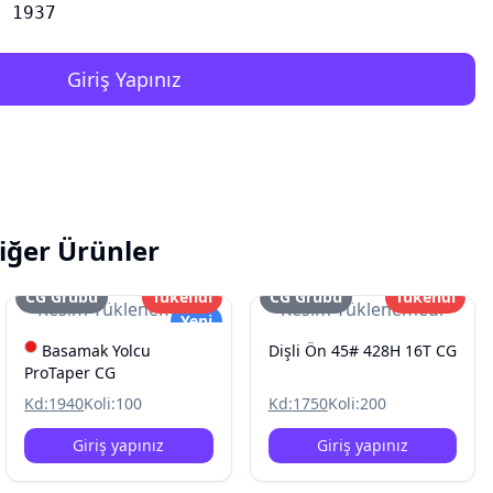
1937
Giriş Yapınız
iğer Ürünler
CG Grubu
Tükendi
CG Grubu
Tükendi
Resim Yüklenemedi
Resim Yüklenemedi
Yeni
Basamak Yolcu
Dişli Ön 45# 428H 16T CG
ProTaper CG
Kd:
1940
Koli:
100
Kd:
1750
Koli:
200
Giriş yapınız
Giriş yapınız