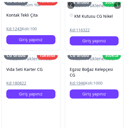
CG Grubu
Tükendi
CG Grubu
Stokta
Resim Yok
Resim Yüklenemedi
Kontak Tekli Çita
KM Kutusu CG Nikel
Kd:
1243
Koli:
100
Kd:
116322
Giriş yapınız
Giriş yapınız
CG Grubu
Tükendi
CG Grubu
Stokta
Resim Yüklenemedi
Resim Yüklenemedi
Vida Seti Karter CG
Egzoz Boğaz Kelepçesi
CG
Kd:
180822
Kd:
1946
Koli:
1000
Giriş yapınız
Giriş yapınız