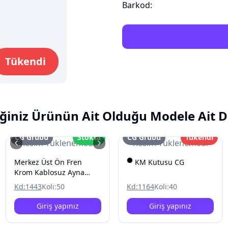
Barkod:
Tükendi
ğiniz Ürünün Ait Olduğu Modele Ait D
CG Grubu
Stokta
CG Grubu
Tükendi
Resim Yüklenemedi
Resim Yüklenemedi
Merkez Üst Ön Fren
KM Kutusu CG
Krom Kablosuz Ayna
Baglantili CG
Kd:
1443
Koli:
50
Kd:
1164
Koli:
40
Giriş yapınız
Giriş yapınız