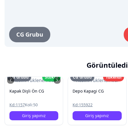
CG Grubu
Görüntüledi
CG Grubu
Stokta
CG Grubu
Tükendi
Resim Yüklenemedi
Resim Yüklenemedi
Kapak Dişli Ön CG
Depo Kapagi CG
Kd:
1157
Koli:
50
Kd:
155922
Giriş yapınız
Giriş yapınız