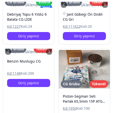
CG Grubu
Stokta
CG Grubu
Tükendi
Resim Yüklenemedi
Resim Yüklenemedi
Yeni
Debriyaj Topu 6 Yıldız 6
Jant Göbegi Ön Diskli
Balata CG LİDE
CG Gri
Kd:
1227
Koli:
24
Kd:
111622
Koli:
20
Giriş yapınız
Giriş yapınız
CG Grubu
Tükendi
Resim Yüklenemedi
Benzin Muslugu CG
Kd:
1148
Koli:
200
Giriş yapınız
CG Grubu
Tükendi
Piston-Segman Seti
Parlak 65,5mm 15P ATG
Rings CG
Kd:
1950
Koli:
100