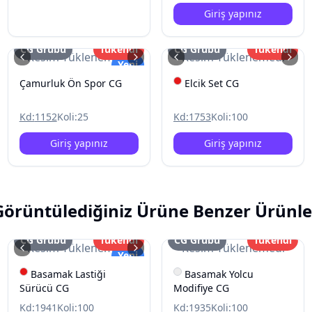
Giriş yapınız
CG Grubu
Tükendi
CG Grubu
Tükendi
Resim Yüklenemedi
Resim Yüklenemedi
Yeni
Çamurluk Ön Spor CG
Elcik Set CG
Kd:
1152
Koli:
25
Kd:
1753
Koli:
100
Giriş yapınız
Giriş yapınız
Görüntülediğiniz Ürüne Benzer Ürünle
CG Grubu
Tükendi
CG Grubu
Tükendi
Resim Yüklenemedi
Resim Yüklenemedi
Yeni
Basamak Lastiği
Basamak Yolcu
Sürücü CG
Modifiye CG
Kd:
1941
Koli:
100
Kd:
1935
Koli:
100