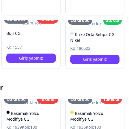
CG Grubu
Tükendi
CG Grubu
Stokta
Resim Yok
Resim Yüklenemedi
Buji CG
Kriko Orta Sehpa CG
Nikel
Kd:
1557
Kd:
180522
Giriş yapınız
Giriş yapınız
r
CG Grubu
Tükendi
CG Grubu
Tükendi
Resim Yüklenemedi
Resim Yüklenemedi
Basamak Yolcu
Basamak Yolcu
Modifiye CG
Modifiye CG
Kd:
1939
Koli:
100
Kd:
1936
Koli:
100