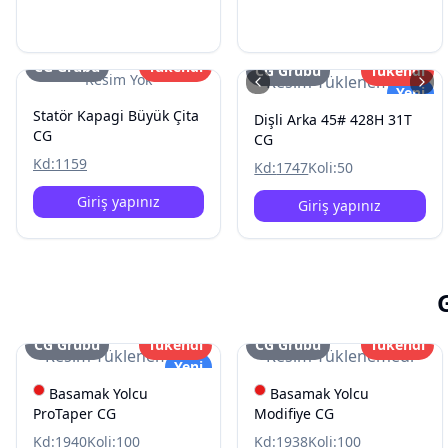
CG Grubu
Tükendi
CG Grubu
Tükendi
Resim Yok
Resim Yüklenemedi
Yeni
Statör Kapagi Büyük Çita
Dişli Arka 45# 428H 31T
CG
CG
Kd:
1159
Kd:
1747
Koli:
50
Giriş yapınız
Giriş yapınız
CG Grubu
Tükendi
CG Grubu
Tükendi
Resim Yüklenemedi
Resim Yüklenemedi
Yeni
Basamak Yolcu
Basamak Yolcu
ProTaper CG
Modifiye CG
Kd:
1940
Koli:
100
Kd:
1938
Koli:
100