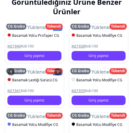
Görüntülediğiniz Ürüne Benzer
Ürünler
CG Grubu
Tükendi
CG Grubu
Tükendi
Resim Yüklenemedi
Resim Yüklenemedi
Yeni
Basamak Yolcu ProTaper CG
Basamak Yolcu Modifiye CG
Kd:
1940
Koli:
100
Kd:
1938
Koli:
100
Giriş yapınız
Giriş yapınız
CG Grubu
Tükendi
CG Grubu
Tükendi
Resim Yüklenemedi
Resim Yüklenemedi
Yeni
Basamak Lastiği Sürücü CG
Basamak Yolcu Modifiye CG
Kd:
1941
Koli:
100
Kd:
1935
Koli:
100
Giriş yapınız
Giriş yapınız
CG Grubu
Tükendi
CG Grubu
Tükendi
Resim Yüklenemedi
Resim Yüklenemedi
Basamak Yolcu Modifiye CG
Basamak Yolcu Modifiye CG