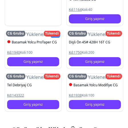
Kd:
1164
Koli:
40
Giriş yapınız
CG Grubu
Tükendi
CG Grubu
Tükendi
Resim Yüklenemedi
Resim Yüklenemedi
Yeni
Basamak Yolcu ProTaper CG
Dişli Ön 45# 428H 16T CG
Kd:
1940
Koli:
100
Kd:
1750
Koli:
200
Giriş yapınız
Giriş yapınız
CG Grubu
Tükendi
CG Grubu
Tükendi
Resim Yüklenemedi
Resim Yüklenemedi
Tel Debriyaj CG
Basamak Yolcu Modifiye CG
Kd:
143322
Kd:
1938
Koli:
100
Giriş yapınız
Giriş yapınız