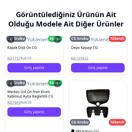
Görüntülediğiniz Ürünün Ait
Olduğu Modele Ait Diğer Ürünler
CG Grubu
Stokta
CG Grubu
Tükendi
Resim Yüklenemedi
Resim Yüklenemedi
Kapak Dişli Ön CG
Depo Kapagi CG
Kd:
1157
Koli:
50
Kd:
155922
Giriş yapınız
Giriş yapınız
CG Grubu
Stokta
Resim Yüklenemedi
Merkez Üst Ön Fren Krom
Kablosuz Ayna Baglantili CG
Kd:
1443
Koli:
50
Giriş yapınız
CG Grubu
Tükendi
KM Kutusu CG