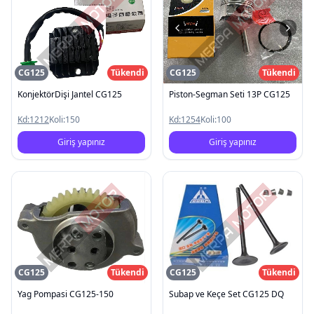
CG125
Tükendi
CG125
Tükendi
KonjektörDişi Jantel CG125
Piston-Segman Seti 13P CG125
Kd:
1212
Koli:
150
Kd:
1254
Koli:
100
Giriş yapınız
Giriş yapınız
CG125
Tükendi
CG125
Tükendi
Yag Pompasi CG125-150
Subap ve Keçe Set CG125 DQ