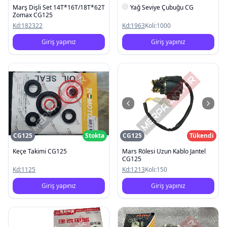
Marş Dişli Set 14T*16T/18T*62T
Yağ Seviye Çubuğu CG
Zomax CG125
Kd:
182322
Kd:
1963
Koli:
1000
Giriş yapınız
Giriş yapınız
CG125
Stokta
CG125
Tükendi
Keçe Takimi CG125
Mars Rölesi Uzun Kablo Jantel
CG125
Kd:
1125
Kd:
1213
Koli:
150
Giriş yapınız
Giriş yapınız