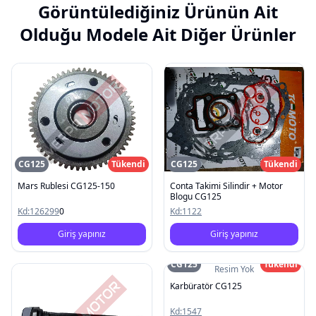
Görüntülediğiniz Ürünün Ait
Olduğu Modele Ait Diğer Ürünler
CG125
Tükendi
CG125
Tükendi
Mars Rublesi CG125-150
Conta Takimi Silindir + Motor
Blogu CG125
Kd:
126299
0
Kd:
1122
Giriş yapınız
Giriş yapınız
CG125
Tükendi
Resim Yok
Karbüratör CG125
Kd:
1547