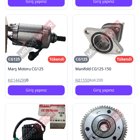
Giriş yapınız
Giriş yapınız
CG125
Tükendi
CG125
Tükendi
Marş Motoru CG125
Manifold CG125-150
Kd:
144299
0
Kd:
1550
Koli:
200
Giriş yapınız
Giriş yapınız