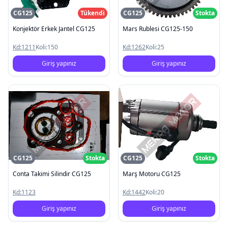
CG125
Tükendi
CG125
Stokta
Konjektör Erkek Jantel CG125
Mars Rublesi CG125-150
Kd:
1211
Koli:
150
Kd:
1262
Koli:
25
Giriş yapınız
Giriş yapınız
CG125
Stokta
CG125
Stokta
Conta Takimi Silindir CG125
Marş Motoru CG125
Kd:
1123
Kd:
1442
Koli:
20
Giriş yapınız
Giriş yapınız