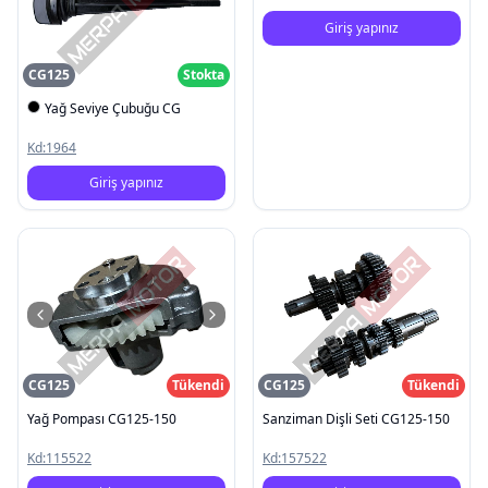
Giriş yapınız
CG125
Stokta
Yağ Seviye Çubuğu CG
Kd:
1964
Giriş yapınız
CG125
Tükendi
CG125
Tükendi
Yağ Pompası CG125-150
Sanziman Dişli Seti CG125-150
Kd:
115522
Kd:
157522