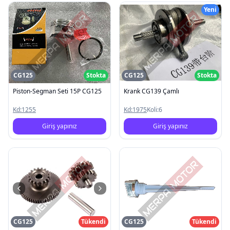
Yeni
CG125
Stokta
CG125
Stokta
Piston-Segman Seti 15P CG125
Krank CG139 Çamlı
Kd:
1255
Kd:
1975
Koli:
6
Giriş yapınız
Giriş yapınız
CG125
Tükendi
CG125
Tükendi