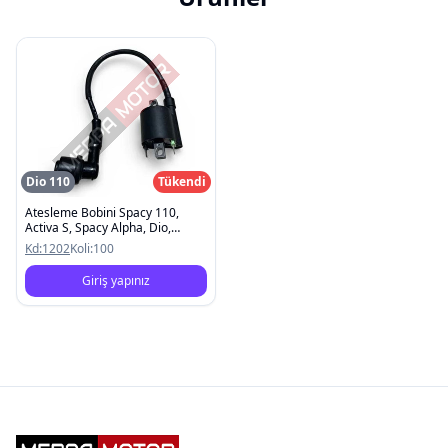
Dio 110
Tükendi
Atesleme Bobini Spacy 110,
Activa S, Spacy Alpha, Dio,
Activa S Yeni
Kd:
1202
Koli:
100
Giriş yapınız