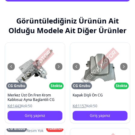
Görüntülediğiniz Ürünün Ait
Olduğu Modele Ait Diğer Ürünler
CG Grubu
Stokta
CG Grubu
Stokta
Merkez Üst Ön Fren Krom
Kapak Dişli Ön CG
Kablosuz Ayna Baglantili CG
Kd:
1443
Koli:
50
Kd:
1157
Koli:
50
Giriş yapınız
Giriş yapınız
CG Grubu
Tükendi
Resim Yok