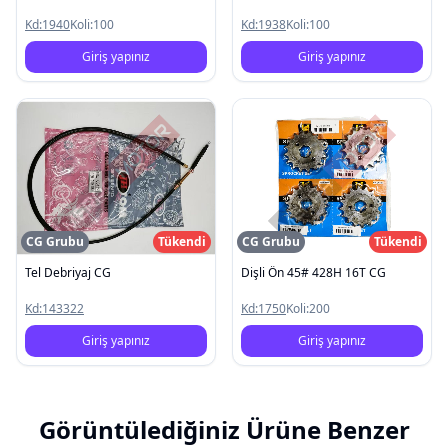
Kd:
1940
Koli:
100
Kd:
1938
Koli:
100
Giriş yapınız
Giriş yapınız
CG Grubu
Tükendi
CG Grubu
Tükendi
Tel Debriyaj CG
Dişli Ön 45# 428H 16T CG
Kd:
143322
Kd:
1750
Koli:
200
Giriş yapınız
Giriş yapınız
Görüntülediğiniz Ürüne Benzer