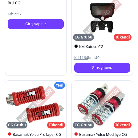
Buji CG
Kd:
1557
Giriş yapınız
CG Grubu
Tükendi
KM Kutusu CG
Kd:
1164
Koli:
40
Giriş yapınız
Yeni
CG Grubu
Tükendi
CG Grubu
Tükendi
Basamak Yolcu ProTaper CG
Basamak Yolcu Modifiye CG