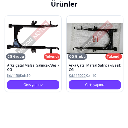
Ürünler
CG Grubu
Tükendi
CG Grubu
Tükendi
Arka Çatal Mafsal Salincak/Besik
Arka Çatal Mafsal Salincak/Besik
CG
CG
Kd:
1150
Koli:
10
Kd:
115022
Koli:
10
Giriş yapınız
Giriş yapınız