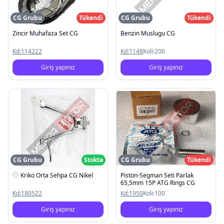
CG Grubu
Tükendi
CG Grubu
Tükendi
Zincir Muhafaza Set CG
Benzin Muslugu CG
Kd:
114222
Kd:
1148
Koli:
200
Giriş yapınız
Giriş yapınız
CG Grubu
Stokta
CG Grubu
Tükendi
Kriko Orta Sehpa CG Nikel
Piston-Segman Seti Parlak
65,5mm 15P ATG Rings CG
Kd:
180522
Kd:
1950
Koli:
100
Giriş yapınız
Giriş yapınız