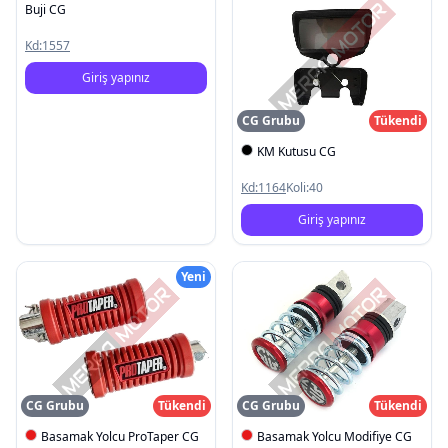
Buji CG
Kd:
1557
Giriş yapınız
CG Grubu
Tükendi
KM Kutusu CG
Kd:
1164
Koli:
40
Giriş yapınız
Yeni
CG Grubu
Tükendi
CG Grubu
Tükendi
Basamak Yolcu ProTaper CG
Basamak Yolcu Modifiye CG