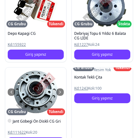
CG Grubu
Tükendi
CG Grubu
Stokta
Depo Kapagi CG
Debriyaj Topu 6 Yıldız 6 Balata
CG LİDE
Kd:
155922
Kd:
1227
Koli:
24
Giriş yapınız
Giriş yapınız
CG Grubu
Tükendi
Resim Yok
Kontak Tekli Çita
Kd:
1243
Koli:
100
Giriş yapınız
CG Grubu
Tükendi
Jant Göbegi Ön Diskli CG Gri
Kd:
111622
Koli:
20