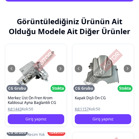
Görüntülediğiniz Ürünün Ait
Olduğu Modele Ait Diğer Ürünler
CG Grubu
Stokta
CG Grubu
Stokta
Merkez Üst Ön Fren Krom
Kapak Dişli Ön CG
Kablosuz Ayna Baglantili CG
Kd:
1443
Koli:
50
Kd:
1157
Koli:
50
Giriş yapınız
Giriş yapınız
CG Grubu
Tükendi
Resim Yok