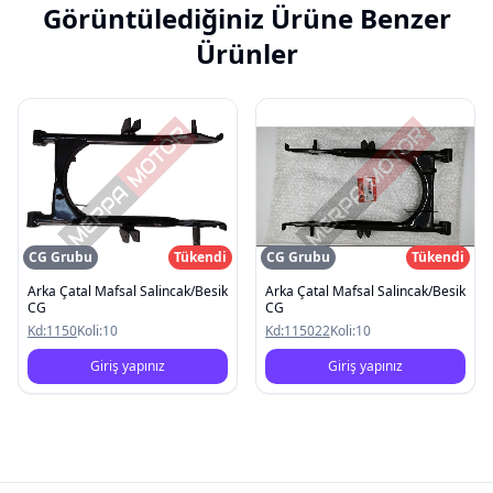
Görüntülediğiniz Ürüne Benzer
Ürünler
CG Grubu
Tükendi
CG Grubu
Tükendi
Arka Çatal Mafsal Salincak/Besik
Arka Çatal Mafsal Salincak/Besik
CG
CG
Kd:
1150
Koli:
10
Kd:
115022
Koli:
10
Giriş yapınız
Giriş yapınız