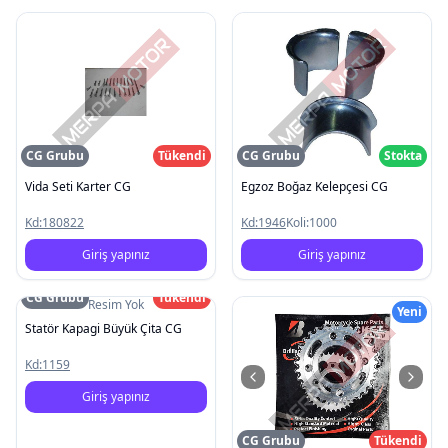
CG Grubu
Tükendi
CG Grubu
Stokta
Vida Seti Karter CG
Egzoz Boğaz Kelepçesi CG
Kd:
180822
Kd:
1946
Koli:
1000
Giriş yapınız
Giriş yapınız
CG Grubu
Tükendi
Resim Yok
Yeni
Statör Kapagi Büyük Çita CG
Kd:
1159
Giriş yapınız
CG Grubu
Tükendi