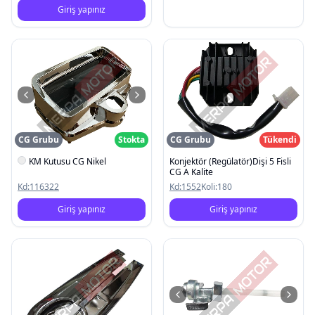
Giriş yapınız
CG Grubu
Stokta
CG Grubu
Tükendi
KM Kutusu CG Nikel
Konjektör (Regülatör)Dişi 5 Fisli
CG A Kalite
Kd:
116322
Kd:
1552
Koli:
180
Giriş yapınız
Giriş yapınız