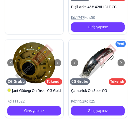
Dişli Arka 45# 428H 31T CG
Kd:
1747
Koli:
50
Giriş yapınız
Yeni
CG Grubu
Tükendi
CG Grubu
Tükendi
Jant Göbegi Ön Diskli CG Gold
Çamurluk Ön Spor CG
Kd:
111522
Kd:
1152
Koli:
25
Giriş yapınız
Giriş yapınız