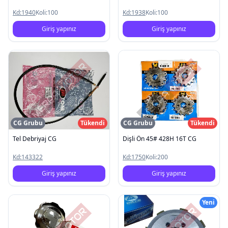
Kd:
1940
Koli:
100
Kd:
1938
Koli:
100
Giriş yapınız
Giriş yapınız
CG Grubu
Tükendi
CG Grubu
Tükendi
Tel Debriyaj CG
Dişli Ön 45# 428H 16T CG
Kd:
143322
Kd:
1750
Koli:
200
Giriş yapınız
Giriş yapınız
Yeni