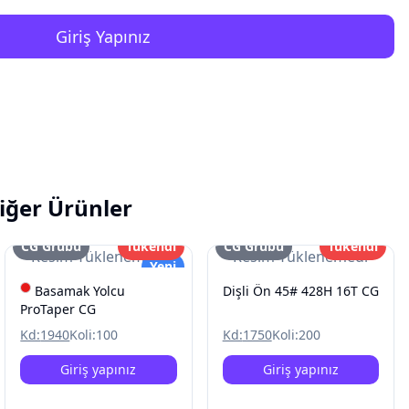
Giriş Yapınız
iğer Ürünler
CG Grubu
Tükendi
CG Grubu
Tükendi
Resim Yüklenemedi
Resim Yüklenemedi
Yeni
Basamak Yolcu
Dişli Ön 45# 428H 16T CG
ProTaper CG
Kd:
1940
Koli:
100
Kd:
1750
Koli:
200
Giriş yapınız
Giriş yapınız