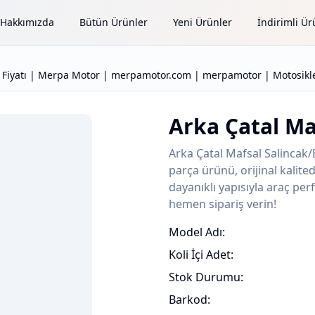
Hakkımızda
Bütün Ürünler
Yeni Ürünler
İndirimli Ür
u Fiyatı | Merpa Motor | merpamotor.com | merpamotor | Motosikle
Arka Çatal Ma
Arka Çatal Mafsal Salincak
parça ürünü, orijinal kalit
dayanıklı yapısıyla araç perf
hemen sipariş verin!
Model Adı:
Koli İçi Adet:
Stok Durumu:
Barkod: