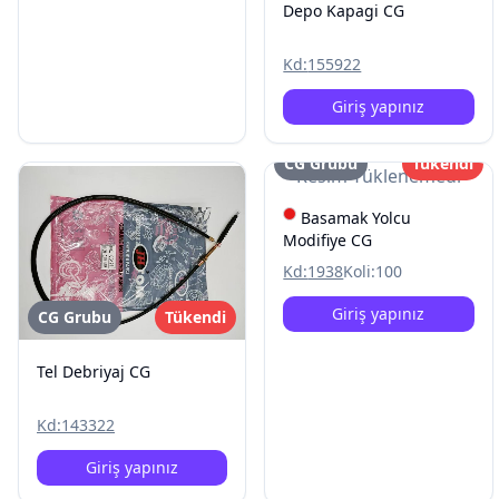
Depo Kapagi CG
Kd:
155922
Giriş yapınız
CG Grubu
Tükendi
Resim Yüklenemedi
Basamak Yolcu
Modifiye CG
Kd:
1938
Koli:
100
Giriş yapınız
CG Grubu
Tükendi
Tel Debriyaj CG
Kd:
143322
Giriş yapınız