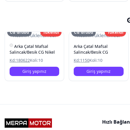
CG Grubu
Tükendi
CG Grubu
Tükendi
Resim Yüklenemedi
Resim Yüklenemedi
Arka Çatal Mafsal
Arka Çatal Mafsal
Salincak/Besik CG Nikel
Salincak/Besik CG
Kd:
180622
Koli:
10
Kd:
1150
Koli:
10
Giriş yapınız
Giriş yapınız
Hızlı Bağlan