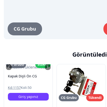
CG Grubu
Görüntüledi
CG Grubu
Stokta
Resim Yüklenemedi
Kapak Dişli Ön CG
Kd:
1157
Koli:
50
Giriş yapınız
CG Grubu
Tükendi