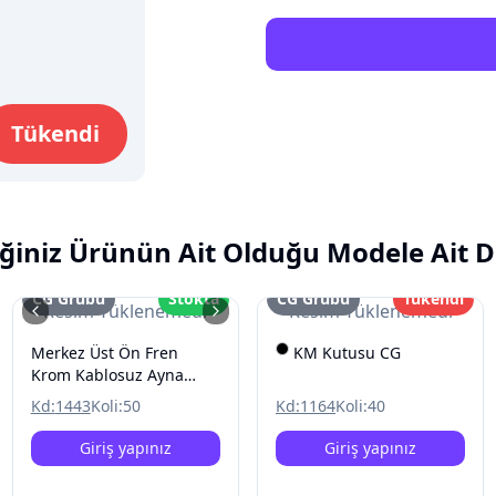
Tükendi
ğiniz Ürünün Ait Olduğu Modele Ait D
CG Grubu
Stokta
CG Grubu
Tükendi
Resim Yüklenemedi
Resim Yüklenemedi
Merkez Üst Ön Fren
KM Kutusu CG
Krom Kablosuz Ayna
Baglantili CG
Kd:
1443
Koli:
50
Kd:
1164
Koli:
40
Giriş yapınız
Giriş yapınız