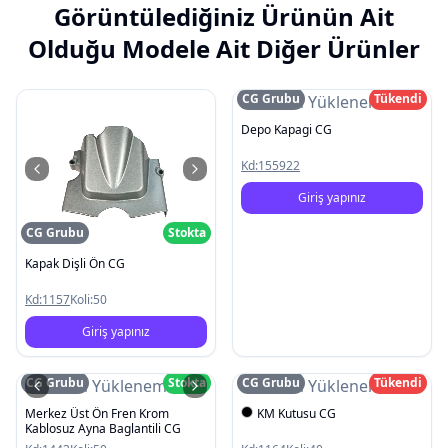
Görüntülediğiniz Ürünün Ait
Olduğu Modele Ait Diğer Ürünler
CG Grubu
Tükendi
Resim Yüklenemedi
Depo Kapagi CG
Kd:
155922
Giriş yapınız
CG Grubu
Stokta
Kapak Dişli Ön CG
Kd:
1157
Koli:
50
Giriş yapınız
CG Grubu
Stokta
CG Grubu
Tükendi
Resim Yüklenemedi
Resim Yüklenemedi
Merkez Üst Ön Fren Krom
KM Kutusu CG
Kablosuz Ayna Baglantili CG