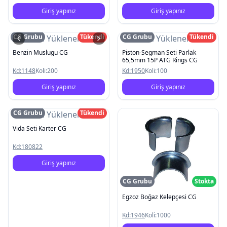
Giriş yapınız
Giriş yapınız
CG Grubu
Tükendi
CG Grubu
Tükendi
Resim Yüklenemedi
Resim Yüklenemedi
Benzin Muslugu CG
Piston-Segman Seti Parlak
65,5mm 15P ATG Rings CG
Kd:
1148
Koli:
200
Kd:
1950
Koli:
100
Giriş yapınız
Giriş yapınız
CG Grubu
Tükendi
Resim Yüklenemedi
Vida Seti Karter CG
Kd:
180822
Giriş yapınız
CG Grubu
Stokta
Egzoz Boğaz Kelepçesi CG
Kd:
1946
Koli:
1000