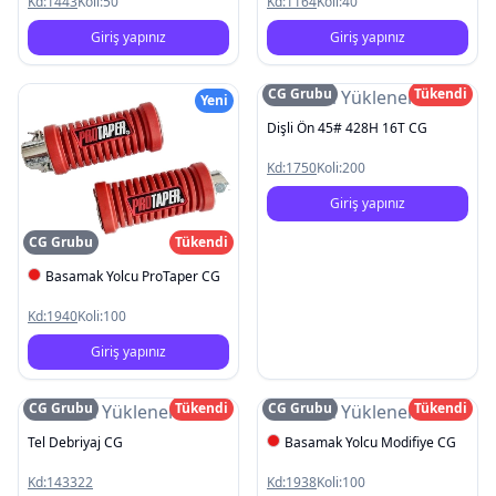
Kd:
1443
Koli:
50
Kd:
1164
Koli:
40
Giriş yapınız
Giriş yapınız
CG Grubu
Tükendi
Resim Yüklenemedi
Yeni
Dişli Ön 45# 428H 16T CG
Kd:
1750
Koli:
200
Giriş yapınız
CG Grubu
Tükendi
Basamak Yolcu ProTaper CG
Kd:
1940
Koli:
100
Giriş yapınız
CG Grubu
Tükendi
CG Grubu
Tükendi
Resim Yüklenemedi
Resim Yüklenemedi
Tel Debriyaj CG
Basamak Yolcu Modifiye CG
Kd:
143322
Kd:
1938
Koli:
100