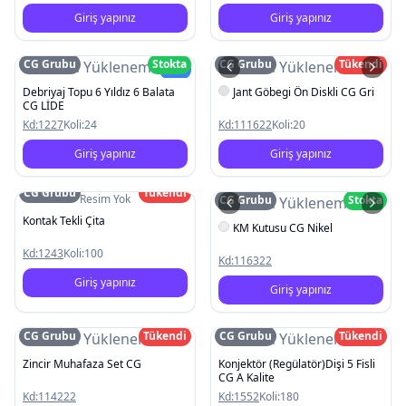
Giriş yapınız
Giriş yapınız
CG Grubu
Stokta
CG Grubu
Tükendi
Resim Yüklenemedi
Resim Yüklenemedi
Yeni
Debriyaj Topu 6 Yıldız 6 Balata
Jant Göbegi Ön Diskli CG Gri
CG LİDE
Kd:
1227
Koli:
24
Kd:
111622
Koli:
20
Giriş yapınız
Giriş yapınız
CG Grubu
Tükendi
Resim Yok
CG Grubu
Stokta
Resim Yüklenemedi
Kontak Tekli Çita
KM Kutusu CG Nikel
Kd:
1243
Koli:
100
Kd:
116322
Giriş yapınız
Giriş yapınız
CG Grubu
Tükendi
CG Grubu
Tükendi
Resim Yüklenemedi
Resim Yüklenemedi
Zincir Muhafaza Set CG
Konjektör (Regülatör)Dişi 5 Fisli
CG A Kalite
Kd:
114222
Kd:
1552
Koli:
180