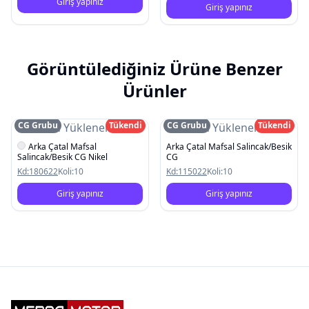
Giriş yapınız
Giriş yapınız
Görüntülediğiniz Ürüne Benzer
Ürünler
CG Grubu
Tükendi
CG Grubu
Tükendi
Resim Yüklenemedi
Resim Yüklenemedi
Arka Çatal Mafsal
Arka Çatal Mafsal Salincak/Besik
Salincak/Besik CG Nikel
CG
Kd:
180622
Koli:
10
Kd:
115022
Koli:
10
Giriş yapınız
Giriş yapınız