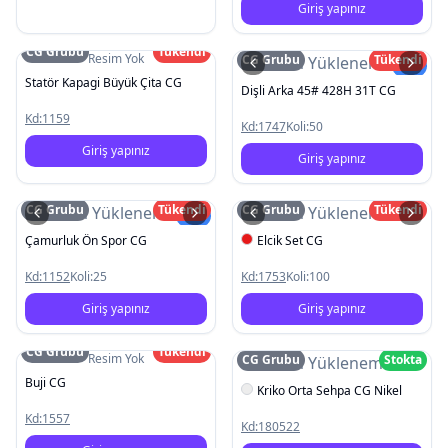
Giriş yapınız
CG Grubu
Tükendi
Resim Yok
CG Grubu
Tükendi
Resim Yüklenemedi
Yeni
Statör Kapagi Büyük Çita CG
Dişli Arka 45# 428H 31T CG
Kd:
1159
Kd:
1747
Koli:
50
Giriş yapınız
Giriş yapınız
CG Grubu
Tükendi
CG Grubu
Tükendi
Resim Yüklenemedi
Resim Yüklenemedi
Yeni
Çamurluk Ön Spor CG
Elcik Set CG
Kd:
1152
Koli:
25
Kd:
1753
Koli:
100
Giriş yapınız
Giriş yapınız
CG Grubu
Tükendi
Resim Yok
CG Grubu
Stokta
Resim Yüklenemedi
Buji CG
Kriko Orta Sehpa CG Nikel
Kd:
1557
Kd:
180522