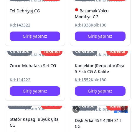
Tel Debriyaj CG
Basamak Yolcu
Modifiye CG
Kd:
143322
Kd:
1938
Koli:
100
Giriş yapınız
Giriş yapınız
CG Grubu
Tükendi
CG Grubu
Tükendi
Resim Yüklenemedi
Resim Yüklenemedi
Zincir Muhafaza Set CG
Konjektör (Regülatör)Dişi
5 Fisli CG A Kalite
Kd:
114222
Kd:
1552
Koli:
180
Giriş yapınız
Giriş yapınız
CG Grubu
Tükendi
CG Grubu
Tükendi
Resim Yok
Resim Yüklenemedi
Yeni
Statör Kapagi Büyük Çita
Dişli Arka 45# 428H 31T
CG
CG