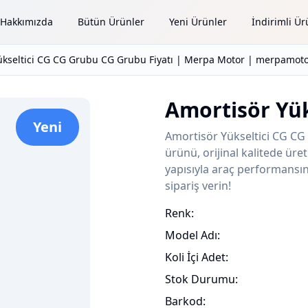
Hakkımızda
Bütün Ürünler
Yeni Ürünler
İndirimli Ür
ükseltici CG CG Grubu CG Grubu Fiyatı | Merpa Motor | merpamoto
Amortisör Yük
Yeni
Amortisör Yükseltici CG CG
ürünü, orijinal kalitede ür
yapısıyla araç performansını
sipariş verin!
Renk:
Model Adı:
Koli İçi Adet:
Stok Durumu:
Barkod: