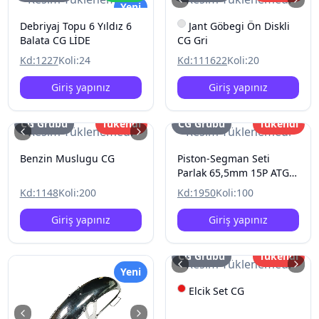
Yeni
Debriyaj Topu 6 Yıldız 6
Jant Göbegi Ön Diskli
Balata CG LİDE
CG Gri
Kd:
1227
Koli:
24
Kd:
111622
Koli:
20
Giriş yapınız
Giriş yapınız
CG Grubu
Tükendi
CG Grubu
Tükendi
Resim Yüklenemedi
Resim Yüklenemedi
Benzin Muslugu CG
Piston-Segman Seti
Parlak 65,5mm 15P ATG
Rings CG
Kd:
1148
Koli:
200
Kd:
1950
Koli:
100
Giriş yapınız
Giriş yapınız
CG Grubu
Tükendi
Resim Yüklenemedi
Yeni
Elcik Set CG