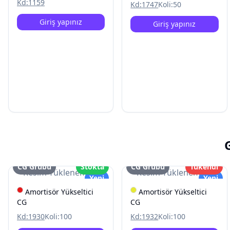
Kd:
1159
Kd:
1747
Koli:
50
Giriş yapınız
Giriş yapınız
CG Grubu
Stokta
CG Grubu
Tükendi
Resim Yüklenemedi
Resim Yüklenemedi
Yeni
Yeni
Amortisör Yükseltici
Amortisör Yükseltici
CG
CG
Kd:
1930
Koli:
100
Kd:
1932
Koli:
100