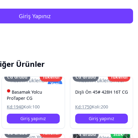
Giriş Yapınız
iğer Ürünler
CG Grubu
Tükendi
CG Grubu
Tükendi
Resim Yüklenemedi
Resim Yüklenemedi
Yeni
Basamak Yolcu
Dişli Ön 45# 428H 16T CG
ProTaper CG
Kd:
1940
Koli:
100
Kd:
1750
Koli:
200
Giriş yapınız
Giriş yapınız
CG Grubu
Tükendi
CG Grubu
Stokta
Resim Yok
Resim Yüklenemedi