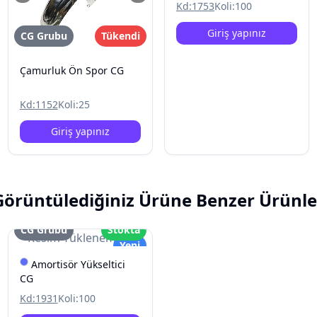
Kd:
1753
Koli:
100
Giriş yapınız
CG Grubu
Tükendi
Çamurluk Ön Spor CG
Kd:
1152
Koli:
25
Giriş yapınız
Görüntülediğiniz Ürüne Benzer Ürünle
CG Grubu
Stokta
Resim Yüklenemedi
Yeni
Amortisör Yükseltici
CG
Kd:
1931
Koli:
100