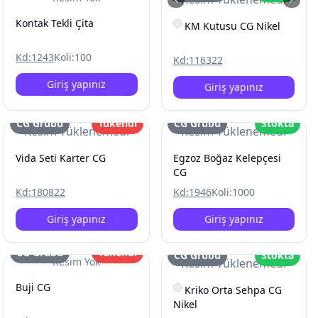
Kontak Tekli Çita
KM Kutusu CG Nikel
Kd:
1243
Koli:
100
Kd:
116322
Giriş yapınız
Giriş yapınız
CG Grubu
Tükendi
CG Grubu
Stokta
Resim Yüklenemedi
Resim Yüklenemedi
Vida Seti Karter CG
Egzoz Boğaz Kelepçesi
CG
Kd:
180822
Kd:
1946
Koli:
1000
Giriş yapınız
Giriş yapınız
CG Grubu
Tükendi
CG Grubu
Stokta
Resim Yok
Resim Yüklenemedi
Buji CG
Kriko Orta Sehpa CG
Nikel