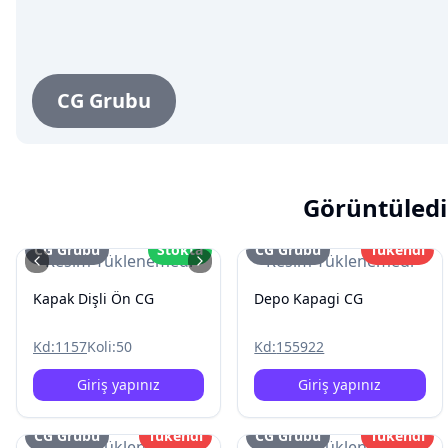
CG Grubu
Görüntüledi
CG Grubu
Stokta
CG Grubu
Tükendi
Resim Yüklenemedi
Resim Yüklenemedi
Kapak Dişli Ön CG
Depo Kapagi CG
Kd:
1157
Koli:
50
Kd:
155922
Giriş yapınız
Giriş yapınız
CG Grubu
Tükendi
CG Grubu
Tükendi
Resim Yüklenemedi
Resim Yüklenemedi