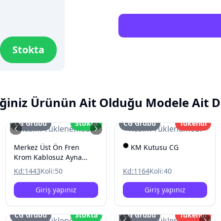
Stokta
ğiniz Ürünün Ait Olduğu Modele Ait D
CG Grubu
Stokta
CG Grubu
Tükendi
Resim Yüklenemedi
Resim Yüklenemedi
Merkez Üst Ön Fren
KM Kutusu CG
Krom Kablosuz Ayna
Baglantili CG
Kd:
1443
Koli:
50
Kd:
1164
Koli:
40
Giriş yapınız
Giriş yapınız
CG Grubu
Stokta
CG Grubu
Tükendi
Resim Yüklenemedi
Resim Yüklenemedi