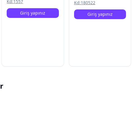
Kd:
1557
Kd:
180522
Giriş yapınız
Giriş yapınız
r