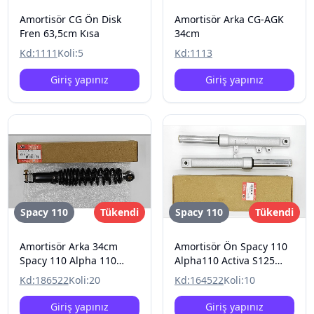
Amortisör CG Ön Disk
Amortisör Arka CG-AGK
Fren 63,5cm Kısa
34cm
Kd:
1111
Koli:
5
Kd:
1113
Giriş yapınız
Giriş yapınız
Spacy 110
Tükendi
Spacy 110
Tükendi
Amortisör Arka 34cm
Amortisör Ön Spacy 110
Spacy 110 Alpha 110
Alpha110 Activa S125
Activa 125S Rks Spontını
Spontını 110
Kd:
186522
Koli:
20
Kd:
164522
Koli:
10
110 Kanuni Mati 125
Giriş yapınız
Giriş yapınız