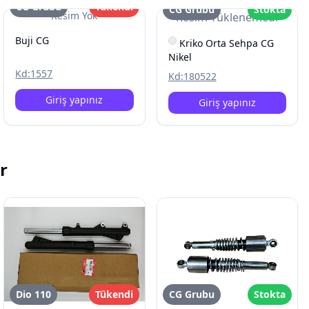
CG Grubu
Tükendi
CG Grubu
Stokta
Resim Yok
Resim Yüklenemedi
Buji CG
Kriko Orta Sehpa CG
Nikel
Kd:
1557
Kd:
180522
Giriş yapınız
Giriş yapınız
r
Dio 110
Tükendi
CG Grubu
Stokta