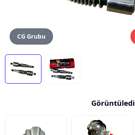
CG Grubu
Görüntüledi