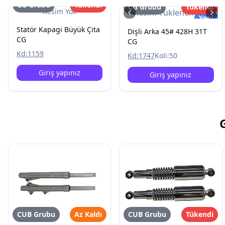
CG Grubu
Tükendi
CG Grubu
Tükendi
Resim Yok
Resim Yüklenemedi
Yeni
Statör Kapagi Büyük Çita
Dişli Arka 45# 428H 31T
CG
CG
Kd:
1159
Kd:
1747
Koli:
50
Giriş yapınız
Giriş yapınız
CUB Grubu
Az Kaldı
CUB Grubu
Tükendi