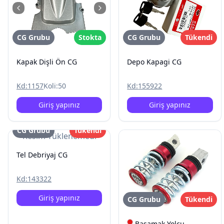
CG Grubu
Stokta
CG Grubu
Tükendi
Kapak Dişli Ön CG
Depo Kapagi CG
Kd:
1157
Koli:
50
Kd:
155922
Giriş yapınız
Giriş yapınız
CG Grubu
Tükendi
Resim Yüklenemedi
Tel Debriyaj CG
Kd:
143322
Giriş yapınız
CG Grubu
Tükendi
Basamak Yolcu