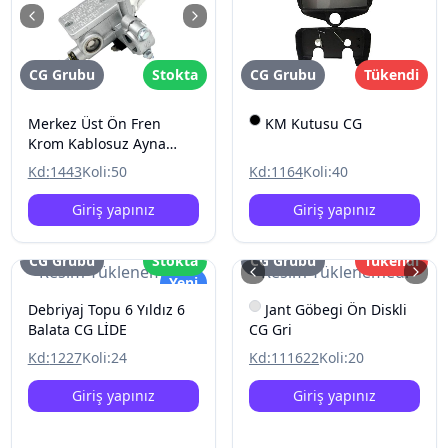
CG Grubu
Stokta
CG Grubu
Tükendi
Merkez Üst Ön Fren
KM Kutusu CG
Krom Kablosuz Ayna
Baglantili CG
Kd:
1443
Koli:
50
Kd:
1164
Koli:
40
Giriş yapınız
Giriş yapınız
CG Grubu
Stokta
CG Grubu
Tükendi
Resim Yüklenemedi
Resim Yüklenemedi
Yeni
Debriyaj Topu 6 Yıldız 6
Jant Göbegi Ön Diskli
Balata CG LİDE
CG Gri
Kd:
1227
Koli:
24
Kd:
111622
Koli:
20
Giriş yapınız
Giriş yapınız