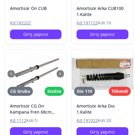
Amortisör Ön CUB
Amortisör Arka CUB100
1.Kalite
Kd:
182222
Kd:
191122
Koli:
10
Giriş yapınız
Giriş yapınız
CG Grubu
Stokta
Dio 110
Tükendi
Amortisör CG Ön
Amortisör Arka Dio
Kampana Fren 68cm
1.Kalite
Uzun
Kd:
1112
Koli:
5
Kd:
191022
Koli:
20
Giriş yapınız
Giriş yapınız