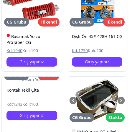
CG Grubu
Tükendi
CG Grubu
Tükendi
Basamak Yolcu
Dişli Ön 45# 428H 16T CG
ProTaper CG
Kd:
1940
Koli:
100
Kd:
1750
Koli:
200
Giriş yapınız
Giriş yapınız
CG Grubu
Tükendi
Resim Yok
Kontak Tekli Çita
Kd:
1243
Koli:
100
Giriş yapınız
CG Grubu
Stokta
KM Kutusu CG Nikel