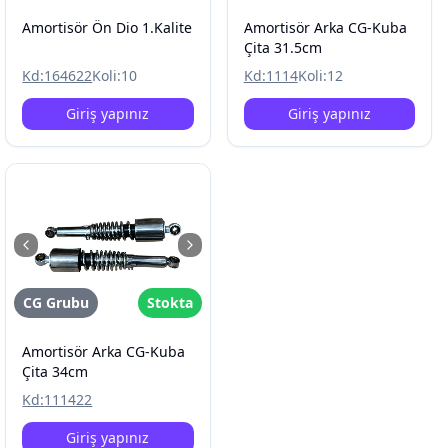
Amortisör Ön Dio 1.Kalite
Amortisör Arka CG-Kuba
Çita 31.5cm
Kd:
164622
Koli:
10
Kd:
1114
Koli:
12
Giriş yapınız
Giriş yapınız
CG Grubu
Stokta
Amortisör Arka CG-Kuba
Çita 34cm
Kd:
111422
Giriş yapınız