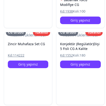
Modifiye CG
Kd:
1938
Koli:
100
Giriş yapınız
CG Grubu
Tükendi
CG Grubu
Tükendi
Resim Yüklenemedi
Resim Yüklenemedi
Zincir Muhafaza Set CG
Konjektör (Regülatör)Dişi
5 Fisli CG A Kalite
Kd:
114222
Kd:
1552
Koli:
180
Giriş yapınız
Giriş yapınız