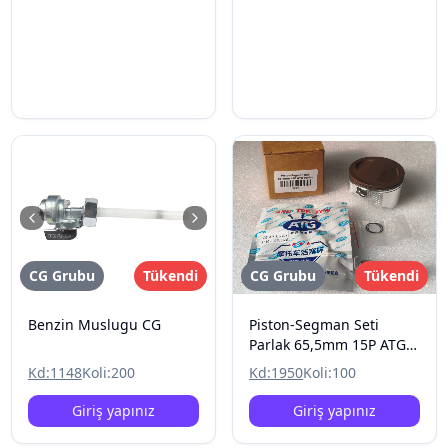
CG Grubu
Tükendi
CG Grubu
Tükendi
Benzin Muslugu CG
Piston-Segman Seti
Parlak 65,5mm 15P ATG
Rings CG
Kd:
1148
Koli:
200
Kd:
1950
Koli:
100
Giriş yapınız
Giriş yapınız