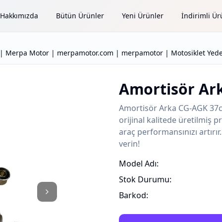
Hakkımızda
Bütün Ürünler
Yeni Ürünler
İndirimli Ür
 | Merpa Motor | merpamotor.com | merpamotor | Motosiklet Yedek
Amortisör Ar
Amortisör Arka CG-AGK 37c
orijinal kalitede üretilmiş
araç performansınızı artırır
verin!
Model Adı:
Stok Durumu:
Barkod: