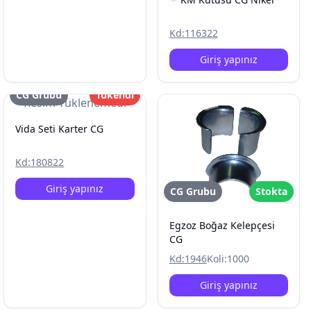
Kd:
116322
Giriş yapınız
CG Grubu
Tükendi
Resim Yüklenemedi
Vida Seti Karter CG
Kd:
180822
Giriş yapınız
CG Grubu
Stokta
Egzoz Boğaz Kelepçesi
CG
Kd:
1946
Koli:
1000
Giriş yapınız