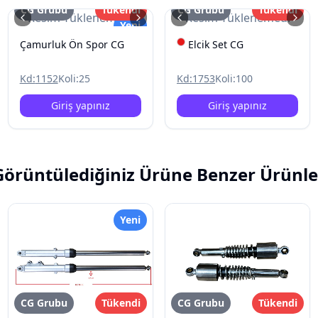
CG Grubu
Tükendi
CG Grubu
Tükendi
Resim Yüklenemedi
Resim Yüklenemedi
Yeni
Çamurluk Ön Spor CG
Elcik Set CG
Kd:
1152
Koli:
25
Kd:
1753
Koli:
100
Giriş yapınız
Giriş yapınız
Görüntülediğiniz Ürüne Benzer Ürünle
Yeni
CG Grubu
Tükendi
CG Grubu
Tükendi