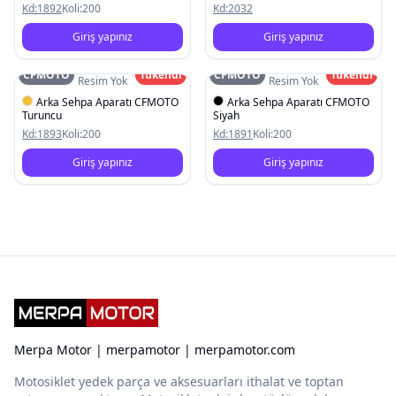
Kd:
1892
Koli:
200
Kd:
2032
Giriş yapınız
Giriş yapınız
CFMOTO
Tükendi
CFMOTO
Tükendi
Resim Yok
Resim Yok
Arka Sehpa Aparatı CFMOTO
Arka Sehpa Aparatı CFMOTO
Turuncu
Siyah
Kd:
1893
Koli:
200
Kd:
1891
Koli:
200
Giriş yapınız
Giriş yapınız
Merpa Motor | merpamotor | merpamotor.com
Motosiklet yedek parça ve aksesuarları ithalat ve toptan