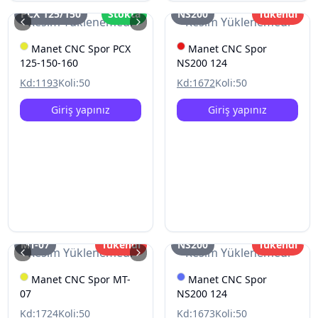
PCX 125/150
Stokta
NS200
Tükendi
Resim Yüklenemedi
Resim Yüklenemedi
Manet CNC Spor PCX
Manet CNC Spor
125-150-160
NS200 124
Kd:
1193
Koli:
50
Kd:
1672
Koli:
50
Giriş yapınız
Giriş yapınız
MT-07
Tükendi
NS200
Tükendi
Resim Yüklenemedi
Resim Yüklenemedi
Manet CNC Spor MT-
Manet CNC Spor
07
NS200 124
Kd:
1724
Koli:
50
Kd:
1673
Koli:
50