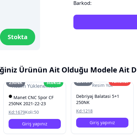
Barkod:
Stokta
ğiniz Ürünün Ait Olduğu Modele Ait D
250NK
Tükendi
250NK
Stokta
Resim Yok
Resim Yüklenemedi
Debriyaj Balatasi 5+1
Manet CNC Spor CF
250NK
250NK 2021-22-23
Kd:
1218
Kd:
1679
Koli:
50
Giriş yapınız
Giriş yapınız