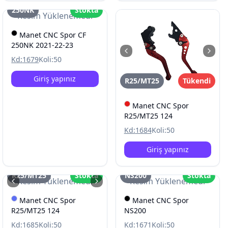
250NK
Stokta
Resim Yüklenemedi
Manet CNC Spor CF
250NK 2021-22-23
Kd:
1679
Koli:
50
Giriş yapınız
R25/MT25
Tükendi
Manet CNC Spor
R25/MT25 124
Kd:
1684
Koli:
50
Giriş yapınız
R25/MT25
Stokta
NS200
Stokta
Resim Yüklenemedi
Resim Yüklenemedi
Manet CNC Spor
Manet CNC Spor
R25/MT25 124
NS200
Kd:
1685
Koli:
50
Kd:
1671
Koli:
50