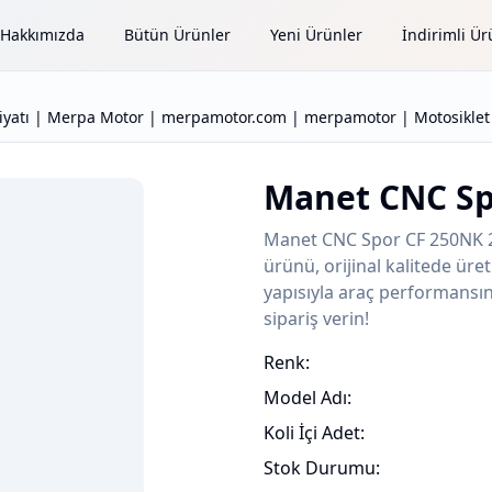
Hakkımızda
Bütün Ürünler
Yeni Ürünler
İndirimli Ür
atı | Merpa Motor | merpamotor.com | merpamotor | Motosiklet 
Manet CNC Sp
Manet CNC Spor CF 250NK 
ürünü, orijinal kalitede ür
yapısıyla araç performansını
sipariş verin!
Renk:
Model Adı:
Koli İçi Adet:
Stok Durumu: