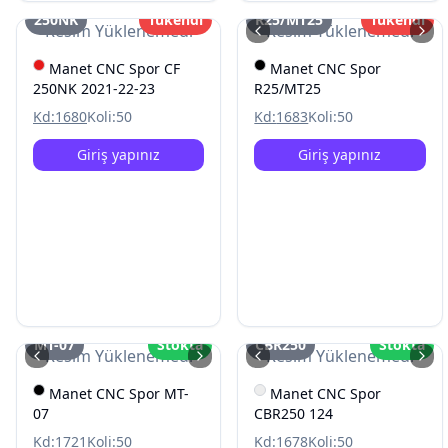
250NK
Tükendi
R25/MT25
Tükendi
Resim Yüklenemedi
Resim Yüklenemedi
Manet CNC Spor CF
Manet CNC Spor
250NK 2021-22-23
R25/MT25
Kd:
1680
Koli:
50
Kd:
1683
Koli:
50
Giriş yapınız
Giriş yapınız
MT-07
Stokta
CBR250
Stokta
Resim Yüklenemedi
Resim Yüklenemedi
Manet CNC Spor MT-
Manet CNC Spor
07
CBR250 124
Kd:
1721
Koli:
50
Kd:
1678
Koli:
50