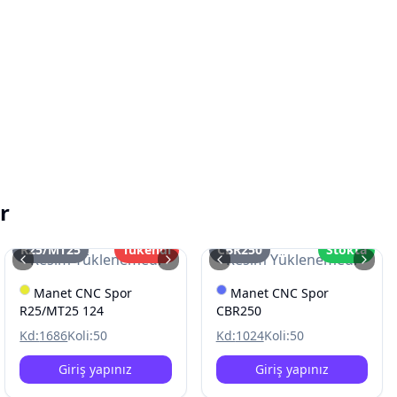
r
R25/MT25
Tükendi
CBR250
Stokta
Resim Yüklenemedi
Resim Yüklenemedi
Manet CNC Spor
Manet CNC Spor
R25/MT25 124
CBR250
Kd:
1686
Koli:
50
Kd:
1024
Koli:
50
Giriş yapınız
Giriş yapınız