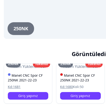
250NK
Görüntüledi
250NK
Tükendi
250NK
Tükendi
Resim Yüklenemedi
Resim Yüklenemedi
Manet CNC Spor CF
Manet CNC Spor CF
250NK 2021-22-23
250NK 2021-22-23
Kd:
1681
Kd:
1680
Koli:
50
Giriş yapınız
Giriş yapınız