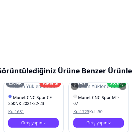
Görüntülediğiniz Ürüne Benzer Ürünle
250NK
Tükendi
MT-07
Stokta
Resim Yüklenemedi
Resim Yüklenemedi
Manet CNC Spor CF
Manet CNC Spor MT-
250NK 2021-22-23
07
Kd:
1681
Kd:
1725
Koli:
50
Giriş yapınız
Giriş yapınız