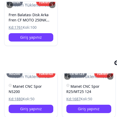
250NK
Tükendi
Resim Yüklenemedi
Fren Balatası Disk Arka
Fren CF MOTO 250NK
250SR 2021 ve öncesi
Kd:
1761
Koli:
100
Giriş yapınız
NS200
Tükendi
R25/MT25
Tükendi
Resim Yüklenemedi
Resim Yüklenemedi
Manet CNC Spor
Manet CNC Spor
NS200
R25/MT25 124
Kd:
1880
Koli:
50
Kd:
1687
Koli:
50
Giriş yapınız
Giriş yapınız