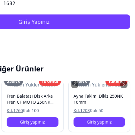
1682
Giriş Yapınız
iğer Ürünler
250NK
Tükendi
250NK
Tükendi
Resim Yüklenemedi
Resim Yüklenemedi
Fren Balatası Disk Arka
Ayna Takimi Dikiz 250NK
Fren CF MOTO 250NK
10mm
250SR 2022/CBR125
Kd:
1760
Koli:
100
Kd:
1203
Koli:
50
2011-2017
Giriş yapınız
Giriş yapınız