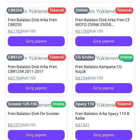
CBR250
Tükendi
250NK
Tükendi
Resim Yüklenemedi
Resim Yüklenemedi
Fren Balatası Disk Arka Fren
Fren Balatası Disk Arka Fren CF
CBR250
MOTO 250NK 250SR
2022/CBR125 2011-2017
Kd:
1763
Koli:
100
Kd:
1760
Koli:
100
Giriş yapınız
Giriş yapınız
CBR125
Tükendi
CG Grubu
Stokta
Resim Yüklenemedi
Resim Yüklenemedi
Yeni
Fren Balatası Disk Arka Fren
Fren Balatası Kampana CG
CBR125R 2011-2017
Küçük
Kd:
1764
Koli:
100
Kd:
1544
Koli:
100
Giriş yapınız
Giriş yapınız
Scooter 125-150
Stokta
Spacy 110
Tükendi
Resim Yüklenemedi
Resim Yüklenemedi
Fren Balatası Disk Ön Scooter
Fren Balatasi Arka Spacy 110 B
Kalite
Kd:
1971
Koli:
100
Kd:
1541
Giriş yapınız
Giriş yapınız