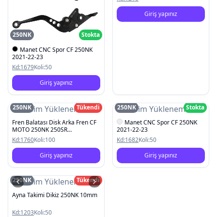
Giriş yapınız
250NK
Stokta
Manet CNC Spor CF 250NK
2021-22-23
Kd:
1679
Koli:
50
Giriş yapınız
250NK
Tükendi
250NK
Stokta
Resim Yüklenemedi
Resim Yüklenemedi
Fren Balatası Disk Arka Fren CF
Manet CNC Spor CF 250NK
MOTO 250NK 250SR
2021-22-23
2022/CBR125 2011-2017
Kd:
1760
Koli:
100
Kd:
1682
Koli:
50
Giriş yapınız
Giriş yapınız
250NK
Tükendi
Resim Yüklenemedi
Ayna Takimi Dikiz 250NK 10mm
Kd:
1203
Koli:
50