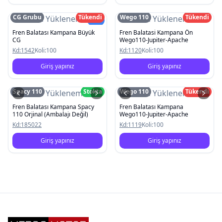
CG Grubu
Tükendi
Wego 110
Tükendi
Resim Yüklenemedi
Resim Yüklenemedi
Yeni
Fren Balatası Kampana Büyük
Fren Balatasi Kampana Ön
CG
Wego110-Jupiter-Apache
Kd:
1542
Koli:
100
Kd:
1120
Koli:
100
Giriş yapınız
Giriş yapınız
Spacy 110
Stokta
Wego 110
Tükendi
Resim Yüklenemedi
Resim Yüklenemedi
Fren Balatası Kampana Spacy
Fren Balatası Kampana
110 Orjinal (Ambalajı Değil)
Wego110-Jupiter-Apache
Kd:
185022
Kd:
1119
Koli:
100
Giriş yapınız
Giriş yapınız