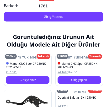
Barkod:
1761
Giriş Yapınız
Görüntülediğiniz Ürünün Ait
Olduğu Modele Ait Diğer Ürünler
250NK
Tükendi
250NK
Tükendi
Resim Yüklenemedi
Resim Yüklenemedi
Manet CNC Spor CF 250NK
Manet CNC Spor CF 250NK
2021-22-23
2021-22-23
Kd:
1681
Kd:
1680
Koli:
50
Giriş yapınız
Giriş yapınız
250NK
Tükendi
Resim Yok
Debriyaj Balatasi 5+1 250NK
Kd:
1218