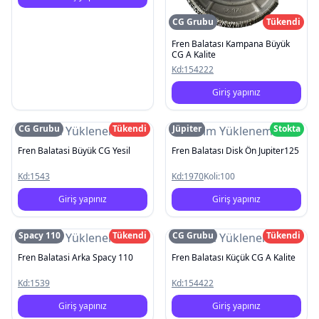
CG Grubu
Tükendi
Fren Balatası Kampana Büyük
CG A Kalite
Kd:
154222
Giriş yapınız
CG Grubu
Tükendi
Jüpiter
Stokta
Resim Yüklenemedi
Resim Yüklenemedi
Fren Balatasi Büyük CG Yesil
Fren Balatası Disk Ön Jupiter125
Kd:
1543
Kd:
1970
Koli:
100
Giriş yapınız
Giriş yapınız
Spacy 110
Tükendi
CG Grubu
Tükendi
Resim Yüklenemedi
Resim Yüklenemedi
Fren Balatasi Arka Spacy 110
Fren Balatası Küçük CG A Kalite
Kd:
1539
Kd:
154422
Giriş yapınız
Giriş yapınız