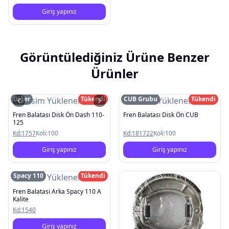
Giriş yapınız
Görüntülediğiniz Ürüne Benzer
Ürünler
Diğer
Tükendi
CUB Grubu
Tükendi
Resim Yüklenemedi
Resim Yüklenemedi
Fren Balatası Disk Ön Dash 110-
Fren Balatası Disk Ön CUB
125
Kd:
1757
Koli:
100
Kd:
181722
Koli:
100
Giriş yapınız
Giriş yapınız
Spacy 110
Tükendi
Resim Yüklenemedi
Fren Balatasi Arka Spacy 110 A
Kalite
Kd:
1540
Giriş yapınız