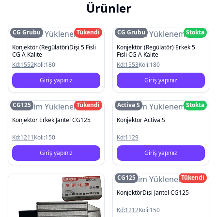
Ürünler
CG Grubu
Tükendi
CG Grubu
Stokta
Resim Yüklenemedi
Resim Yüklenemedi
Konjektör (Regülatör)Dişi 5 Fisli
Konjektör (Regülatör) Erkek 5
CG A Kalite
Fisli CG A Kalite
Kd:
1552
Koli:
180
Kd:
1553
Koli:
180
Giriş yapınız
Giriş yapınız
CG125
Tükendi
Activa S
Stokta
Resim Yüklenemedi
Resim Yüklenemedi
Konjektör Erkek Jantel CG125
Konjektör Activa S
Kd:
1211
Koli:
150
Kd:
1129
Giriş yapınız
Giriş yapınız
CG125
Tükendi
Resim Yüklenemedi
KonjektörDişi Jantel CG125
Kd:
1212
Koli:
150