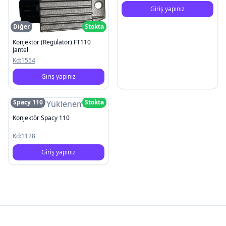
Giriş yapınız
Diğer
Stokta
Konjektör (Regülatör) FT110
Jantel
Kd:
1554
Giriş yapınız
Spacy 110
Stokta
Resim Yüklenemedi
Konjektör Spacy 110
Kd:
1128
Giriş yapınız